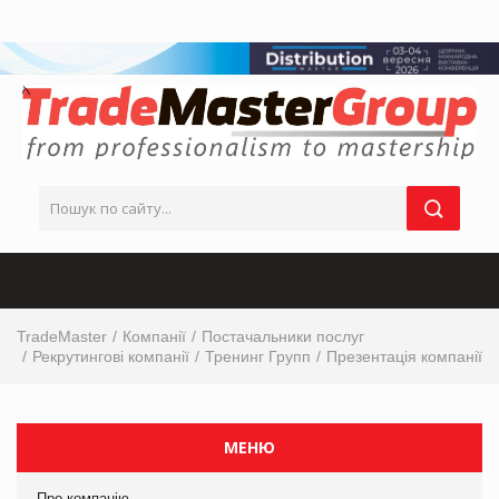
TradeMaster
Компанії
Постачальники послуг
Рекрутингові компанії
Тренинг Групп
Презентація компанії
МЕНЮ
Про компанію