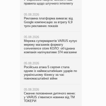
правила щодо штучного інтелекту
мережу магазинів формату
правила щодо штучного інтелекту
convenience store КОЛО: об’єднана
компанія налічуватиме 374 магазини
05.08.2026
05.08.2026
Рекламна платформа вимагає від
Рекламна платформа вимагає від
Google компенсацію за втрату 6,9
05.08.2026
Google компенсацію за втрату 6,9
трлн рекламних показів
Російська атака 5 серпня стала
трлн рекламних показів
одним із наймасштабніших ударів по
українському бізнесу за час
05.08.2026
05.08.2026
повномасштабної війни
Мережа супермаркетів VARUS купує
Adidas витратила понад $1 млрд на
мережу магазинів формату
маркетинг за квартал
convenience store КОЛО: об’єднана
05.08.2026
компанія налічуватиме 374 магазини
Смачне поповнення дитячого меню:
05.08.2026
у VARUS з’явилися новинки від ТМ
Amazon звинуватили у недостовірній
ТОКЕРИ
05.08.2026
рекламі екологічних продуктів
Російська атака 5 серпня стала
одним із наймасштабніших ударів по
05.08.2026
05.08.2026
українському бізнесу за час
Сергій Лісунов про заморожені
AstraZeneca обговорює найбільшу
повномасштабної війни
хлібобулочні вироби на
угоду десятиліття
PrivateLabel&FMCG Master 2026
05.08.2026
Смачне поповнення дитячого меню:
04.08.2026
у VARUS з’явилися новинки від ТМ
Через атаку РФ у Дніпрі пошкоджено
ТОКЕРИ
склад шоколаду Millennium