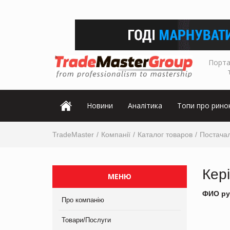
Порта
Новини
Аналітика
Топи про рино
TradeMaster
Компанії
Каталог товаров
Постачал
Кер
МЕНЮ
ФИО ру
Про компанію
Товари/Послуги