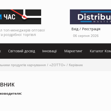
Вхід
Реєстрація
л топ-менеджерів оптової
та роздрібної торгівлі
06 серпня 2026
к
Світовий досвід
Інновації
Маркетинг
Каталог Ком
ьники продуктів харчування
«ZOTTO»
Керівник
івник
ководителя: