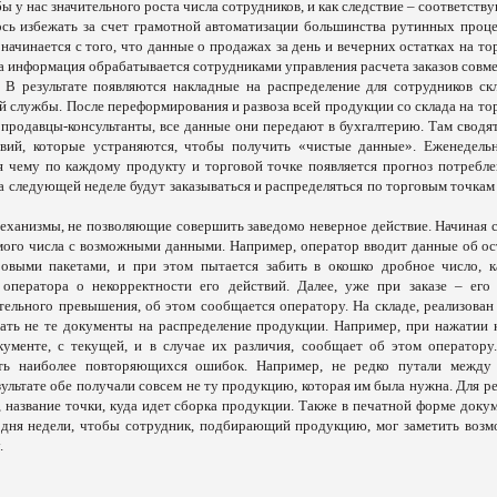
ы у нас значительного роста числа сотрудников, и как следствие – соответст
лось избежать за счет грамотной автоматизации большинства рутинных проце
ачинается с того, что данные о продажах за день и вечерних остатках на то
эта информация обрабатывается сотрудниками управления расчета заказов совм
В результате появляются накладные на распределение для сотрудников скл
й службы. После переформирования и развоза всей продукции со склада на то
продавцы-консультанты, все данные они передают в бухгалтерию. Там сводят
вий, которые устраняются, чтобы получить «чистые данные». Еженедель
я чему по каждому продукту и торговой точке появляется прогноз потребле
следующей неделе будут заказываться и распределяться по торговым точкам
еханизмы, не позволяющие совершить заведомо неверное действие. Начиная с
димого числа с возможными данными. Например, оператор вводит данные об ос
тровыми пакетами, и при этом пытается забить в окошко дробное число, к
оператора о некорректности его действий. Далее, уже при заказе – его
тельного превышения, об этом сообщается оператору. На складе, реализован
ать не те документы на распределение продукции. Например, при нажатии 
кументе, с текущей, и в случае их различия, сообщает об этом оператору
ть наиболее повторяющихся ошибок. Например, не редко путали между
зультате обе получали совсем не ту продукцию, которая им была нужна. Для 
 название точки, куда идет сборка продукции. Также в печатной форме докум
 дня недели, чтобы сотрудник, подбирающий продукцию, мог заметить воз
.