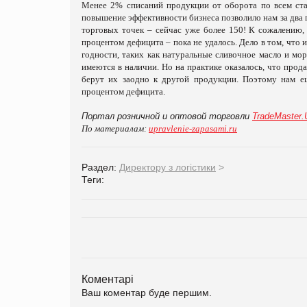
Менее 2% списаний продукции от оборота по всем ста
повышение эффективности бизнеса позволило нам за два го
торговых точек – сейчас уже более 150! К сожалению
процентом дефицита – пока не удалось. Дело в том, что
годности, таких как натуральные сливочное масло и мор
имеются в наличии. Но на практике оказалось, что прода
берут их заодно к другой продукции. Поэтому нам е
процентом дефицита.
Портал розничной и оптовой торговли
TradeMaster
По материалам:
upravlenie-zapasami.ru
Раздел:
Директору з логістики
>
Теги:
Коментарі
Ваш коментар буде першим.