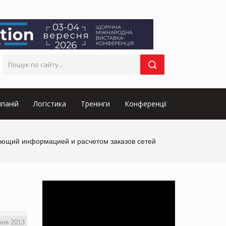
паній
Логістика
Тренінги
Конференції
ляющий информацией и расчетом заказов сетей
вня 2013