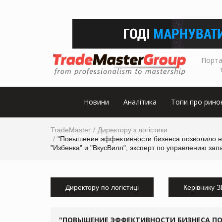
Порта
Новини
Аналітика
Топи про рино
TradeMaster
Директору з логістики
"Повышение эффективности бизнеса позволило на
"Избенка" и "ВкусВилл", эксперт по управлению зап
Директору по логістиці
Керівнику 
"ПОВЫШЕНИЕ ЭФФЕКТИВНОСТИ БИЗНЕСА ПОЗ