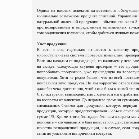
Одним из важных аспектов качественного обслужива
минимально возможном проценте списаний. Управление 
натуральной молочной продукции – обычно это всего 3-
прогнозированием и определением оптимальных точки
товародвижения компании, чтобы добиться нужных показ
Уч
е
т продукции
В сети
очень тщательно относ
ятся
к качеству прод
многоступенчатая система проверки: изначально проверя
Если мы находим е
е
подходящей, то начинаем у него зак
на складе. Следующая ступень проверки – это продав
попробовать продукцию, уже пришедшую на торговую 
покупатели. Хотя не редко бывает, что из всей поставл
понравился вкус продукта. Но мы корректно отрабатыва
даже без чека, достаточно, чтобы она была в нашей фирм
С точки зрения взаимодействия с клиентом мы отрабатыв
на возвраты от клиентов. До недавнего времени суммарн
специальных бланков для продукции, которую вернули п
продукции, которую продегустировали – объем списаний 
сумме 1%. Кроме этого, благодаря бланкам возврата мы 
понимать – случайный это был возврат или, действитель
качества возвращенной продукции, и в случае, если по
связь по указанным им причинам возврата.