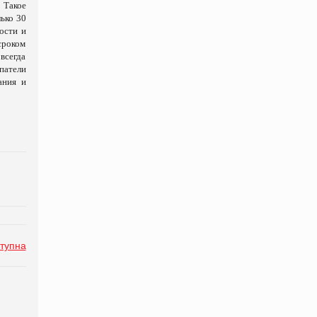
 Такое
лько 30
ости и
сроком
всегда
упатели
ания и
тупна