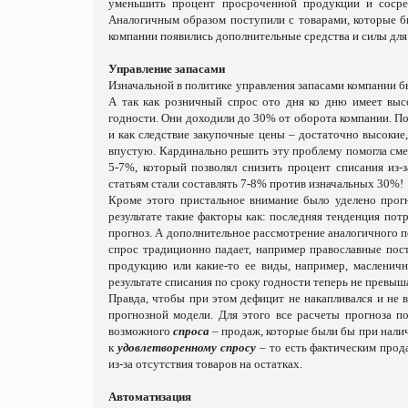
уменьшить процент просроченной продукции и сосре
Аналогичным образом поступили с товарами, которые бы
компании появились дополнительные средства и силы для
Управление запасами
Изначальной в политике управления запасами компании б
А так как розничный спрос ото дня ко дню имеет выс
годности. Они доходили до 30% от оборота компании. По
и как следствие закупочные цены – достаточно высокие,
впустую. Кардинально решить эту проблему помогла сме
5-7%, который позволял снизить процент списания из-
статьям стали составлять 7-8% против изначальных 30%!
Кроме этого пристальное внимание было уделено прогно
результате такие факторы как: последняя тенденция по
прогноз. А дополнительное рассмотрение аналогичного 
спрос традиционно падает, например православные пос
продукцию или какие-то ее виды, например, масленичн
результате списания по сроку годности теперь не превы
Правда, чтобы при этом дефицит не накапливался и не 
прогнозной модели. Для этого все расчеты прогноза п
возможного
спроса
– продаж, которые были бы при налич
к
удовлетворенному спросу
– то есть фактическим про
из-за отсутствия товаров на остатках.
Автоматизация