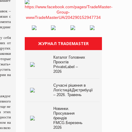
вышает
авок –
язан с
омента
ледние
у себя
мих от
ЖУРНАЛ TRADEMASTER
других
аковки
Каталог Головних
оторые
Проєктів
тжать»
PrivateLabel –
устить
2026
рии на
Сучасні рішення в
Логістиці&Дистрибуції
– 2026. Травень
каждое
евного
 еще не
Новинки.
а этих
Просування
дности
брендів
ном на
FMCG.Березень
2026
волило