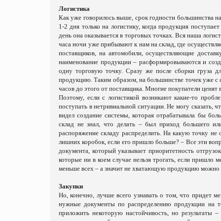
Логистика
Как уже говорилось выше, срок годности большинства наш
1-2 дня только на логистику, когда продукция поступае
день она оказывается в торговых точках. Вся наша логис
часа ночи уже прибывают к нам на склад, где осуществл
поставщиков, на автомобили, осуществляющие доставк
наименование продукции – расформировываются и соз
одну торговую точку. Сразу же после сборки груза д
продукцию. Таким образом, на большинстве точек уже с
часов до этого от поставщика. Многие покупатели ценят 
Поэтому, если с логистикой возникают какие-то пробл
поступать в нетривиальной ситуации. Не могу сказать, чт
видел создание системы, которая отрабатывала бы бо
склад не знал, что делать – был приход большего ил
распоряжение складу распределить. На какую точку не 
лишних коробок, если его пришло больше? – Все эти воп
документа, который указывает приоритетность отгрузок
которые ни в коем случае нельзя трогать, если пришло
меньше всех – а значит не хватающую продукцию можно в
Закупки
Но, конечно, лучше всего узнавать о том, что придет м
нужные документы по распределению продукции на т
приложить некоторую настойчивость, но результаты –