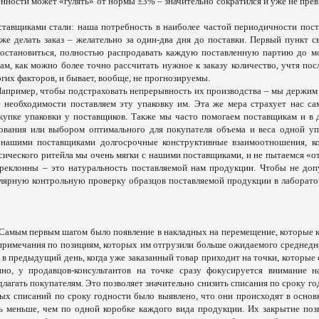
нности может «гулять» от нормы ±3% – значительно сократился и уже не пре
тавщиками стали: наша потребность в наиболее частой периодичности пост
е делать заказ – желательно за один-два дня до поставки. Первый пункт св
е
о
стан
о
виться
,
полностью распродавать каждую поставленную партию до м
нам, как можно более точно рассчитать нужное к заказу количество, учтя пос
огих факторов, и бывает, вообще, не прогнозируемы.
 Например, чтобы подстраховать непрерывность их производства – мы держим 
е необходимости поставляем эту упаковку им. Эта же мера страхует нас са
акупке упаковки у поставщиков. Также мы часто помогаем поставщикам и в 
ования или выбором оптимального для покупателя объема и веса одной уп
 нашими поставщиками долгосрочные конструктивные взаимоотношения, к
ссического ритейла мы очень мягки с нашими поставщиками, и не пытаемся «о
преклонны – это натуральность поставляемой нам продукции. Чтобы не доп
лярную контрольную проверку образцов поставляемой продукции в лаборато
 Самым первым шагом было появление в накладных на перемещение, которые 
, примечания по позициям, которых им отгрузили больше ожидаемого среднедн
 в предыдущий день, когда уже заказанный товар приходит на точки, которые
нно, у продавцов-консультантов на точке сразу фокусируется внимание н
лагать покупателям. Это позволяет значительно снизить списания по сроку го
ных списаний по сроку годности было выявлено, что они происходят в основ
ть меньше, чем по одной коробке каждого вида продукции. Их закрытие поз