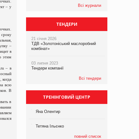
очках.
Всі журнали
кт – у
ТЕНДЕРИ
очках.
 сроку
21 січня 2026
льная,
ТДВ «Золотоніський маслоробний
упку –
комбінат»
ицит в
о этим
03 липня 2023
ru – в
Тендери компанії
носный
Всі тендери
 когда
на всю
ков. В
ТРЕНІНГОВИЙ ЦЕНТР
вать в
овании
Яна Олентир
бавляем
овался
Тетяна Ільєнко
повний список