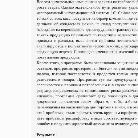
Все эти значительные изменения и расчеты потребовали б
роста затрат. Однако экстенсивного пути развития уда
корпоративной информационной системе 1С. Сейчас все н
точках со всех касс поступают на сервер компании, где 
данными об ожидаемых ночью на склад поступлениях. 
накладные на перемещение для сотрудников транспортно
точках продукцию принимают по качеству и количеству 
приходы и расходы, выясняются причины несоответст
анализируются в полуавтоматическом режиме, благодар
следующую неделю. С помощью именно этих значений на 
поступления продукции.
Кроме этого, в программе были реализованы защитные м
остатков, программа проверяет, а «бьется» ли тип вво
молока, которое поставляется и продается только ли
разновесного товара. Программа тут же предупредит 
сравнивается с прошлым потреблением и в случае значи
ряд мер, направленных на минимизацию риска распечат
«печать», программа сравнивает дату, указанную в до
документы печатаются таким образом, чтобы избежа
перемещения на какие-нибудь две торговых точки, и в ре
этой проблемы, стали печатать очень крупным шрифтом,
дате прибавили расшифровку в виде соответствующего
ошибку и получить корректный документ за нужную дату
Результат