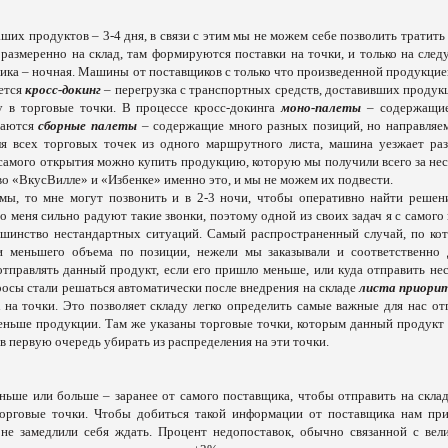
их продуктов – 3-4 дня, в связи с этим мы не можем себе позволить тратить
т размеренно на склад, там формируются поставки на точки, и только на сле
тика – ночная. Машины от поставщиков с только что произведенной продукцие
яется
кросс-докинг
– перегрузка с транспортных средств, доставивших продук
у в торговые точки. В процессе кросс-докинга
моно-палеты
– содержащи
даются
сборные палеты
– содержащие много разных позиций, но направляе
ля всех торговых точек из одного маршрутного листа, машина уезжает раз
 самого открытия можно купить продукцию, которую мы получили всего за нес
во «ВкусВилле» и «Избенке» именно это, и мы не можем их подвести.
емы, то мне могут позвонить и в 2-3 ночи, чтобы оперативно найти решени
о меня сильно радуют такие звонки, поэтому одной из своих задач я с самого
льшинство нестандартных ситуаций. Самый распространенный случай, по ко
и меньшего объема по позиции, нежели мы заказывали и соответственно 
отправлять данный продукт, если его пришло меньше, или куда отправить нес
росы стали решаться автоматически после внедрения на складе
листа приори
 на точки. Это позволяет складу легко определить самые важные для нас отг
 меньше продукции. Там же указаны торговые точки, которым данный продукт
 первую очередь убирать из распределения на эти точки.
еньше или больше – заранее от самого поставщика, чтобы отправить на склад
орговые точки. Чтобы добиться такой информации от поставщика нам пр
 не замедлили себя ждать. Процент недопоставок, обычно связанной с вел