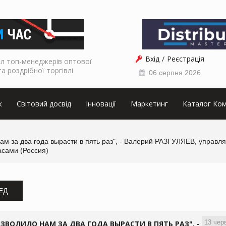
Вхід
Реєстрація
л топ-менеджерів оптової
та роздрібної торгівлі
06 серпня 2026
к
Світовий досвід
Інновації
Маркетинг
Каталог Ком
м за два года вырасти в пять раз", - Валерий РАЗГУЛЯЕВ, управ
асами (Россия)
ЗЕД
13 чер
ВОЛИЛО НАМ ЗА ДВА ГОДА ВЫРАСТИ В ПЯТЬ РАЗ", -