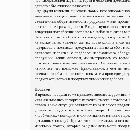
производственной партии, которая в молочной промышле
данного объективного показателя.
Еще двумя важными пунктами любых переговоров с пос
желательно каждый день; и возможность как можно позж
увеличением оборачиваемости продукции – нам прощ
истечения ее срока годности. Второй пункт, позволяет 
тенденции потребления, которые в ритейле зависят от мн
Но мы не только требуем от поставщиков, но и даем им.
на складе запас упаковки для их продукции, и в случа
перерывов в поставках продукции к нам из-за сбоя в з
вопросах: например, с подбором необходимого оборуд
продукции. Таким образом, мы выстраиваем со всеми
позволяют нам совместно развиваться. В отличие от кла
из них все, что возможно. Единственное, в чем мы не
возможного обмана нас поставщиком, мы проводим регу
предмет отсутствия в продуктах химических добавок.
Продажи
В процесс продажи тоже пришлось вносить коррективы.
утро оказывались на торговых точках вместе с товаром
спроса. Такие ситуации возникают из-за перекоса продаж
успели распродать все, что было вчера. Соответстве
«проблемных» позициях, и они их активно начинают пред
для данных позиций. Кроме этого, после анализа основ
маленьких точках, которые за целый день могли прода