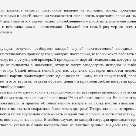
ния клиентов является постоянное наличие на торговых точках продукц
запасами в нашей компании усложняется ещ
е
и очень короткими сроками го
4 дня. Решить эту задачу только
стандартными методами управления запа
 и величины заказа – невозможно. Понадобился целый ряд мер во всех 
ателей.
укции, отдельно разбира
ем
каждый случай некачественной поставки.
ем технологию производства у каждого поставщика, который хочет работать с
упку, но с регулярной проверкой приходящих партий технологами, которые д
цы-консультанты в магазинах, которые могут заподозрить неладное и выб
точку. Самой нежелательной для нас ступенью проверки являются недов
енной партии происходит всего один возврат – кому-то из покупателей, прос
ем и этот вариант, отдавая обратно деньги и принимая любые возвраты про
енной упаковке.
аем вс
е
на «отлично», но в товародвижении вста
е
т серь
е
зный вопрос уч
е
та сп
ый показатель этих списаний превышал 2% от оборота компании. Но после вне
окупатели, и правила об обязательном возврате на склад пустой упаковки 
по этим статьям сократился более чем в два раза! Теперь значения не превы
можем более тщательно отслеживать каждый такой случай и вести статистику,
но, поставщик нас подвел. В любом случае, по каждой ситуации происходит пр
купатель указал на бланке возврата свои контактные данные, мы даем ему об