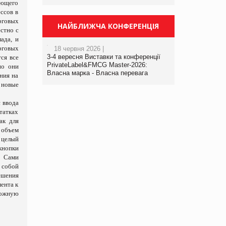
вующего
ссов в
рговых
НАЙБЛИЖЧА КОНФЕРЕНЦІЯ
естно с
ада, и
рговых
18 червня 2026 |
3-4 вересня Виставки та конференції
ся все
PrivateLabel&FMCG Master-2026:
но они
Власна марка - Власна перевага
ния на
 новые
 ввода
татках
ак для
 объем
 целый
кнопки
. Сами
 собой
решения
ента к
можную