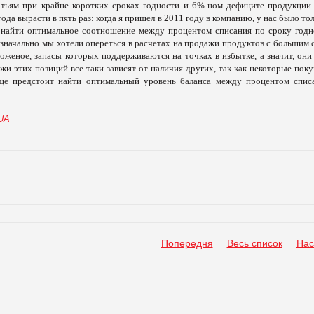
тьям при крайне коротких сроках годности и 6%-ном дефиците продукции.
да вырасти в пять раз: когда я пришел в 2011 году в компанию, у нас было то
, найти оптимальное соотношение между процентом списания по сроку годн
 изначально мы хотели опереться в расчетах на продажи продуктов с большим 
оженое, запасы которых поддерживаются на точках в избытке, а значит, они 
жи этих позиций все-таки зависят от наличия других, так как некоторые пок
ще предстоит найти оптимальный уровень баланса между процентом спис
.UA
Попередня
Весь список
Нас