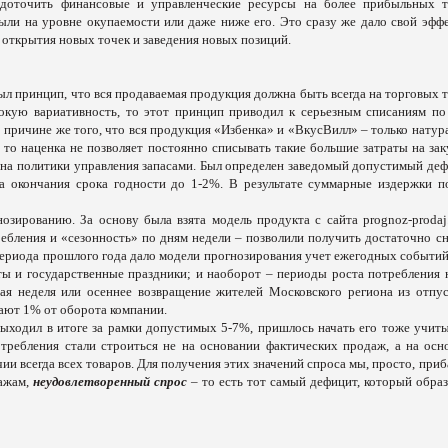
доточить финансовые и управленческие ресурсы на более прибыльных т
ли на уровне окупаемости или даже ниже его. Это сразу же дало свой эффе
 открытия новых точек и заведения новых позиций.
ыл принцип, что вся продаваемая продукция должна быть всегда на торговых т
окую вариативность, то этот принцип приводил к серьезным списаниям по
 причине же того, что вся продукция «Избенка» и «ВкусВилл» – только натура
 то наценка не позволяет постоянно списывать такие большие затраты на зак
на политики управления запасами. Был определен заведомый допустимый деф
за окончания срока годности до 1-2%. В результате суммарные издержки п
зированию. За основу была взята модель продукта с сайта prognoz-prodaj.
требления и «сезонность» по дням недели – позволили получить достаточно с
периода прошлого года дало модели прогнозирования учет ежегодных событий,
ты и государственные праздники; и наоборот – периоды роста потребления 
ая неделя или осеннее возвращение жителей Московского региона из отпус
шают 1% от оборота компании.
выходил в итоге за рамки допустимых 5-7%, пришлось начать его тоже учиты
отребления стали строиться не на основании фактических продаж, а на осн
ии всегда всех товаров. Для получения этих значений спроса мы, просто, при
дажам,
неудовлетворенный спрос
– то есть тот самый дефицит, который образ