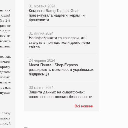
31 жовтня 2024
 из них
Компанія Rarog Tactical Gear
дующий
презентувала надлегкі керамічні
бронеплити
й в 2-3
цию от
е одно
31 липня 2024
мых на
Напівфабрикати та консерви, які
возить
стануть в пригоді, коли довго нема
колько
світла
е, как
24 червня 2024
 начала
Meest Пошта і Shop-Express
торому
розширюють можливості українських
давали
підприємців
колько
тета –
рузки,
30 квітня 2024
Защита данных на смартфонах:
 нужен
советы по повышению безопасности
Всі новини
 сразу
ишлось
ичиной