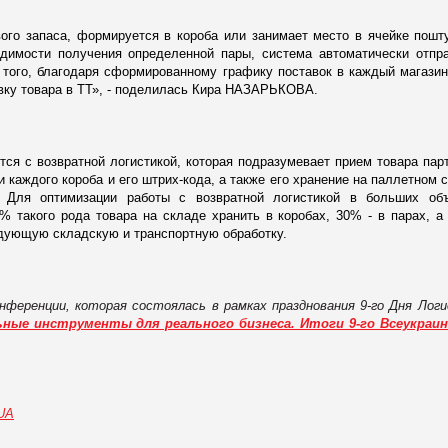
вого запаса, формируется в короба или занимает место в ячейке пошт
одимости получения определенной пары, система автоматически отпр
 того, благодаря сформированному графику поставок в каждый магазин
авку товара в ТТ», - поделилась Кира НАЗАРЬКОВА.
тся с возвратной логистикой, которая подразумевает прием товара пар
 каждого короба и его штрих-кода, а также его хранение на паллетном 
 Для оптимизации работы с возвратной логистикой в больших объ
 такого рода товара на складе хранить в коробах, 30% - в парах, а
едующую складскую и транспортную обработку.
онференции, которая состоялась в рамках празднования 9-го Дня Ло
ьные инструменты для реального бизнеса. Итоги 9-го Всеукраин
.UA