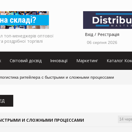
Вхід
Реєстрація
л топ-менеджерів оптової
та роздрібної торгівлі
06 серпня 2026
к
Світовий досвід
Інновації
Маркетинг
Каталог Ком
 логистика ритейлера с быстрыми и сложными процессами
ЗЕД
14 чер
 БЫСТРЫМИ И СЛОЖНЫМИ ПРОЦЕССАМИ