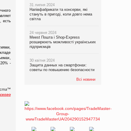
31 липня 2024
Напівфабрикати та консерви, які
учного
стануть в пригоді, коли довго нема
авляет
світла
, есть
24 червня 2024
Meest Пошта і Shop-Express
розширюють можливості українських
підприємців
тиями,
складе
емах,
30 квітня 2024
 20% -
Защита данных на смартфонах:
советы по повышению безопасности
Всі новини
гиста™
ского