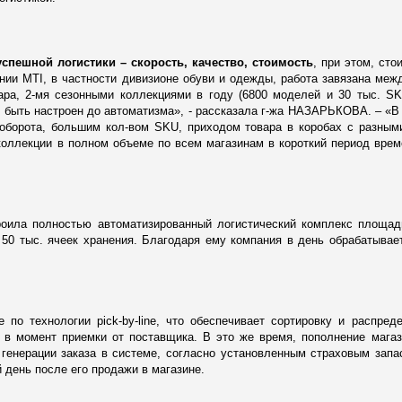
успешной логистики – скорость, качество, стоимость
, при этом, сто
ании MTI, в частности дивизионе обуви и одежды, работа завязана меж
ара, 2-мя сезонными коллекциями в году (6800 моделей и 30 тыс. SK
 быть настроен до автоматизма», - рассказала г-жа НАЗАРЬКОВА. – «В
ооборота, большим кол-вом SKU, приходом товара в коробах с разны
 коллекции в полном объеме по всем магазинам в короткий период врем
троила полностью автоматизированный логистический комплекс площа
и 50 тыс. ячеек хранения. Благодаря ему компания в день обрабатывае
е по технологии pick-by-line, что обеспечивает сортировку и распред
 в момент приемки от поставщика. В это же время, пополнение мага
генерации заказа в системе, согласно установленным страховым запа
 день после его продажи в магазине.