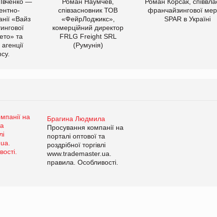
 Івченко —
Роман Наумчев,
Роман Корсак, співвла
ентно-
співзасновник ТОВ
франчайзингової мер
нії «Вайз
«ФейрЛоджикс»,
SPAR в Україні
тингової
комерційний директор
ето» та
FRLG Freight SRL
 агенції
(Румунія)
cy.
Брагина Людмила
Просування компанії на
порталі оптової та
роздрібної торгівлі
www.trademaster.ua.
правила. Особливості.
Рекомендації