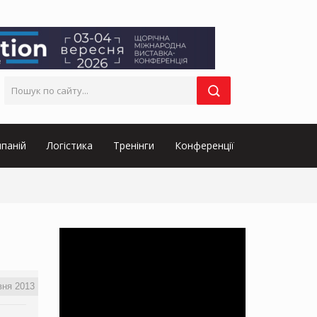
паній
Логістика
Тренінги
Конференції
вня 2013