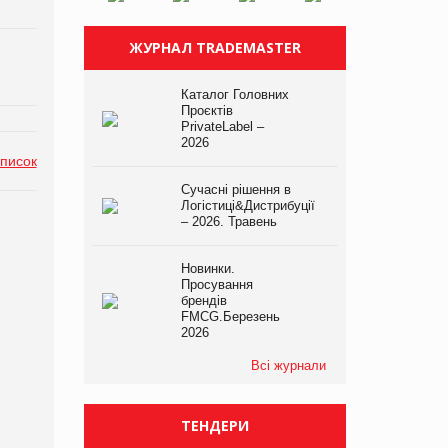
ЖУРНАЛ TRADEMASTER
Каталог Головних
Проєктів
PrivateLabel –
2026
список
Сучасні рішення в
Логістиці&Дистрибуції
– 2026. Травень
Новинки.
Просування
брендів
FMCG.Березень
2026
Всі журнали
ТЕНДЕРИ