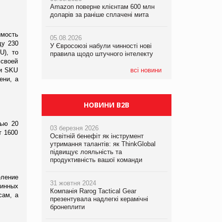
Amazon поверне клієнтам 600 млн
правила щодо штучного інтелекту
доларів за раніше сплачені мита
05.08.2026
05.08.2026
Смачне поповнення дитячого меню:
имость
05.08.2026
Рекламна платформа вимагає від
у VARUS з’явилися новинки від ТМ
ду 230
У Євросоюзі набули чинності нові
Google компенсацію за втрату 6,9
ТОКЕРИ
U), то
правила щодо штучного інтелекту
трлн рекламних показів
 своей
05.08.2026
ми SKU
всі новини
Сергій Лісунов про заморожені
ени, а
хлібобулочні вироби на
PrivateLabel&FMCG Master 2026
НОВИНИ B2B
дью 20
03 березня 2026
т 1600
Освітній бенефіт як інструмент
утримання талантів: як ThinkGlobal
підвищує лояльність та
продуктивність вашої команди
еление
31 жовтня 2024
зинных
Компанія Rarog Tactical Gear
сам, а
презентувала надлегкі керамічні
бронеплити