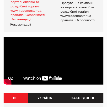
ї
Просування компанії
а
на порталі оптової та
роздрібної торгівлі
www.trademaster.ua.
і.
правила. Особливості.
Рекомендації
Ре
ВСІ
УКРАЇНА
ЗАКОРДОННІ