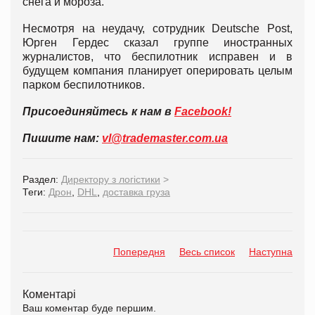
снега и мороза.
Несмотря на неудачу, сотрудник Deutsche Post,
Юрген Гердес сказал группе иностранных
журналистов, что беспилотник исправен и в
будущем компания планирует оперировать целым
парком беспилотников.
Присоединяйтесь к нам в
Facebook!
Пишите нам:
vl@trademaster.com.ua
Раздел:
Директору з логістики
>
Теги:
Дрон
,
DHL
,
доставка груза
Попередня
Весь список
Наступна
Коментарі
Ваш коментар буде першим.