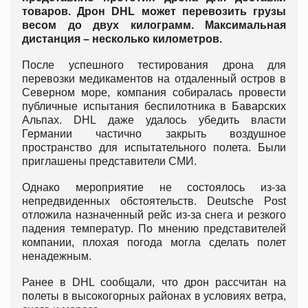
товаров. Дрон DHL может перевозить грузы
весом до двух килограмм. Максимальная
дистанция – несколько километров.
После успешного тестирования дрона для
перевозки медикаментов на отдаленный остров в
Северном море, компания собиралась провести
публичные испытания беспилотника в Баварских
Альпах. DHL даже удалось убедить власти
Германии частично закрыть воздушное
пространство для испытательного полета. Были
приглашены представители СМИ.
Однако мероприятие не состоялось из-за
непредвиденных обстоятельств. Deutsche Post
отложила назначенный рейс из-за снега и резкого
падения температур. По мнению представителей
компании, плохая погода могла сделать полет
ненадежным.
Ранее в DHL сообщали, что дрон рассчитан на
полеты в высокогорных районах в условиях ветра,