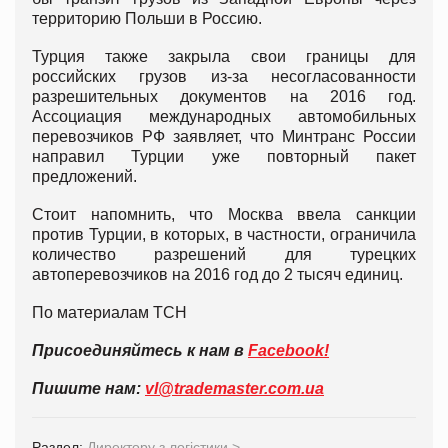
территорию Польши в Россию.
Турция также закрыла свои границы для
российских грузов из-за несогласованности
разрешительных документов на 2016 год.
Ассоциация международных автомобильных
перевозчиков РФ заявляет, что Минтранс России
направил Турции уже повторный пакет
предложений.
Стоит напомнить, что Москва ввела санкции
против Турции, в которых, в частности, ограничила
количество разрешений для турецких
автоперевозчиков на 2016 год до 2 тысяч единиц.
По материалам ТСН
Присоединяйтесь к нам в
Facebook!
Пишите нам:
vl@trademaster.com.ua
Раздел:
Директору з логістики
>