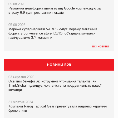
05.08.2026
05.08.2026
Рекламна платформа вимагає від Google компенсацію за
05.08.2026
Рекламна платформа вимагає від Google компенсацію за
втрату 6,9 трлн рекламних показів
Сергій Лісунов про заморожені хлібобулочні вироби на
втрату 6,9 трлн рекламних показів
PrivateLabel&FMCG Master 2026
05.08.2026
05.08.2026
Мережа супермаркетів VARUS купує мережу магазинів
04.08.2026
Adidas витратила понад $1 млрд на маркетинг за квартал
формату convenience store КОЛО: об’єднана компанія
Через атаку РФ у Дніпрі пошкоджено склад шоколаду
налічуватиме 374 магазини
Millennium
всі новини
НОВИНИ B2B
03 березня 2026
Освітній бенефіт як інструмент утримання талантів: як
ThinkGlobal підвищує лояльність та продуктивність вашої
команди
31 жовтня 2024
Компанія Rarog Tactical Gear презентувала надлегкі керамічні
бронеплити