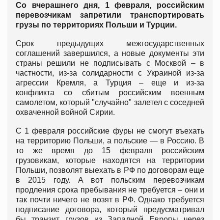
Со вчерашнего дня, 1 февраля, российским
перевозчикам запретили транспортировать
грузы по территориях Польши и Турции.
Срок предыдущих межгосударственных
соглашений завершился, а новые документы эти
страны решили не подписывать с Москвой – в
частности, из-за солидарности с Украиной из-за
агрессии Кремля, а Турция – еще и из-за
конфликта со сбитым российским военным
самолетом, который "случайно" залетел с соседней
охваченной войной Сирии.
С 1 февраля российские фуры не смогут въехать
на территорию Польши, а польские — в Россию. В
то же время до 15 февраля российским
грузовикам, которые находятся на территории
Польши, позволят выехать в РФ по договорам еще
в 2015 году. А вот польским перевозчикам
продления срока пребывания не требуется – они и
так почти ничего не возят в РФ. Однако требуется
подписание договора, который предусматривал
бы транзит грузов из Западной Европы через