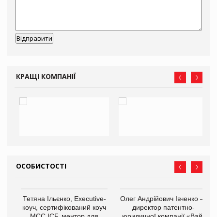
КРАЩІ КОМПАНІЇ
ОСОБИСТОСТІ
,
Тетяна Ільєнко, Executive-
Олег Андрійович Івченко —
ОВ
коуч, сертифікований коуч
директор патентно-
МСС ICF, ментор для
юридичної компанії «Вайз