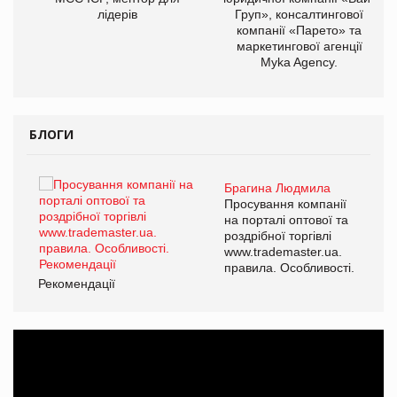
лідерів
Груп», консалтингової
компанії «Парето» та
маркетингової агенції
Myka Agency.
БЛОГИ
Брагина Людмила
ї
Просування компанії
а
на порталі оптової та
роздрібної торгівлі
www.trademaster.ua.
і.
правила. Особливості.
Рекомендації
Ре