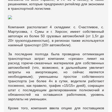
решениями, которые предпринял ритейлер для экономии
в транспортной логистике.
Компания располагает 4 складами: с. Счастливое, с.
Мартусовка, г. Сумы и г. Херсон; имеет собственный
автопарк из более 50 грузовых автомобилей (от 1,5т до
20т грузоподъемностью), в регионах также используется
наемный транспорт (20т автомобили).
За последние полгода была проведена оптимизация
транспортных затрат компании: «срезан» лимит на
расход горюче-смазочных материалов для собственных
автомобилей (что, возможно, в дальнейшем увеличит
затраты на амортизацию, но сейчас является
необходимым); уменьшены простои собственного
транспорта (не более 4ч в сутки, водители работают
посменно, как правило, график «15/15» дней), сокращен
штат с последующим делегированием полномочий и
обязанностей на оставшихся работников, уровень
зарплаты не уменьшен.
Кроме того, компания ввела опцию для поставщиков