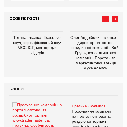
ОСОБИСТОСТІ
,
Тетяна Ільєнко, Executive-
Олег Андрійович Івченко —
ОВ
коуч, сертифікований коуч
директор патентно-
МСС ICF, ментор для
юридичної компанії «Вайз
лідерів
Груп», консалтингової
компанії «Парето» та
маркетингової агенції
Myka Agency.
БЛОГИ
Брагина Людмила
ї
Просування компанії
а
на порталі оптової та
роздрібної торгівлі
www.trademaster.ua.