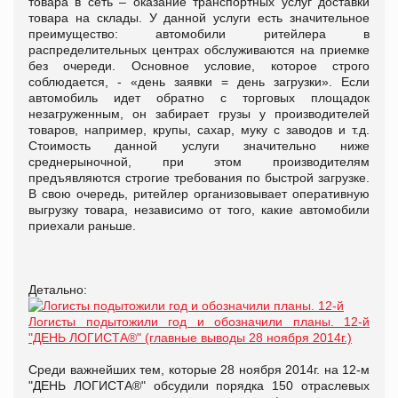
товара в сеть – оказание транспортных услуг доставки
товара на склады. У данной услуги есть значительное
преимущество: автомобили ритейлера в
распределительных центрах обслуживаются на приемке
без очереди. Основное условие, которое строго
соблюдается, - «день заявки = день загрузки». Если
автомобиль идет обратно с торговых площадок
незагруженным, он забирает грузы у производителей
товаров, например, крупы, сахар, муку с заводов и т.д.
Стоимость данной услуги значительно ниже
среднерыночной, при этом производителям
предъявляются строгие требования по быстрой загрузке.
В свою очередь, ритейлер организовывает оперативную
выгрузку товара, независимо от того, какие автомобили
приехали раньше.
Детально:
Логисты подытожили год и обозначили планы. 12-й
"ДЕНЬ ЛОГИСТА®" (главные выводы 28 ноября 2014г.)
Среди важнейших тем, которые 28 ноября 2014г. на 12-м
"ДЕНЬ ЛОГИСТА®" обсудили порядка 150 отраслевых