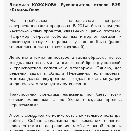
Людмила КОЖАНОВА, Руководитель отдела ВЭД,
«Камион-Оил»
Мы пребываем в непрерывном процессе
совершенствования процессов. В 2014г. было запущено
несколько новых проектов, связанных с цепью поставок.
Например, открыли собственные интернет магазин и
розничную точку, чего раньше у нас не было (ранее
занимались только оптовой торговлей).
Логистика в компании построена таким образом, что все
мы делаем пока сами – и таможенный брокер у нас свой,
и транспортная логистика с автопарком. Однако, для
решения задач в области IT-решений, есть проекты,
которые делает внутренний IT отдел, и есть ситуации,
когда пользуемся услугами аутсорсинга.
Транспортная логистика налажена: по Киеву возим
своими машинами, а по Украине отдаем процесс
перевозчиками.
А вот в складской логистике есть значительное поле для
работы. Сейчас актуальным для компании является
поиск оптимального решения, чтобы с одной стороны
снизить затраты, а с другой стороны, поддерживать