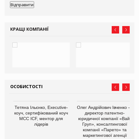
КРАЩІ КОМПАНІЇ
ОСОБИСТОСТІ
,
Тетяна Ільєнко, Executive-
Олег Андрійович Івченко —
ОВ
коуч, сертифікований коуч
директор патентно-
МСС ICF, ментор для
юридичної компанії «Вайз
лідерів
Груп», консалтингової
компанії «Парето» та
маркетингової агенції