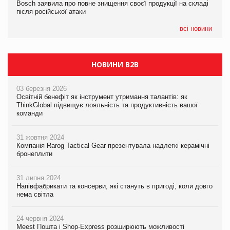
Bosch заявила про повне знищення своєї продукції на складі
Bosch заявила про повне знищення своєї продукції на складі
після російської атаки
після російської атаки
05.08.2026
Сергій Лісунов про заморожені хлібобулочні вироби на
всі новини
PrivateLabel&FMCG Master 2026
НОВИНИ B2B
03 березня 2026
Освітній бенефіт як інструмент утримання талантів: як
ThinkGlobal підвищує лояльність та продуктивність вашої
команди
31 жовтня 2024
Компанія Rarog Tactical Gear презентувала надлегкі керамічні
бронеплити
31 липня 2024
Напівфабрикати та консерви, які стануть в пригоді, коли довго
нема світла
24 червня 2024
Meest Пошта і Shop-Express розширюють можливості