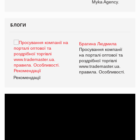
Myka Agency.
БЛОГИ
Брагина Людмила
ї
Просування компанії
а
на порталі оптової та
роздрібної торгівлі
www.trademaster.ua.
і.
правила. Особливості.
Рекомендації
Ре