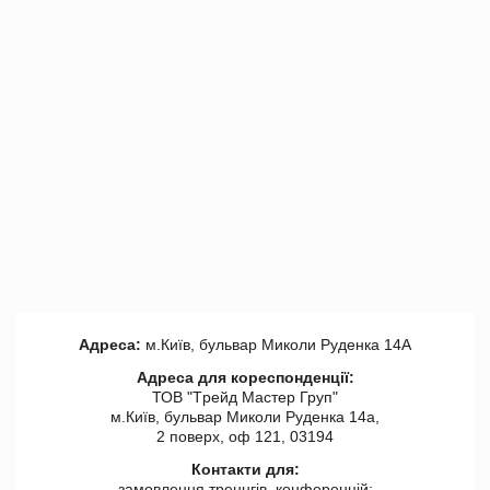
Адреса:
м.Київ, бульвар Миколи Руденка 14А
Адреса для кореспонденції:
ТОВ "Tрейд Мастер Груп"
м.Київ, бульвар Миколи Руденка 14а,
2 поверх, оф 121, 03194
Контакти для:
замовлення треннгів, конференцій: