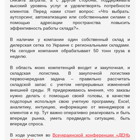
высокий уровень услуг и удовлетворять потребности
клиентов. Перед нами стоит вопрос: «Что выбрать:
аутсорсинг, автоматизацию или собственными силами с
помощью адресации пространства повысить
эффективность работы склада?».
В наличии у компании один собственный склад и
дилерская сетка по Украине с региональными складами.
На сегодня компания обрабатывает 50 тонн груза в
неделю.
В область моих компетенций входит и закупочная, и
складская логистика. В закупочной логистике
первоочередная задача – правильно рассчитать
складской запас с учетом непрерывных изменений
внешней среды. Я придерживаюсь мнения, что заказы
нужно делать с помощью своей головы, в качестве
подспорья используя свою учетную программу, Excel,
аналитику, интуицию, информацию от менеджеров и
клиентов и пр. Тут важно оперативно реагировать и быть
впереди рынка, уметь предвидеть ситуацию, быть
впереди спроса.
В ходе участия во
Всеукраинской конференции «ДЕНЬ