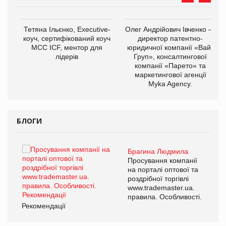
,
Тетяна Ільєнко, Executive-
Олег Андрійович Івченко —
ОВ
коуч, сертифікований коуч
директор патентно-
МСС ICF, ментор для
юридичної компанії «Вайз
лідерів
Груп», консалтингової
компанії «Парето» та
маркетингової агенції
Myka Agency.
БЛОГИ
Брагина Людмила
ї
Просування компанії
а
на порталі оптової та
роздрібної торгівлі
www.trademaster.ua.
і.
правила. Особливості.
Рекомендації
Ре