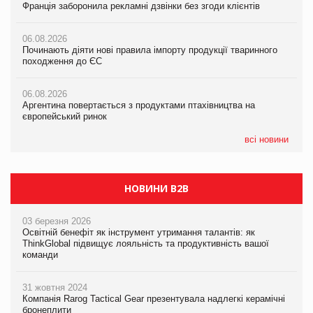
Франція заборонила рекламні дзвінки без згоди клієнтів
Франція заборонила рекламні дзвінки без згоди клієнтів
05.08.2026
06.08.2026
06.08.2026
Російська атака 5 серпня стала одним із наймасштабніших
Починають діяти нові правила імпорту продукції тваринного
Починають діяти нові правила імпорту продукції тваринного
ударів по українському бізнесу за час повномасштабної війни
походження до ЄС
походження до ЄС
05.08.2026
06.08.2026
06.08.2026
Смачне поповнення дитячого меню: у VARUS з’явилися
Аргентина повертається з продуктами птахівництва на
Аргентина повертається з продуктами птахівництва на
новинки від ТМ ТОКЕРИ
європейський ринок
європейський ринок
05.08.2026
всі новини
Сергій Лісунов про заморожені хлібобулочні вироби на
PrivateLabel&FMCG Master 2026
НОВИНИ B2B
03 березня 2026
Освітній бенефіт як інструмент утримання талантів: як
ThinkGlobal підвищує лояльність та продуктивність вашої
команди
31 жовтня 2024
Компанія Rarog Tactical Gear презентувала надлегкі керамічні
бронеплити