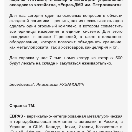
складского хозяйства, «Евраз-ДМЗ им. Петровского»
Для нас сегодня один из основных вопросов в области
складской логистики – решить, как из нескольких складов
сделать один огромный комплекс, в котором совместить
все единицы измерения в единой системе. Для этого
находимся в поиске IT-решений, а также стеллажного
оборудования, которое позволит объединять хранение,
как металлопроката, так и хозтоваров, канцелярия и т.п.
Для справки у нас 7 тыс. номенклатур из которых 500
будут лежать на складе и закупаться ежеквартально.
Беседовала*: Анастасия РУБАНОВИЧ
Справка ТМ:
ЕВРАЗ
- вертикально-интегрированная металлургическая
и горнодобывающая компания с активами в России, в
Украине, в США, Канаде, Чехии, Италии, Казахстане и
Южной Африке. Компания входит в 20-ку крупнейших