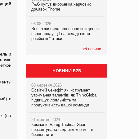
дущий
P&G купує виробника харчових
P&G купує виробника харчових
добавок Thorne
добавок Thorne
05.08.2026
Смачне поповнення дитячого меню:
06.08.2026
06.08.2026
у VARUS з’явилися новинки від ТМ
Bosch заявила про повне знищення
Bosch заявила про повне знищення
ТОКЕРИ
своєї продукції на складі після
своєї продукції на складі після
російської атаки
російської атаки
05.08.2026
Сергій Лісунов про заморожені
всі новини
хлібобулочні вироби на
ель и
PrivateLabel&FMCG Master 2026
почке
еткой
НОВИНИ B2B
менты
03 березня 2026
Освітній бенефіт як інструмент
утримання талантів: як ThinkGlobal
ий) с
підвищує лояльність та
продуктивність вашої команди
х (на
31 жовтня 2024
Компанія Rarog Tactical Gear
презентувала надлегкі керамічні
бронеплити