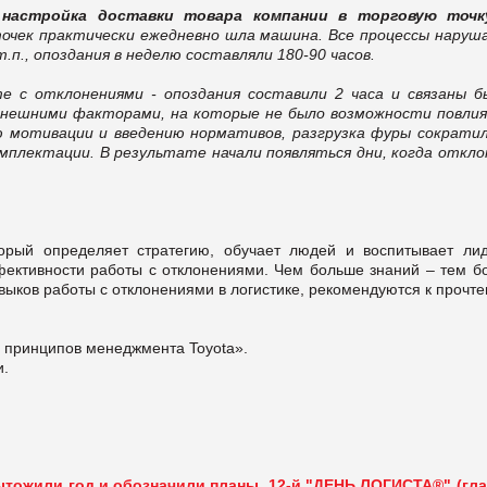
:
настройка доставки товара компании в торговую точк
очек практически ежедневно шла машина. Все процессы наруша
.п., опоздания в неделю составляли 180-90 часов.
е с отклонениями - опоздания составили 2 часа и связаны б
внешними факторами, на которые не было возможности повлия
 мотивации и введению нормативов, разгрузка фуры сократил
комплектации. В результате начали появляться дни, когда откло
торый определяет стратегию, обучает людей и воспитывает лид
ективности работы с отклонениями. Чем больше знаний – тем б
выков работы с отклонениями в логистике, рекомендуются к прочт
ю принципов менеджмента Toyota».
и.
тожили год и обозначили планы. 12-й "ДЕНЬ ЛОГИСТА®" (гл