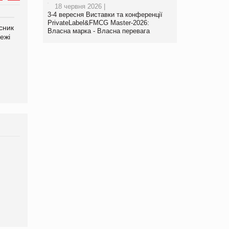
18 червня 2026 |
3-4 вересня Виставки та конференції
PrivateLabel&FMCG Master-2026:
сник
Олексій Логачов-Михайлов
Власна марка - Власна перевага
ежі
Файно маркет Директор
департаменту з
виробництва
Яна Сараніна, директор
компанії «УкраМарин»
Брагина Людмила
Просування компанії на
порталі оптової та
роздрібної торгівлі
www.trademaster.ua.
правила. Особливості.