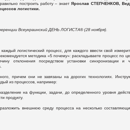
правильно построить работу – знает
Ярослав СТЕПЧЕНКОВ, Ве
оцессов логистики.
ференции Всеукраинский ДЕНЬ ЛОГИСТА® (28 ноября).
 каждый логистический процесс, для каждого ввести свой измерит
екомендуется методика «5 почему»: раскладываете процесс по це
ричину отклонения посредством установки синхронизации и ч
.
ного, причем они не завязаны на дорогих технологиях. Инстру
дый из процессов, например:
разделение на функции, задачи, до определенного уровня действ
ти продукту.
 разложить внешнюю среду процесса на несколько составляющи