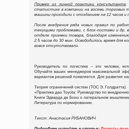
Пример из личной практики консультанта
статистике в компании на восемь торговых т
машины приходили с опозданием на 12 часов и т
После внедрения ряда новых правил по работ
текущими проблемами, с блок-постами и др. 
отделе приемки товара, благодаря изменению
2,5 часов до 30 мин. Освободилось время для 
вовсе отсутствовали.
Руководитель по логистике – это человек, ко
Обучайте ваших менеджеров максимальной эфф
вариантов решений появляется. Для развития на
Теория ограничений систем (ТОС Э. Голдратта).
«Практика дао Toyota: Руководство по внедрени
Книги Эдварда де Боно о латеральном мышлени
Литература по нормированию.
Текст: Анастасия РУБАНОВИЧ
Подробнее читайте в статье:
Логисты поды