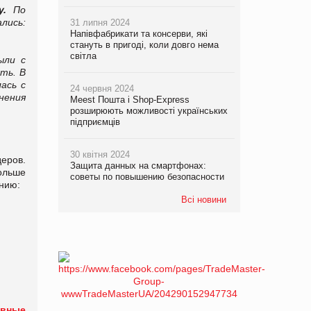
у.
По
лись:
31 липня 2024
Напівфабрикати та консерви, які
стануть в пригоді, коли довго нема
світла
ыли с
ть. В
ась с
24 червня 2024
нения
Meest Пошта і Shop-Express
розширюють можливості українських
підприємців
30 квітня 2024
еров.
Защита данных на смартфонах:
ольше
советы по повышению безопасности
ению:
Всі новини
авные