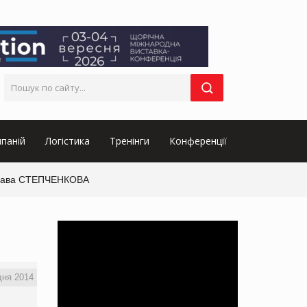
паній
Логістика
Тренінги
Конференції
слава СТЕПЧЕНКОВА
дня 2014