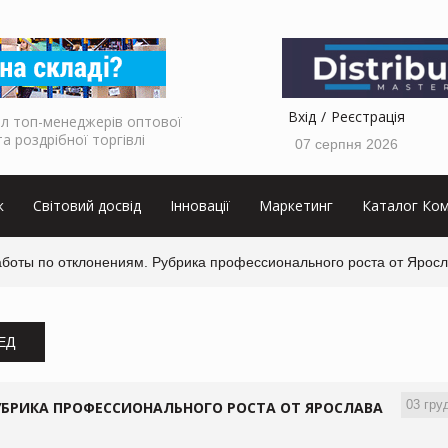
Вхід
Реєстрація
л топ-менеджерів оптової
та роздрібної торгівлі
07 серпня 2026
к
Світовий досвід
Інновації
Маркетинг
Каталог Ком
боты по отклонениям. Рубрика профессионального роста от Яро
ЗЕД
03 гру
БРИКА ПРОФЕССИОНАЛЬНОГО РОСТА ОТ ЯРОСЛАВА