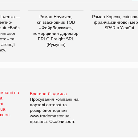
 Івченко —
Роман Наумчев,
Роман Корсак, співвла
ентно-
співзасновник ТОВ
франчайзингової мер
нії «Вайз
«ФейрЛоджикс»,
SPAR в Україні
тингової
комерційний директор
ето» та
FRLG Freight SRL
 агенції
(Румунія)
cy.
Брагина Людмила
Просування компанії на
порталі оптової та
роздрібної торгівлі
www.trademaster.ua.
правила. Особливості.
Рекомендації