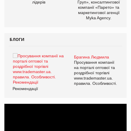
лідерів
Груп», консалтингової
компанії «Парето» та
маркетингової агенції
Myka Agency.
БЛОГИ
Брагина Людмила
ї
Просування компанії
а
на порталі оптової та
роздрібної торгівлі
www.trademaster.ua.
і.
правила. Особливості.
Рекомендації
Ре