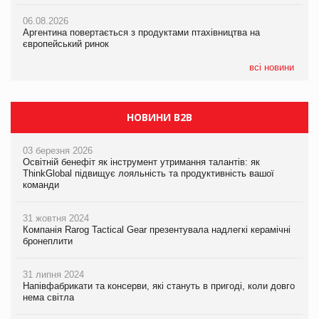
05.08.2026
06.08.2026
06.08.2026
Смачне поповнення дитячого меню: у VARUS з’явилися
Аргентина повертається з продуктами птахівництва на
Аргентина повертається з продуктами птахівництва на
новинки від ТМ ТОКЕРИ
європейський ринок
європейський ринок
05.08.2026
всі новини
Сергій Лісунов про заморожені хлібобулочні вироби на
PrivateLabel&FMCG Master 2026
НОВИНИ B2B
03 березня 2026
Освітній бенефіт як інструмент утримання талантів: як
ThinkGlobal підвищує лояльність та продуктивність вашої
команди
31 жовтня 2024
Компанія Rarog Tactical Gear презентувала надлегкі керамічні
бронеплити
31 липня 2024
Напівфабрикати та консерви, які стануть в пригоді, коли довго
нема світла