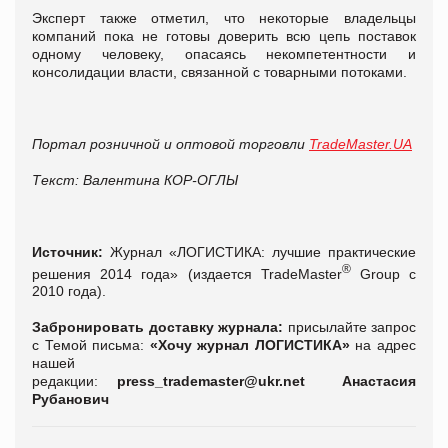
Эксперт также отметил, что некоторые владельцы
компаний пока не готовы доверить всю цепь поставок
одному человеку, опасаясь некомпетентности и
консолидации власти, связанной с товарными потоками.
Портал розничной и оптовой торговли
TradeMaster.UA
Текст: Валентина КОР-ОГЛЫ
Источник:
Журнал «ЛОГИСТИКА: лучшие практические
®
решения 2014 года» (издается TradeMaster
Group с
2010 года).
Забронировать доставку журнала:
присылайте запрос
с Темой письма:
«Хочу журнал ЛОГИСТИКА»
на адрес
нашей
редакции:
press_trademaster@ukr.net Анастасия
Рубанович