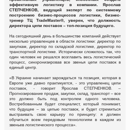
эффективную логистику в компании. Ярослав
СТЕПЧЕНКОВ, ведущий эксперт по системному
построению бизнес-процессов логистики, бизнес-
тренер ТЦ TradeMaster®, уверен, что должность
директора цепи поставок – топ-позиция будущего.
На сегодняшний день в большинстве компаний действует
несколько управленцев в области логистики: директор по
закупкам, директор по складской логистике, директор по
транспортной логистике. Исторически сложилось так, что
один человек не решался возглавить весь логистический
процесс, синхронизировав все звенья цепи поставок в
единый центр.
«В Украине начинает зарождаться та позиция, которая в
Европе уже давно практикуется, - это управленец цепи
поставок, - говорит Ярослав СТЕПЧЕНКОВ. –
Прогнозирование продаж, закупки, склад, транспорт – все
это должно быть под контролем одного человека.
Востребованным будет специалист, который понимает,
что будущее – за цепью поставок, и будет стремиться
выстраивать свою карьеру по принципу: я должен
обучиться всем передовым технологиям в каждом из
звеньев логистического процесса».