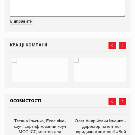
КРАЩІ КОМПАНІЇ
ОСОБИСТОСТІ
,
Тетяна Ільєнко, Executive-
Олег Андрійович Івченко —
ОВ
коуч, сертифікований коуч
директор патентно-
МСС ICF, ментор для
юридичної компанії «Вайз