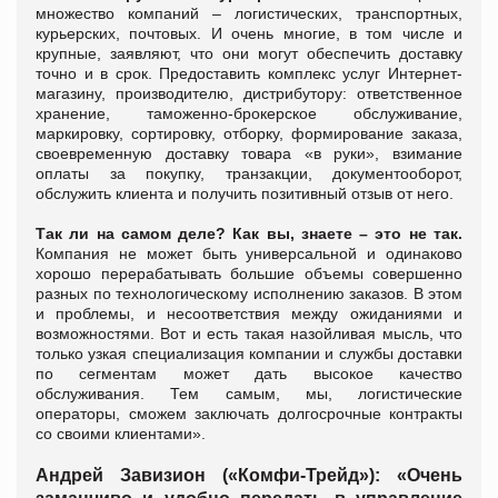
множество компаний – логистических, транспортных,
курьерских, почтовых. И очень многие, в том числе и
крупные, заявляют, что они могут обеспечить доставку
точно и в срок. Предоставить комплекс услуг Интернет-
магазину, производителю, дистрибутору: ответственное
хранение, таможенно-брокерское обслуживание,
маркировку, сортировку, отборку, формирование заказа,
своевременную доставку товара «в руки», взимание
оплаты за покупку, транзакции, документооборот,
обслужить клиента и получить позитивный отзыв от него.
Так ли на самом деле? Как вы, знаете – это не так.
Компания не может быть универсальной и одинаково
хорошо перерабатывать большие объемы совершенно
разных по технологическому исполнению заказов. В этом
и проблемы, и несоответствия между ожиданиями и
возможностями.
Вот и есть такая назойливая мысль, что
только узкая специализация компании и службы доставки
по сегментам может дать высокое качество
обслуживания. Тем самым, мы, логистические
операторы, сможем заключать долгосрочные контракты
со своими клиентами».
Андрей Завизион (
«Комфи-Трейд»)
:
«
Очень
заманчиво и удобно передать в управление