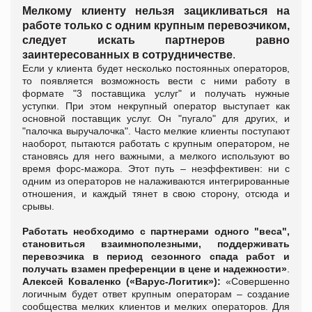
Мелкому клиенту нельзя зацикливаться на
работе только с одним крупным перевозчиком,
следует искать партнеров равно
заинтересованных в сотрудничестве
.
Если у клиента будет несколько постоянных операторов,
то появляется возможность вести с ними работу в
формате "3 поставщика услуг" и получать нужные
уступки. При этом некрупный оператор выступает как
основной поставщик услуг. Он "пугало" для других, и
"палочка выручалочка". Часто мелкие клиенты поступают
наоборот, пытаются работать с крупным оператором, не
становясь для него важными, а мелкого используют во
время форс-мажора. Этот путь – неэффективен: ни с
одним из операторов не налаживаются интегрированные
отношения, и каждый тянет в свою сторону, отсюда и
срывы.
Работать необходимо с партнерами одного "веса",
становиться взаимнополезными, поддерживать
перевозчика в период сезонного спада работ и
получать взамен преференции в цене и надежности»
.
Алексей Коваленко (
«Варус-Логитик»)
:
«Совершенно
логичным будет ответ крупным операторам – создание
сообщества мелких клиентов и мелких операторов. Для