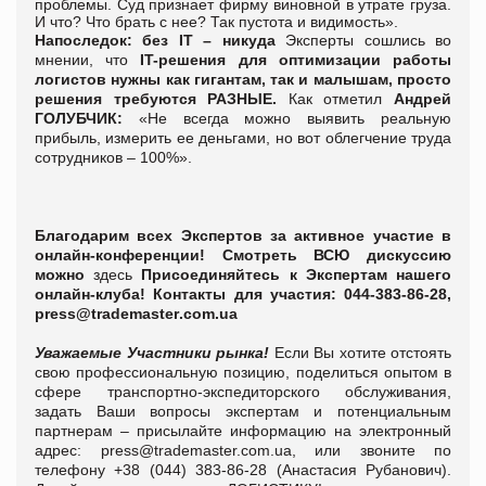
проблемы. Суд признает фирму виновной в утрате груза.
И что? Что брать с нее? Так пустота и видимость».
Напоследок:
без
IT
– никуда
Эксперты сошлись во
мнении, что
IT-решения для оптимизации работы
логистов нужны как гигантам, так и малышам, просто
решения требуются РАЗНЫЕ.
Как отметил
Андрей
ГОЛУБЧИК:
«Не всегда можно выявить реальную
прибыль, измерить ее деньгами, но вот облегчение труда
сотрудников – 100%».
Благодарим всех Экспертов за активное участие в
онлайн-конференции!
Смотреть ВСЮ дискуссию
можно
здесь
Присоединяйтесь к Экспертам нашего
онлайн-клуба!
Контакты для участия: 044-383-86-28,
press
@
trademaster
.
com
.
ua
Уважаемые Участники рынка!
Если Вы хотите отстоять
свою профессиональную позицию, поделиться опытом в
сфере транспортно-экспедиторского обслуживания,
задать Ваши вопросы экспертам и потенциальным
партнерам – присылайте информацию на электронный
адрес:
press
@trademaster.com.ua
, или звоните по
телефону +38 (044) 383-86-28 (Анастасия Рубанович).