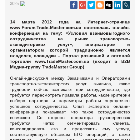
3025
14 марта 2012 года на Интернет-странице
www
.
Forum
.
Trade
-
Master
.
com
.
ua
состоялась онлайн-
конференция на тему: «Условия взаимовыгодного
сотрудничества на рынке транспортно-
экспедиторских услуг», инициатором и
организатором которой традиционно является
владелец площадки – Портал розничной и оптовой
торговли www.TradeMaster.com.ua (входит в В2В
Медиа-группу TradeMaster Group).
Онлайн-дискуссия между Заказчиками и Операторами
транспортно-экспедиторских услуг выявила, какие
трудности сейчас возникают при сотрудничестве, где
требуется пересмотреть правила работы, какие критерии
выбора партнера и параметры работы определяют
успешное сотрудничество. Опыт экспертов онлайн-
конференции показывает, что такое сотрудничество
возможно. Со стороны оператора грузоперевозок
требуется четко сегментировать клиента,
консолидировать его и предложить ему услугу,
соответствующую объемам ЕГО операций, а также
постоянно работать над усовершенствованием