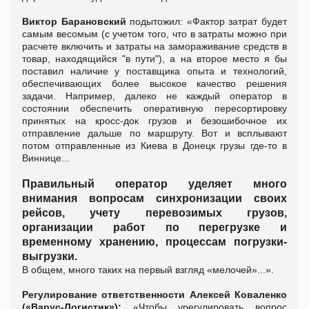
Виктор Барановский
подытожил: «Фактор затрат будет
самым весомым (с учетом того, что в затраты можно при
расчете включить и затраты на замораживание средств в
товар, находящийся "в пути"), а на второе место я бы
поставил наличие у поставщика опыта и технологий,
обеспечивающих более высокое качество решения
задачи.
Например, далеко не каждый оператор в
состоянии обеспечить оперативную пересортировку
принятых на кросс-док грузов и безошибочное их
отправление дальше по маршруту. Вот и всплывают
потом отправленные из Киева в Донецк грузы где-то в
Виннице...
Правильный оператор уделяет много
внимания вопросам синхронизации своих
рейсов, учету перевозимых грузов,
организации работ по перегрузке и
временному хранению, процессам погрузки-
выгрузки.
В общем, много таких на первый взгляд «мелочей»...».
Регулирование ответственности
Алексей Коваленко
(
«Варус-Логистик»):
«
Чтобы урегулировать
вопрос