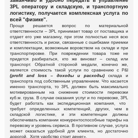
3
PL
оператору и складскую, и транспортную
логистику, получается комплексная услуга по
всей "физике".
Проще решается вопрос по материальной
ответственности – 3
PL
принимает товар от поставщика и
отдает его уже магазину, при этом полностью неся всю
ответственность и риски, связанные с ошибками приемки
и комплектации, возможным воровством на складе и при
транспортировке. При повреждении товара тоже не
придется разбираться, кто же виноват – склад или
транспорт.
Обратной стороной медали, конечно же,
является стоимость такой услуги по сравнению с P&l
(
profit and loss
– доходы и расходы
)
склада и
транспорта под собственным управлением. Что касается
именно транспорта, то 3
PL
должен быть максимально
мотивированным на снижение стоимости перевозки
куб.м. груза. В случае оказания услуг и по перевозке, 3
PL
будет работать как экспедиционная компания, что
требует определенных компетенций, других, чем в
складской логистике, и эти компетенции должны
обеспечивать компании конкурентоспособные тарифы на
перевозку и уровень сервиса. В противном случае, услуга
может оказаться удобной для клиента, но достаточно
дорогой.
Хотя удобство стоит денег».