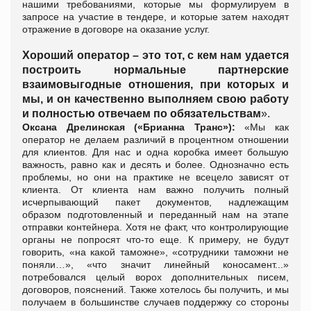
нашими требованиями, которые мы формулируем в
запросе на участие в тендере, и которые затем находят
отражение в договоре на оказание услуг.
Хороший оператор – это тот, с кем нам удается
построить нормальные партнерские
взаимовыгодные отношения, при которых и
мы, и он качественно выполняем свою работу
и полностью отвечаем по обязательствам
».
Оксана Дрелинская (
«Брианна Транс»):
«
Мы как
оператор не делаем различий в процентном отношении
для клиентов. Для нас и одна коробка имеет большую
важность, равно как и десять и более. Однозначно есть
проблемы, но они на практике не всецело зависят от
клиента. От клиента нам важно получить полный
исчерпывающий пакет документов, надлежащим
образом подготовленный и переданный нам на этапе
отправки контейнера. Хотя не факт, что контролирующие
органы не попросят что-то еще. К примеру, не будут
говорить, «на какой таможне», «сотрудники таможни не
поняли…», «что значит линейный коносамент...»
потребовался целый ворох дополнительных писем,
договоров, пояснений. Также хотелось бы получить, и мы
получаем в большинстве случаев поддержку со стороны