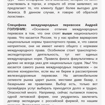
участвовать в торгах, и открыто об этом заявляют, но
предлагают то, что клиенту будет более выгодно для
бизнеса. В данном случае, я говорю об обратной
логистике».
Специфика международных перевозок
Андрей
ГОЛУБЧИК:
«Основное отличие международных
перевозок в том, что они стоят
выше
национального
права. Что касается России, то у нас крайне варварские
национальные нормы транспортного права, и, что самое
неприятное, они не имеют ничего общего с нормами
международного права.
Особняком стоит транспортно-
экспедиторская деятельность, тут нет единых
международных норм. Правила фиата факультативны и
далеко не всегда указ для национальных судов. Увы!
Что
касается самого рынка международных перевозок – он
вполне конкурентен, если мы не берем в рассмотрение
железнодорожные перевозки. На автомобильном
сегменте рынка царит рынок, местами даже базар, с
базарными же правилами. Выбор есть, только вот
провайдера услуг выбирать приходится долго и трудно.
Опасностей много. Например, сейчас пытаемся помочь
одной литовской фирме, они умудрились заключить
договор экспедиции с российской фирмой, по нашим
законам. Экспедитор исчез...».