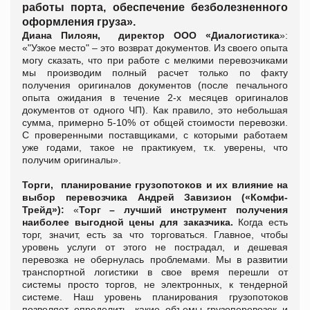
работы порта, обеспечение безболезненного
оформления груза».
Диана Пилоян,
директор ООО «Диалогистика
»
:
«
"Узкое место" – это
в
озврат документов. Из своего опыта
могу сказать, что при работе с мелкими перевозчиками
мы производим полный расчет только по факту
получения оригиналов документов (после печального
опыта ожидания в течение 2-х месяцев оригиналов
документов от одного ЧП). Как правило, это небольшая
сумма, примерно 5-10% от общей стоимости перевозки.
С проверенными поставщиками, с которыми работаем
уже годами, такое не практикуем, т.к. уверены, что
получим оригиналы».
Торги,
планирование грузопотоков и их влияние на
выбор перевозчика
Андрей Завизион
(
«Комфи-
Трейд»)
:
«
Торг – лучший инструмент получения
наиболее выгодной цены для заказчика.
Когда есть
торг, значит, есть за что торговаться. Главное, чтобы
уровень услуги от этого не пострадал, и дешевая
перевозка не обернулась проблемами. Мы в развитии
транспортной логистики в свое время перешли от
системы просто торгов, не электронных, к тендерной
системе. Наш уровень планирования грузопотоков
позволяет определить, какие объемы грузоперевозок и