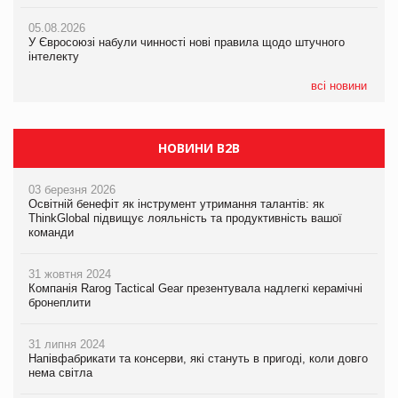
новинки від ТМ ТОКЕРИ
05.08.2026
05.08.2026
У Євросоюзі набули чинності нові правила щодо штучного
05.08.2026
Рекламна платформа вимагає від Google компенсацію за
інтелекту
Сергій Лісунов про заморожені хлібобулочні вироби на
втрату 6,9 трлн рекламних показів
PrivateLabel&FMCG Master 2026
всі новини
НОВИНИ B2B
03 березня 2026
Освітній бенефіт як інструмент утримання талантів: як
ThinkGlobal підвищує лояльність та продуктивність вашої
команди
31 жовтня 2024
Компанія Rarog Tactical Gear презентувала надлегкі керамічні
бронеплити
31 липня 2024
Напівфабрикати та консерви, які стануть в пригоді, коли довго
нема світла