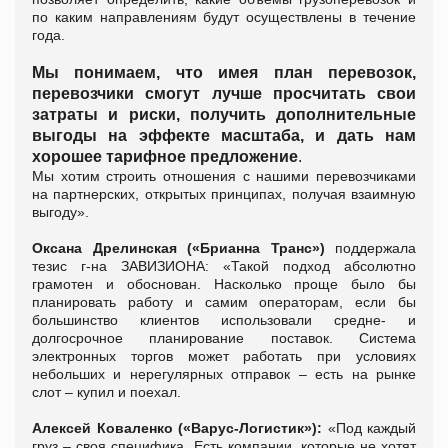
по каким направлениям будут осуществлены в течение
года.
Мы понимаем, что имея план перевозок,
перевозчики смогут лучше просчитать свои
затраты и риски, получить дополнительные
выгоды на эффекте масштаба, и дать нам
хорошее тарифное предложение
.
Мы хотим строить отношения с нашими перевозчиками
на партнерских, открытых принципах, получая взаимную
выгоду».
Оксана Дрелинская (
«Брианна Транс»)
поддержала
тезис г-на
ЗАВИЗИОНА
: «Т
акой подход абсолютно
грамотен и обоснован. Насколько проще было бы
планировать работу и самим операторам, если бы
большинство клиентов использовали средне- и
долгосрочное планирование поставок. Система
электронных торгов может работать при условиях
небольших и нерегулярных отправок – есть на рынке
слот – купил и поехал.
Алексей Коваленко (
«Варус-Логистик»):
«Под каждый
груз – своя специфика. Есть компании, которые не хотят