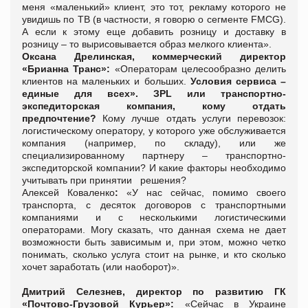
меня «маленький» клиент, это тот, рекламу которого не
увидишь по ТВ (в частности, я говорю о сегменте F
MCG
).
А если к этому еще добавить розницу и доставку в
розницу – то вырисовывается образ мелкого клиента».
Оксана Дрелинская,
коммерческий директор
«Брианна Транс»:
«О
ператорам целесообразно делить
клиентов на маленьких и больших.
Условия сервиса –
единые для всех
».
З
PL
или транспортно-
экспедиторская компания, кому отдать
предпочтение?
Кому лучше отдать услуги перевозок:
логистическому оператору, у которого уже обслуживается
компания (например, по складу), или же
специализированному партнеру – транспортно-
экспедиторской компании? И какие факторы необходимо
учитывать при принятии
решения?
Алексей Коваленко
:
«У нас сейчас, помимо своего
транспорта, с десяток договоров с транспортными
компаниями и с несколькими логистическими
операторами. Могу сказать, что данная схема не дает
возможности быть зависимым и, при этом, можно четко
понимать, сколько услуга стоит на рынке, и кто сколько
хочет заработать (или наоборот)».
Дмитрий Селезнев,
директор по развитию ГК
«Почтово-Грузовой Курьер»
:
«Сейчас в Украине