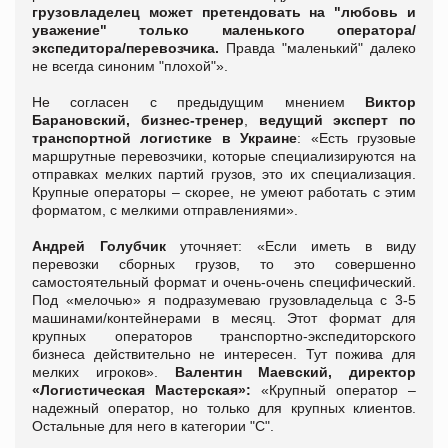
грузовладелец может претендовать на "любовь и
уважение" только маленького оператора/
экспедитора/перевозчика.
Правда "маленький" далеко
не всегда синоним "плохой"».
Не согласен с предыдущим мнением
Виктор
Барановский,
бизнес-тренер
,
ведущий эксперт по
транспортной логистике в Украине
: «
Есть грузовые
маршрутные перевозчики, которые специализируются на
отправках мелких партий грузов, это их специализация.
Крупные операторы – скорее, не умеют работать с этим
форматом, с мелкими отправлениями
».
Андрей Голубчик
уточняет: «
Если иметь в виду
перевозки сборных грузов, то это совершенно
самостоятельный формат и очень-очень специфический.
Под «мелочью» я подразумеваю грузовладельца с 3-5
машинами/контейнерами в месяц. Этот формат для
крупных операторов транспортно-экспедиторского
бизнеса действительно не интересен. Тут пожива для
мелких игроков
».
Валентин Маевский,
директор
«Логистическая Мастерская»:
«
К
рупный оператор –
надежный оператор, но только для крупных клиентов.
Остальные для него в категории "С".