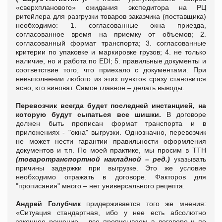
«сверхпланового» ожидания экспедитора на РЦ
ритейлера для разгрузки товаров заказчика (поставщика)
необходимо:
1. согласованные окна приезда,
согласованное время на приемку от объемов;
2.
согласованный формат транспорта;
3. согласованные
критерии по упаковке и маркировке грузов;
4. не только
наличие, но и работа по E
DI
;
5. правильные документы и
соответствие того, что приехало с документами.
При
невыполнении любого из этих пунктов сразу становится
ясно, кто виноват. Самое главное – делать выводы.
Перевозчик всегда будет последней инстанцией, на
которую будут сыпаться все шишки.
В договоре
должен быть прописан формат транспорта и в
приложениях - "окна" выгрузки. Однозначно, перевозчик
не может нести гарантии правильности оформления
документов и т.п. По моей практике, мы просим в ТТН
(товаротранспортной накладной – ред.)
указывать
причины задержки при выгрузке. Это же условие
необходимо отражать в договоре. Факторов для
"прописания" много – нет универсального рецепта.
Андрей Голубчик
придерживается того же мнения:
«
Ситуация стандартная, ибо у нее есть абсолютно
законное решение – все прописываем в договоре и по