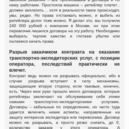
нему работаем. Простояла машина – ритейлер платит...
должен заплатить.... хотя в реальности такое происходит,
увы, редко. Но права отстаивать можно, и выбить из
ритейлера долги тоже можно. Я делал это, мы получили
240 000 рублей с компании в Москве, но при этом
перевозчик лишился договора на эту работу. Необходимо
выбирать: терпим хамство и глотаем убытки или
пытаемся качать права.
Разрыв заказчиком контракта на оказание
транспортно-экспедиторских услуг, с позиции
оператора, последствий практически не
влечет.
Контракт ведь можно не разрывать официально, ибо в
случае разрыва вступают в силу механизмы,
защищающие вторую сторону, если таковые, конечно,
есть. Через мои руки прошло много договоров, которые
ритейлеры заключают на обслуживание себя этими
самыми транспортно-экспедиторскими услугами.
Договоры – кабальные по определению, но часто туда
удается включить некие аспекты, направленные на
защиту интересов экспедитора или перевозчика. Договор
можно не разрывать, а просто резко снизить, до 0,
количество заказов у этого оператора. А