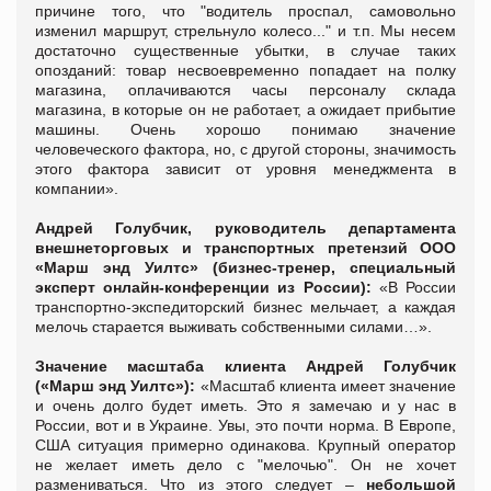
причине того, что "водитель проспал, самовольно
изменил маршрут, стрельнуло колесо..." и т.п. Мы несем
достаточно существенные убытки, в случае таких
опозданий: товар несвоевременно попадает на полку
магазина, оплачиваются часы персоналу склада
магазина, в которые он не работает, а ожидает прибытие
машины. Очень хорошо понимаю значение
человеческого фактора, но, с другой стороны, значимость
этого фактора зависит от уровня менеджмента в
компании».
Андрей Голубчик,
руководитель департамента
внешнеторговых и транспортных претензий ООО
«Марш энд Уилтс» (бизнес-тренер, специальный
эксперт онлайн-конференции из России):
«
В России
транспортно-экспедиторский бизнес мельчает, а каждая
мелочь старается выживать собственными силами…».
Значение масштаба клиента
Андрей Голубчик
(
«Марш энд Уилтс»):
«
Масштаб клиента имеет значение
и очень долго будет иметь. Это я замечаю и у нас в
России, вот и в Украине. Увы, это почти норма. В Европе,
США ситуация примерно одинакова. Крупный оператор
не желает иметь дело с "мелочью". Он не хочет
размениваться. Что из этого следует –
небольшой