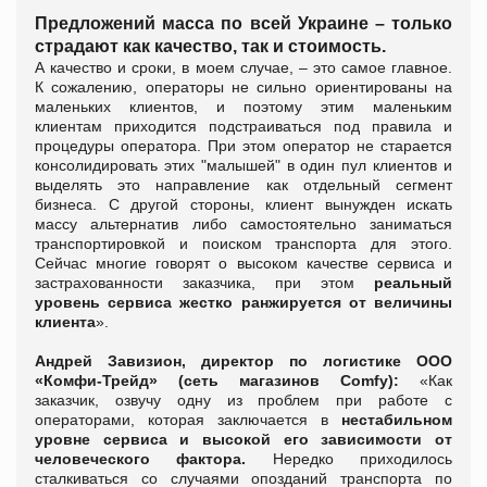
Предложений масса по всей Украине – только
страдают как качество, так и стоимость.
А качество и сроки, в моем случае, – это самое главное.
К сожалению, операторы не сильно ориентированы на
маленьких клиентов, и поэтому этим маленьким
клиентам приходится подстраиваться под правила и
процедуры оператора. При этом оператор не старается
консолидировать этих "малышей" в один пул клиентов и
выделять это направление как отдельный сегмент
бизнеса.
С другой стороны, клиент вынужден искать
массу альтернатив либо самостоятельно заниматься
транспортировкой и поиском транспорта для этого.
Сейчас многие говорят о высоком качестве сервиса и
застрахованности заказчика, при этом
реальный
уровень сервиса жестко ранжируется от величины
клиента
».
Андрей Завизион,
директор по логистике ООО
«Комфи-Трейд» (сеть магазинов Comfy):
«
Как
заказчик, озвучу одну из проблем при работе с
операторами, которая заключается в
нестабильном
уровне сервиса и высокой его зависимости от
человеческого фактора
.
Нередко приходилось
сталкиваться со случаями опозданий транспорта по