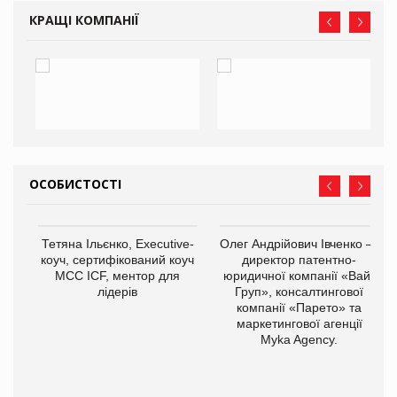
КРАЩІ КОМПАНІЇ
ОСОБИСТОСТІ
,
Тетяна Ільєнко, Executive-
Олег Андрійович Івченко —
ОВ
коуч, сертифікований коуч
директор патентно-
МСС ICF, ментор для
юридичної компанії «Вайз
лідерів
Груп», консалтингової
компанії «Парето» та
маркетингової агенції
Myka Agency.