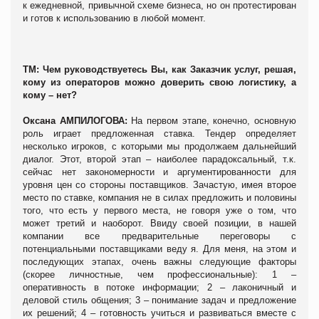
к ежедневной, привычной схеме бизнеса, но он протестирован
и готов к использованию в любой момент.
ТМ: Чем руководствуетесь Вы, как Заказчик услуг, решая,
кому из операторов можно доверить свою логистику, а
кому – нет?
Оксана АМПИЛОГОВА:
На первом этапе, конечно, основную
роль играет предложенная ставка. Тендер определяет
несколько игроков, с которыми мы продолжаем дальнейший
диалог. Этот, второй этап – наиболее парадоксальный, т.к.
сейчас нет закономерности и аргументированности для
уровня цен со стороны поставщиков. Зачастую, имея второе
место по ставке, компания не в силах предложить и половины
того, что есть у первого места, не говоря уже о том, что
может третий и наоборот. Ввиду своей позиции, в нашей
компании все предварительные переговоры с
потенциальными поставщиками веду я. Для меня, на этом и
последующих этапах, очень важны следующие факторы
(скорее личностные, чем профессиональные): 1 –
оперативность в потоке информации; 2 – лаконичный и
деловой стиль общения; 3 – понимание задач и предложение
их решений; 4 – готовность учиться и развиваться вместе с