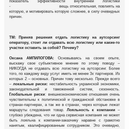
показатель эффективности внутренней логистики
- вещь относительная, повлиять на
которую, и мотивировать которую сложнее, в силу очевидных
причин.
ТМ: Приняв решения отдать логистику на аутсорсинг
оператору, стоит ли отдавать всю логистику или какие-то
участки оставить за собой? Почему?
Оксана АМПИЛОГОВА:
Основываясь на своем опыте,
выскажу свое субъективное мнение по этому поводу –
НИКОГДА не отдавать всю логистику на аутсорсинг. Более
того, по каждому виду услуг иметь не менее 3х партнеров. Из
которых 2 – основных. Причин тому несколько. Прежде всего
–
локальные риски:
нестабильность украинской экономики,
законодательной и таможенной систем, сезонность.
Глобальные риски
: внешнеэкономические отношения очень
чувствительны к политической и гражданской обстановке в
странах-партнерах, а так же в странах, через которые лежат
маршруты следования товар.
Лояльность к компании
–
глубоко убеждена, что ни одна сервисная компания не может
быть лояльна к компании-заказчику наравне с грамотно
нанятым, квалифицированным сотрудником. Это очевидно,