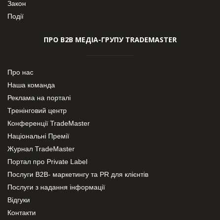
Закон
Події
ПРО В2В МЕДІА-ГРУПУ TRADEMASTER
Про нас
Наша команда
Реклама на порталі
Тренінговий центр
Конференції TradeMaster
Національні Премії
Журнал TradeMaster
Портал про Private Label
Послуги В2В- маркетингу та PR для клієнтів
Послуги з надання інформації
Відгуки
Контакти