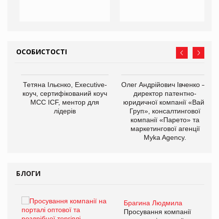
ОСОБИСТОСТІ
,
Тетяна Ільєнко, Executive-
Олег Андрійович Івченко —
ОВ
коуч, сертифікований коуч
директор патентно-
МСС ICF, ментор для
юридичної компанії «Вайз
лідерів
Груп», консалтингової
компанії «Парето» та
маркетингової агенції
Myka Agency.
БЛОГИ
Брагина Людмила
ї
Просування компанії