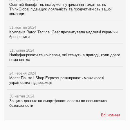
Освітній бенефіт як інструмент утримання талантів: як
ThinkGlobal підвищує лояльність та продуктивність вашої
команди
31 жовтня 2024
Компанія Rarog Tactical Gear презентувала надлегкі керамічні
бронеплити
31 липня 2024
Напівфабрикати та консерви, які стануть в пригоді, коли довго
нема світла
24 червня 2024
Meest Пошта і Shop-Express розширюють можливості
українських підприємців
30 квітня 2024
Защита данных на смартфонах: советы по повышению
безопасности
Всі новини