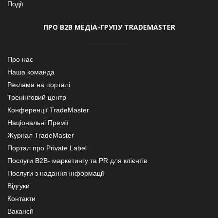
Події
ПРО В2В МЕДІА-ГРУПУ TRADEMASTER
Про нас
Наша команда
Реклама на порталі
Тренінговий центр
Конференції TradeMaster
Національні Премії
Журнал TradeMaster
Портал про Private Label
Послуги В2В- маркетингу та PR для клієнтів
Послуги з надання інформації
Відгуки
Контакти
Вакансії