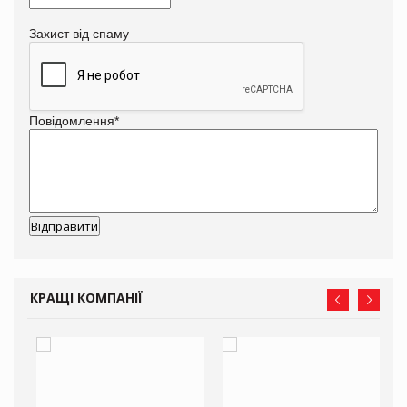
Захист від спаму
Повідомлення
*
КРАЩІ КОМПАНІЇ