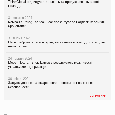
ThinkGlobal підвищує лояльність та продуктивність вашої
команди
31 жовтня 2024
Компанія Rarog Tactical Gear презентувала надлегкі керамічні
бронеплити
31 липня 2024
Напівфабрикати та консерви, які стануть в пригоді, коли довго
нема світла
24 червня 2024
Meest Пошта і Shop-Express розширюють можливості
українських підприємців
30 квітня 2024
Защита данных на смартфонах: советы по повышению
безопасности
Всі новини