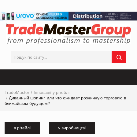
TradeMaster
Інновації у рітейлі
Диванный шопинг, или что ожидает розничную торговлю в
ближайшем будущем?
в рітейлі
у виробництві