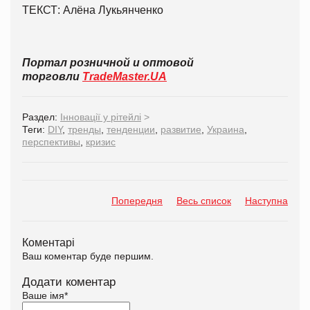
ТЕКСТ: Алёна Лукьянченко
Портал розничной и оптовой
торговли
TradeMaster.UA
Раздел:
Інновації у рітейлі
>
Теги:
DIY
,
тренды
,
тенденции
,
развитие
,
Украина
,
перспективы
,
кризис
Попередня
Весь список
Наступна
Коментарі
Ваш коментар буде першим.
Додати коментар
Ваше імя
*