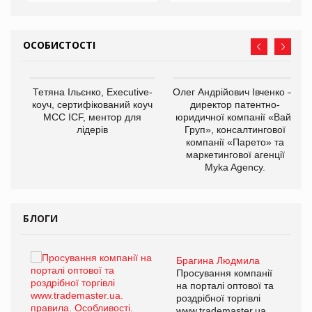
ОСОБИСТОСТІ
,
Тетяна Ільєнко, Executive-
Олег Андрійович Івченко —
ОВ
коуч, сертифікований коуч
директор патентно-
МСС ICF, ментор для
юридичної компанії «Вайз
лідерів
Груп», консалтингової
компанії «Парето» та
маркетингової агенції
Myka Agency.
БЛОГИ
Брагина Людмила
ї
Просування компанії
а
на порталі оптової та
роздрібної торгівлі
www.trademaster.ua.