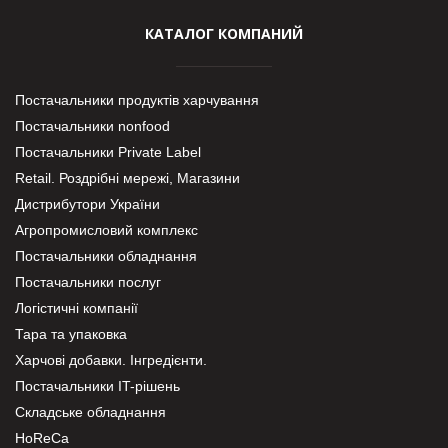
КАТАЛОГ КОМПАНИЙ
Постачальники продуктів харчування
Постачальники nonfood
Постачальники Private Label
Retail. Роздрібні мережі, Магазини
Дистрибутори України
Агропромисловий комплекс
Постачальники обладнання
Постачальники послуг
Логістичні компанії
Тара та упаковка
Харчові добавки. Інгредієнти.
Постачальники IT-рішень
Складське обладнання
HoReCa