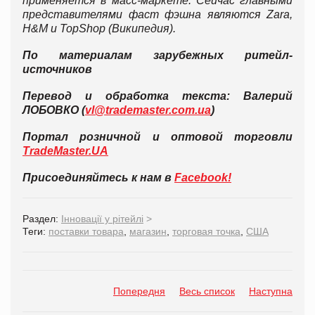
применяется в масс-маркете. Сейчас главными
представителями фаст фэшна являются Zara,
H&M и TopShop (Википедия).
По материалам зарубежных ритейл-
источников
Перевод и обработка текста: Валерий
ЛОБОВКО (
vl@trademaster.com.ua
)
Портал розничной и оптовой торговли
TradeMaster.UA
Присоединяйтесь к нам в
Facebook!
Раздел:
Інновації у рітейлі
>
Теги:
поставки товара
,
магазин
,
торговая точка
,
США
Попередня
Весь список
Наступна