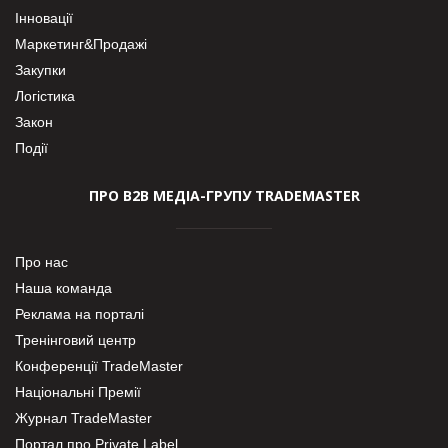
Інновації
Маркетинг&Продажі
Закупки
Логістика
Закон
Події
ПРО В2В МЕДІА-ГРУПУ TRADEMASTER
Про нас
Наша команда
Реклама на порталі
Тренінговий центр
Конференції TradeMaster
Національні Премії
Журнал TradeMaster
Портал про Private Label