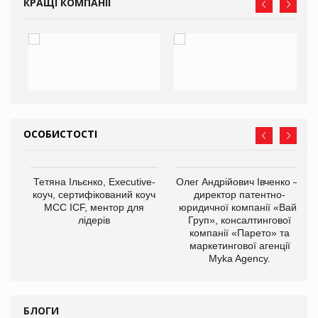
КРАЩІ КОМПАНІЇ
ОСОБИСТОСТІ
,
Тетяна Ільєнко, Executive-
Олег Андрійович Івченко —
ОВ
коуч, сертифікований коуч
директор патентно-
МСС ICF, ментор для
юридичної компанії «Вайз
лідерів
Груп», консалтингової
компанії «Парето» та
маркетингової агенції
Myka Agency.
БЛОГИ