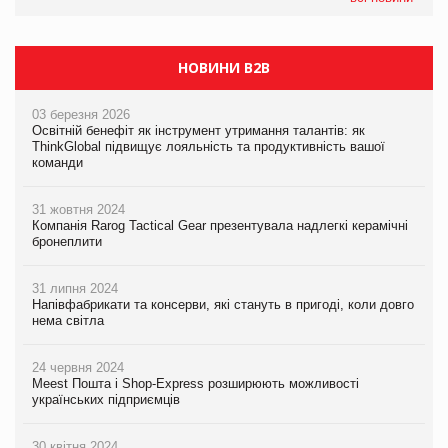
НОВИНИ B2B
03 березня 2026
Освітній бенефіт як інструмент утримання талантів: як
ThinkGlobal підвищує лояльність та продуктивність вашої
команди
31 жовтня 2024
Компанія Rarog Tactical Gear презентувала надлегкі керамічні
бронеплити
31 липня 2024
Напівфабрикати та консерви, які стануть в пригоді, коли довго
нема світла
24 червня 2024
Meest Пошта і Shop-Express розширюють можливості
українських підприємців
30 квітня 2024