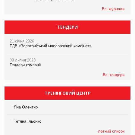
Всі журнали
ТЕНДЕРИ
21 січня 2026
ТДВ «Золотоніський маслоробний комбінат»
03 липня 2023
Тендери компанії
Всі тендери
ТРЕНІНГОВИЙ ЦЕНТР
Яна Олентир
Тетяна Ільєнко
повний список