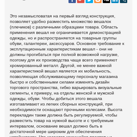
Это незамысловатая на первый взгляд конструкция,
позволяет удобно разместить множество вешалок
(плечиков) с различными образцами товара. Область
применения вешал не ограничивается демонстрацией
одежды, но и распространяется на товарные группы
обуви, галантереи, аксессуаров. Основное требование к
эксплутационным характеристикам вешал - они не
должны прогибаться при полной возможной нагрузке,
поэтому для их производства чаще всего применяют
хромированный металл. Другой, не менее важной
характеристикой вешал является их мобильность,
позволяющая обслуживающему персоналу магазина
быстро и собственными силами изменять дизайн
торгового пространства, гибко варьировать визуальные
сегменты, к примеру, на отделы женской и мужской
одежды, обуви. Чтобы добиться этого вешала
изготавливают из легких сборных конструкций, при
необходимости оснащают прочными колесами. Высота
перекладин также должна быть регулируемой, чтобы
разместить товар на нужной высоте и с требуемым
интервалом, основание вешал должно быть в
достаточной мере широким для обеспечения
устойчивости. Что касается кажущейся простоты и