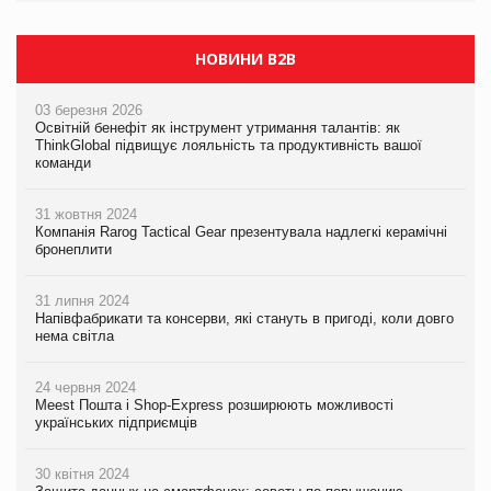
НОВИНИ B2B
03 березня 2026
Освітній бенефіт як інструмент утримання талантів: як
ThinkGlobal підвищує лояльність та продуктивність вашої
команди
31 жовтня 2024
Компанія Rarog Tactical Gear презентувала надлегкі керамічні
бронеплити
31 липня 2024
Напівфабрикати та консерви, які стануть в пригоді, коли довго
нема світла
24 червня 2024
Meest Пошта і Shop-Express розширюють можливості
українських підприємців
30 квітня 2024