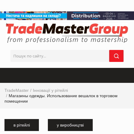
TradeMaster
Інновації у рітейлі
Магазины одежды. Использование вешалок в торговом
помещении
в рітейлі
у виробництві