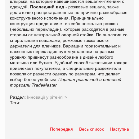
штырьки, на которые навешиваются вешалки-плечики с
одеждой.
Последний вид
- рожковые вешала, также
достаточно распространенные по причине разнообразия
конструктивного исполнения. Принципиально
конструкция представляет из себя несколько рожков
(небольших перекладин), которые расходятся в разные
стороны от центральной опорной стойки. По аналогии со
спиральными вешалами, рожковые также имеют
держатели для плечиков. Вариации горизонтальных и
наклонных перекладин путем установки на разных
уровнях привнесут разнообразие в дизайн любого
магазина или бутика. Удобный способ экспозиции товара
привлекает покупателей, а специальные разделители
позволяют разнести одежду по размерам, что делает
выбор более удобным.
Портал розничной и оптовой
торговли TradeMaster
Раздел:
Інновації у рітейлі
>
Теги:
Попередня
Весь список
Наступна