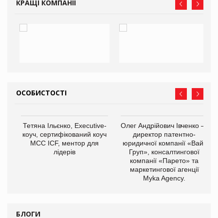
КРАЩІ КОМПАНІЇ
ОСОБИСТОСТІ
,
Тетяна Ільєнко, Executive-
Олег Андрійович Івченко —
ОВ
коуч, сертифікований коуч
директор патентно-
МСС ICF, ментор для
юридичної компанії «Вайз
лідерів
Груп», консалтингової
компанії «Парето» та
маркетингової агенції
Myka Agency.
БЛОГИ