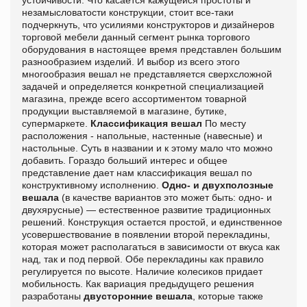
незамысловатости конструкции, стоит все-таки
подчеркнуть, что усилиями конструкторов и дизайнеров
торговой мебели данный сегмент рынка торгового
оборудования в настоящее время представлен большим
разнообразием изделий. И выбор из всего этого
многообразия вешал не представляется сверхсложной
задачей и определяется конкретной специализацией
магазина, прежде всего ассортиментом товарной
продукции выставляемой в магазине, бутике,
супермаркете.
Классификация вешал
По месту
расположения - напольные, настенные (навесные) и
настольные. Суть в названии и к этому мало что можно
добавить. Гораздо больший интерес и общее
представление дает нам классификация вешал по
конструктивному исполнению.
Одно- и двухполозные
вешала
(в качестве вариантов это может быть: одно- и
двухярусные) — естественное развитие традиционных
решений. Конструкция остается простой, и единственное
усовершествование в появлении второй перекладины,
которая может располагаться в зависимости от вкуса как
над, так и под первой. Обе перекладины как правило
регулируется по высоте. Наличие колесиков придает
мобильность. Как вариация предыдущего решения
разработаны
двусторонние вешала
, которые также