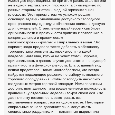
имеют две перекладины, но при этом располагаются они
не в одной вертикальной плоскости, а симметрично по
разные стороны от стоек - в одной горизонтальной
плоскости. Этот прием с тем же успехом решают
основную задачу - увеличение доступного свободного
пространства под одежду и облегчения поиска и доступа
для покупателей. Стремление дизайнеров к симбиозу
оригинальности и практичности привело к появлению в
концептуальном и практическом
магазиностроениикруглых и
спиральных вешал
. Это
вариант, когда предполагается добавить в обстановку
торгового зала элемент эксклюзивности - а какой
владелец магазина, бутика не хочет этого? Впрочем,
оригинальность в данном случае достигается не в ущерб
практичности и функциональности. Благо, данный вид
вешал представлен таким многообразием, что всегда
найдется подходящее решение по выбору компактного
торгового оборудования, чтобы освободить несколько
квадратных метров торговой площади. Немаловажным
достоинством данного типа вешал является возможность
вращения (у отдельных моделей) вокруг своей оси. Это
дает клиенту возможность осмотривать все
выставленные товары, стоя на одном месте. Некоторые
спиральные вешала дополнительно могут иметь
специальные разделители — напаянные шарики или