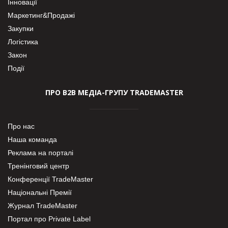
Інновації
Маркетинг&Продажі
Закупки
Логістика
Закон
Події
ПРО В2В МЕДІА-ГРУПУ TRADEMASTER
Про нас
Наша команда
Реклама на порталі
Тренінговий центр
Конференції TradeMaster
Національні Премії
Журнал TradeMaster
Портал про Private Label