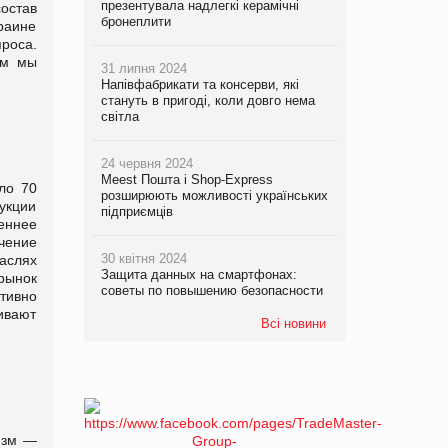
презентувала надлегкі керамічні
остав
бронеплити
раине
проса.
ем мы
31 липня 2024
Напівфабрикати та консерви, які
стануть в пригоді, коли довго нема
світла
24 червня 2024
Meest Пошта і Shop-Express
ло 70
розширюють можливості українських
укции
підприємців
реннее
ечение
30 квітня 2024
аслях
Защита данных на смартфонах:
рынок
советы по повышению безопасности
ктивно
ивают
Всі новини
изм —