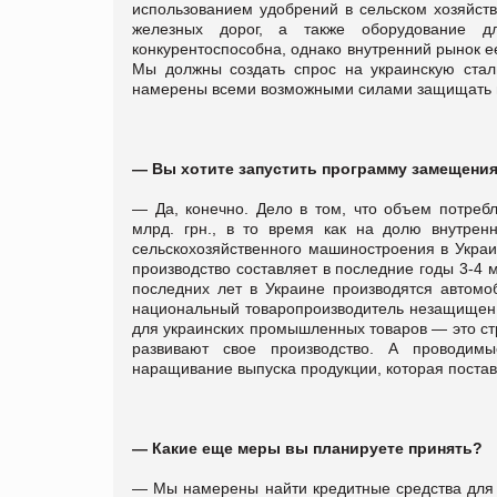
использованием удобрений в сельском хозяйств
железных дорог, а также оборудование дл
конкурентоспособна, однако внутренний рынок ее
Мы должны создать спрос на украинскую ста
намерены всеми возможными силами защищать в
— Вы хотите запустить программу замещени
— Да, конечно. Дело в том, что объем потреб
млрд. грн., в то время как на долю внутрен
сельскохозяйственного машиностроения в Украин
производство составляет в последние годы 3-4 м
последних лет в Украине производятся автомоб
национальный товаропроизводитель незащищен, 
для украинских промышленных товаров — это стр
развивают свое производство. А проводимы
наращивание выпуска продукции, которая поста
— Какие еще меры вы планируете принять?
— Мы намерены найти кредитные средства для