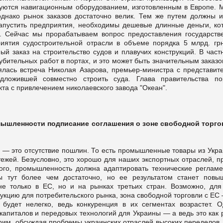
туются навигационным оборудованием, изготовленным в Европе. 
однако рынок заказов достаточно велик. Тем же путем должны и
запустить предприятия, необходимы дешевые длинные деньги, ко
и. Сейчас мы прорабатываем вопрос предоставления государств
риятия судостроительной отрасли в объеме порядка 5 млрд. гр
ый заказ на строительство судов и плавучих конструкций. В част
бительных работ в портах, и это может быть значительным заказ
оялась встреча Николая Азарова, премьер-министра с представит
дложившей совместно строить суда. Глава правительства по
кта с привлечением николаевского завода "Океан".
мышленности подписание соглашения о зоне свободной торго
 — это отсутствие пошлин. То есть промышленные товары из Укра
тежей. Безусловно, это хорошо для наших экспортных отраслей, п
того, промышленность должна адаптировать технические регламе
 тут более чем достаточно, но ее результатом станет повы
 не только в ЕС, но и на рынках третьих стран. Возможно, для
укцию для потребительского рынка, зона свободной торговли с ЕС
будет нелегко, ведь конкуренция в их сегментах возрастет. О
апиталов и передовых технологий для Украины — а ведь это как 
рим, обсуждая проблемы украинских отраслей высоких переделов.