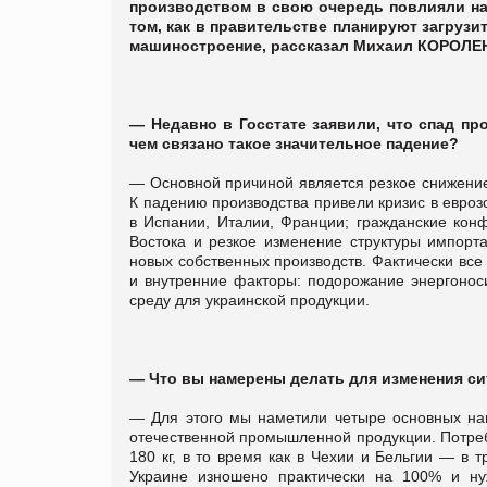
производством в свою очередь повлияли на
том, как в правительстве планируют загру
машиностроение, рассказал Михаил КОРОЛЕ
— Недавно в Госстате заявили, что спад пр
чем связано такое значительное падение?
— Основной причиной является резкое снижение 
К падению производства привели кризис в евроз
в Испании, Италии, Франции; гражданские конф
Востока и резкое изменение структуры импорта
новых собственных производств. Фактически все
и внутренние факторы: подорожание энергонос
среду для украинской продукции.
— Что вы намерены делать для изменения с
— Для этого мы наметили четыре основных на
отечественной промышленной продукции. Потреб
180 кг, в то время как в Чехии и Бельгии — в 
Украине изношено практически на 100% и ну