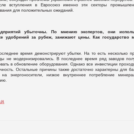
осле вступления в Евросоюз именно эти секторы промышлен
нования для положительных ожиданий.
дприятий убыточны. По мнению экспертов, они испол
е удобрений за рубеж, занижают цены. Как государство 
оследнее время демонстрируют убытки. На то есть несколько пр
оды не модернизировались. В последнее время ряд заводов пол
овать в обновление оборудования. Однако все инвестиции проходя
точность. Остальные причины также достаточно характерны для ба
а энергоносители, низкое внутреннее потребление минера
цию.
.UA