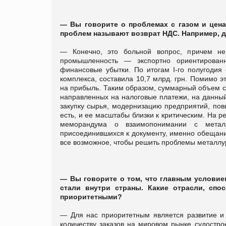
— Вы говорите о проблемах с газом и цена
проблем называют возврат НДС. Например, дол
— Конечно, это больной вопрос, причем не
промышленность — экспортно ориентированн
финансовые убытки. По итогам I-го полугодия
комплекса, составила 10,7 млрд. грн. Помимо э
на прибыль. Таким образом, суммарный объем с
направленных на налоговые платежи, на данный
закупку сырья, модернизацию предприятий, пов
есть, и ее масштабы близки к критическим. На
меморандума о взаимопонимании с металл
присоединившихся к документу, именно обещани
все возможное, чтобы решить проблемы металлур
— Вы говорите о том, что главным условие
стали внутри страны. Какие отрасли, спо
приоритетными?
— Для нас приоритетным является развитие и
количеству заказов на мировом рынке судостро