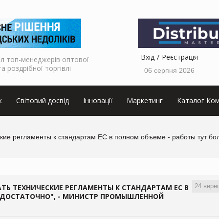
Вхід
Реєстрація
л топ-менеджерів оптової
та роздрібної торгівлі
06 серпня 2026
к
Світовий досвід
Інновації
Маркетинг
Каталог Ком
ие регламенты к стандартам ЕС в полном объеме - работы тут бо
24 вере
Ь ТЕХНИЧЕСКИЕ РЕГЛАМЕНТЫ К СТАНДАРТАМ ЕС В
М ДОСТАТОЧНО", - МИНИСТР ПРОМЫШЛЕННОЙ