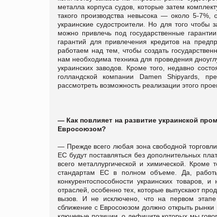
металла корпуса судов, которые затем комплек
такого производства невысока — около 5-7%, 
украинские судостроители. Но для того чтобы 
можно привлечь под государственные гаранти
гарантий для привлечения кредитов на предп
работаем над тем, чтобы создать государственн
нам необходима техника для проведения дноуглу
украинских заводов. Кроме того, недавно сост
голландской компании Damen Shipyards, пре
рассмотреть возможность реализации этого прое
— Как повлияет на развитие украинской про
Евросоюзом?
— Прежде всего любая зона свободной торговли
ЕС будут поставляться без дополнительных пла
всего металлургической и химической. Кроме 
стандартам ЕС в полном объеме. Да, работы
конкурентоспособности украинских товаров, и
отраслей, особенно тех, которые выпускают прод
вызов. И не исключено, что на первом этапе 
сближение с Евросоюзом должно открыть рынки к
ключевые позиции, о дефиците которых мы гово