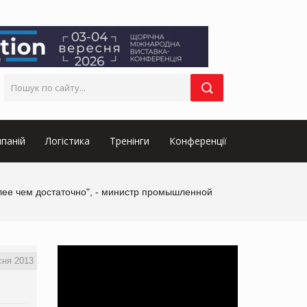
паній
Логістика
Тренінги
Конференції
лее чем достаточно", - министр промышленной
сня 2013