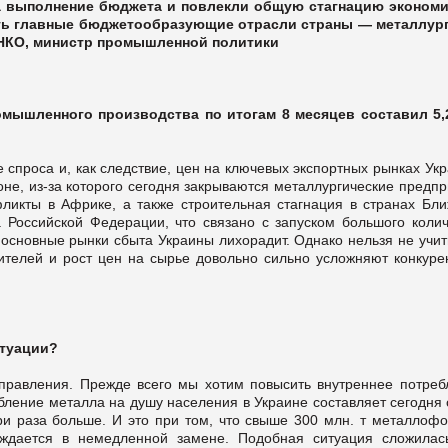
 выполнение бюджета и повлекли общую стагнацию экономи
зить главные бюджетообразующие отрасли страны — металлур
НКО, министр промышленной политики
омышленного производства по итогам 8 месяцев составил 5,
спроса и, как следствие, цен на ключевых экспортных рынках Ук
оне, из-за которого сегодня закрываются металлургические предп
ликты в Африке, а также строительная стагнация в странах Бли
 Российской Федерации, что связано с запуском большого колич
 основные рынки сбыта Украины лихорадит. Однако нельзя не учи
ителей и рост цен на сырье довольно сильно усложняют конкуре
итуации?
правления. Прежде всего мы хотим повысить внутреннее потреб
ление металла на душу населения в Украине составляет сегодня 
три раза больше. И это при том, что свыше 300 млн. т металлоф
ждается в немедленной замене. Подобная ситуация сложилас