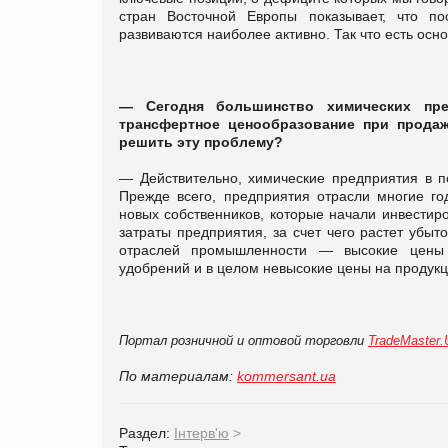
стран Восточной Европы показывает, что п
развиваются наиболее активно. Так что есть ос
— Сегодня большинство химических пре
трансфертное ценообразование при продаж
решить эту проблему?
— Действительно, химические предприятия в п
Прежде всего, предприятия отрасли многие г
новых собственников, которые начали инвестир
затраты предприятия, за счет чего растет убы
отраслей промышленности — высокие цены н
удобрений и в целом невысокие цены на продук
Портал розничной и оптовой торговли
TradeMaster
По материалам:
kommersant.ua
Раздел:
Інтерв'ю
>