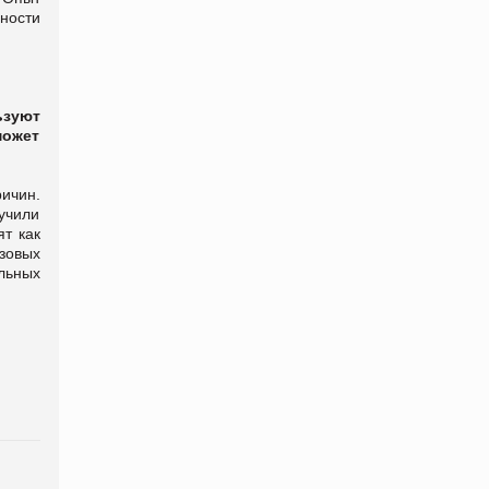
ности
ьзуют
может
ичин.
учили
т как
зовых
льных