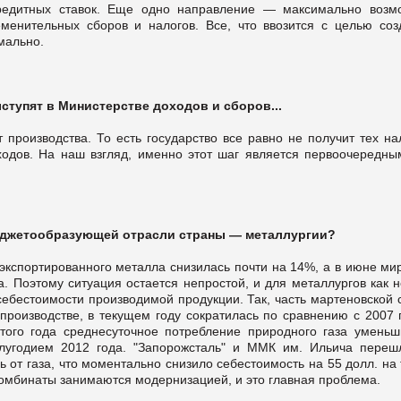
кредитных ставок. Еще одно направление — максимально возм
менительных сборов и налогов. Все, что ввозится с целью соз
имально.
ступят в Министерстве доходов и сборов...
 производства. То есть государство все равно не получит тех на
одов. На наш взгляд, именно этот шаг является первоочередны
бюджетообразующей отрасли страны — металлургии?
кспортированного металла снизилась почти на 14%, а в июне ми
. Поэтому ситуация остается непростой, и для металлургов как н
ебестоимости производимой продукции. Так, часть мартеновской 
роизводстве, в текущем году сократилась по сравнению с 2007 
того года среднесуточное потребление природного газа уменьш
полугодием 2012 года. "Запорожсталь" и ММК им. Ильича переш
 от газа, что моментально снизило себестоимость на 55 долл. на
ткомбинаты занимаются модернизацией, и это главная проблема.