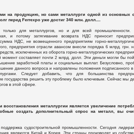
ми на продукцию, но сами металлурги одной из основных 
г перед Ferrexpo уже достиг 340 млн. долл....
 только для металлургов, но и для всей промышленности.
ая, и потому затягивание возврата НДС приносит предпри
 сумма НДС, не возмещенного предприятиям горно-металлургиче
того, предприятия отрасли авансом внесли порядка 6 млрд. грн. 
редств, исключенных из оборота горно-металлургических предприя
 момент составляет почти 2 млрд. долл. Эти деньги могли бы пой
ышение заработной платы и социальных выплат. Безусловно, про
 решение данного вопроса и направлены положения подписанного в
ургами. Следует добавить, что для большинства предпри
е государства решить эту проблему было ключевым. Сейчас мы д
гов в этой сфере.
м восстановления металлургии является увеличение потреб
собные создать дополнительный спрос на металл, вы счи
 поддержка судостроительной промышленности. Сегодня лидера
ения являются Китай и Корея. Эти страны производят из собстве