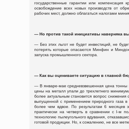
государственные гарантии или компенсация 
освобождение всех новых производств от обре
рабочих мест, должно облагаться налогами мин
— Но против такой инициативы наверняка вы
— Без этих льгот не будет инвестиций, не будет
потерять которые опасаются Минфин и Миндох
запуска промышленного сектора.
— Как вы оцениваете ситуацию в главной 
— В январе-мае средневзвешенная цена тонны э
цены на металл упали до трехлетнего минимума
более актуальным становится вопрос снижения с
выпущенной с применением природного газа в п
более чем вдвое. По результатам 6 месяцев э
практически на четверть в сравнении с І-м 
технологию пылеугольного вдувания, отказавшись
готовой продукции. Но, к сожалению, не все ме