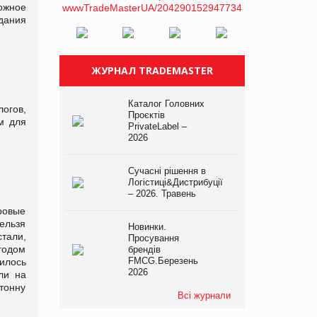
ожное
дания
ЖУРНАЛ TRADEMASTER
Каталог Головних
логов,
Проєктів
м для
PrivateLabel –
2026
Сучасні рішення в
Логістиці&Дистрибуції
– 2026. Травень
ровые
ельзя
Новинки.
стали,
Просування
годом
брендів
FMCG.Березень
илось
2026
ли на
 тонну
Всі журнали