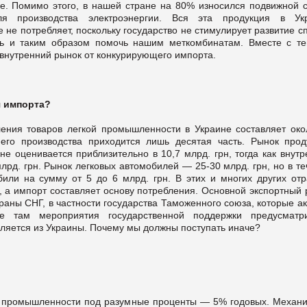
е. Помимо этого, в нашей стране на 80% износился подвижной с
я производства электроэнергии. Вся эта продукция в Ук
 не потребляет, поскольку государство не стимулирует развитие с
ль и таким образом помочь нашим меткомбинатам. Вместе с т
нутренний рынок от конкурирующего импорта.
я импорта?
ления товаров легкой промышленности в Украине составляет око
него производства приходится лишь десятая часть. Рынок прод
е оценивается приблизительно в 10,7 млрд. грн, тогда как внут
лрд. грн. Рынок легковых автомобилей — 25-30 млрд. грн, но в т
или на сумму от 5 до 6 млрд. грн. В этих и многих других отр
а импорт составляет основу потребления. Основной экспортный 
аны СНГ, в частности государства Таможенного союза, которые а
е там мероприятия государственной поддержки предусматр
вляется из Украины. Почему мы должны поступать иначе?
 промышленности под разумные проценты — 5% годовых. Механ