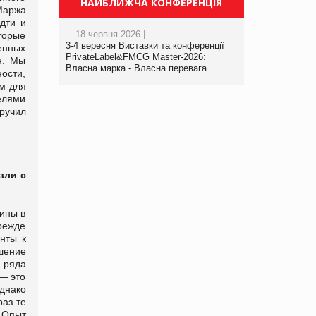
НАЙБЛИЖЧА КОНФЕРЕНЦІЯ
Маржа
дти и
18 червня 2026 |
торые
3-4 вересня Виставки та конференції
енных
PrivateLabel&FMCG Master-2026:
н. Мы
Власна марка - Власна перевага
ности,
ом для
елями
ручил
вли с
ины в
режде
нты к
шение
 ряда
 — это
днако
раз те
 Опыт