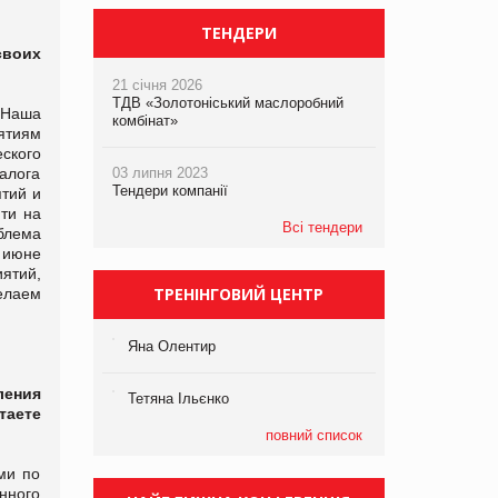
ТЕНДЕРИ
своих
21 січня 2026
ТДВ «Золотоніський маслоробний
 Наша
комбінат»
ятиям
ского
налога
03 липня 2023
Тендери компанії
тий и
ти на
Всі тендери
блема
 июне
ятий,
ТРЕНІНГОВИЙ ЦЕНТР
елаем
Яна Олентир
ления
Тетяна Ільєнко
таете
повний список
ми по
нного