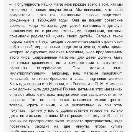
– «Популярность наших магазинов прежде всего в том, как мы
относимся к нашим покупателям. Мы понимаем, что наши
покупатели – это так называемые «новые родители»,
рожденные в 1980–1990 годы. Они не помнят советские
времена, когда магазины для детей напоминали детскую
поликлинику со строгими тетеньками-продавцами, которые
призывали родителей «унять своих детей». Сегодня такой
подход канул в Лету. Каждая современная семья строит свой
собственный мир, и новым родителям нужно, чтобы среда,
которая их окружает, включая магазины, была продолжением
этого мира. Современные магазины для детей должны быть
не только красивыми, но и комфортными с интуитивно
понятным интерфейсом. Они должны быть
мультикультурными. Например, наш магазин Imaginarium
испанский, но это не бросается в глаза. Imaginarium должен
быть одинаковым и в Испании, и в России, и в США. А именно
– он должен быть для детей! Причем детьми в этих магазинах
считают абсолютно всех покупателей вне зависимости от их
возраста. Так, во всех наших магазинах можно трогать
товары, играть с ними, и не обязательно их при этом
покупать. Причем у нас с удовольствием играют не только
дети, но и их мамы и папы. Мы стремимся к тому, чтобы наше
розничное пространство было не просто пространством, куда
посетитель заходит на две минуты, чтобы купить
необходимую вещь, а пространством, куда приходят хорошо