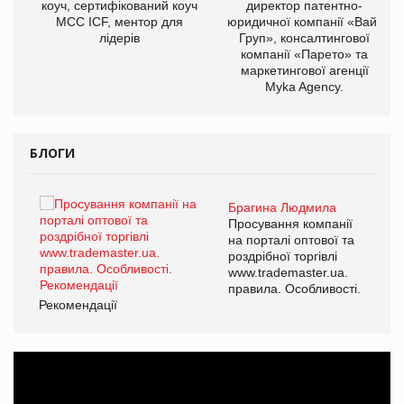
ОВ
коуч, сертифікований коуч
директор патентно-
МСС ICF, ментор для
юридичної компанії «Вайз
лідерів
Груп», консалтингової
компанії «Парето» та
маркетингової агенції
Myka Agency.
БЛОГИ
Брагина Людмила
ї
Просування компанії
а
на порталі оптової та
роздрібної торгівлі
www.trademaster.ua.
і.
правила. Особливості.
Рекомендації
Ре