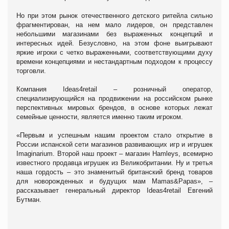
Но при этом рынок отечественного детского ритейла сильно
фрагментирован, на нем мало лидеров, он представлен
небольшими магазинами без выраженных концепций и
интересных идей. Безусловно, на этом фоне выигрывают
яркие игроки с четко выраженными, соответствующими духу
времени концепциями и нестандартным подходом к процессу
торговли.
Компания Ideas4retail – розничный оператор,
специализирующийся на продвижении на российском рынке
перспективных мировых брендов, в основе которых лежат
семейные ценности, является именно таким игроком.
«Первым и успешным нашим проектом стало открытие в
России испанской сети магазинов развивающих игр и игрушек
Imaginarium. Второй наш проект – магазин Hamleys, всемирно
известного продавца игрушек из Великобритании. Ну и третья
наша гордость – это знаменитый британский бренд товаров
для новорожденных и будущих мам Mamas&Papas», –
рассказывает генеральный директор Ideas4retail Евгений
Бутман.