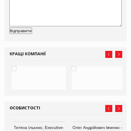
КРАЩІ КОМПАНІЇ
ОСОБИСТОСТІ
,
Тетяна Ільєнко, Executive-
Олег Андрійович Івченко —