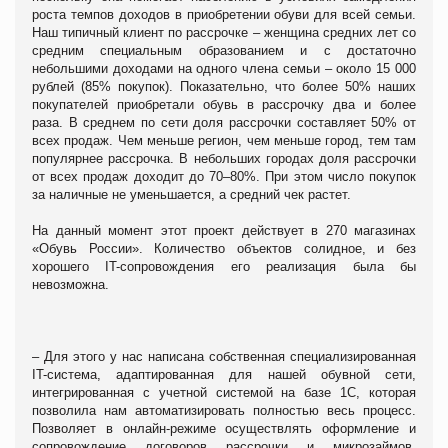
роста темпов доходов в приобретении обуви для всей семьи.
Наш типичный клиент по рассрочке – женщина средних лет со
средним специальным образованием и с достаточно
небольшими доходами на одного члена семьи – около 15 000
рублей (85% покупок). Показательно, что более 50% наших
покупателей приобретали обувь в рассрочку два и более
раза. В среднем по сети доля рассрочки составляет 50% от
всех продаж. Чем меньше регион, чем меньше город, тем там
популярнее рассрочка. В небольших городах доля рассрочки
от всех продаж доходит до 70–80%. При этом число покупок
за наличные не уменьшается, а средний чек растет.
На данный момент этот проект действует в 270 магазинах
«Обувь России». Количество объектов солидное, и без
хорошего IT-сопровождения его реализация была бы
невозможна.
– Для этого у нас написана собственная специализированная
IT-система, адаптированная для нашей обувной сети,
интегрированная с учетной системой на базе 1С, которая
позволила нам автоматизировать полностью весь процесс.
Позволяет в онлайн-режиме осуществлять оформление и
сопровождение договоров рассрочки и микрозаймов,