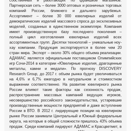
собственных и работающих по франшизе магазинов.
Партнерская сеть – более 3000 оптовых и розничных торговых
компаний России, ближнего и дальнего зарубежья.
Ассортимент – более 30 000 ювелирных изделий от
демократических изделий массового спроса до эксклюзивных
моделей, созданных в единственном экземпляре. Компания
имеет производственную базу последнего поколения –
полный цикл изготовления ювелирных изделий всех
ассортиментных групп. Десятки технологий – уникальные ноу-
хау компании. Продукция экспортируется в более чем 20
стран мира. Экспорт – около 30% общего объема реализации.
АДАМАС является официальным поставщиком Олимпийских
игр Сочи-2014 в категории «Ювелирные изделия, драгоценные
металлы, камни и медали». По прогнозу DISCOVERY
Research Group, до 2017 г. объем рынка будет увеличиваться
на 4,6% и 6,7% ежегодно в натуральном и стоимостном
выражении соответственно. На развитие ювелирного рынка
России влияют такие факторы как сезонность продаж,
распространение массовых кампаний ведущих игроков,
несовершенство российского законодательства, устаревшие
производственные мощности предприятий и даже вступление
России в ВТО. В 2012 г. лидирующие позиции на ювелирном
рынке России занимали Центральный и Южный федеральные
округа, на которые в общей сложности пришлось 43% объема
продаж. Среди компаний лидируют АДАМАС и Красцветмет, в