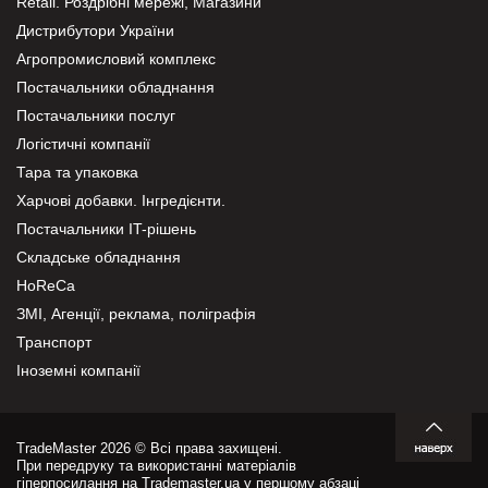
Retail. Роздрібні мережі, Магазини
Дистрибутори України
Агропромисловий комплекс
Постачальники обладнання
Постачальники послуг
Логістичні компанії
Тара та упаковка
Харчові добавки. Інгредієнти.
Постачальники IT-рішень
Складське обладнання
HoReCa
ЗМІ, Агенції, реклама, поліграфія
Транспорт
Іноземні компанії
TradeMaster 2026 © Всі права захищені.
При передруку та використанні матеріалів
гіперпосилання на Trademaster.ua у першому абзаці