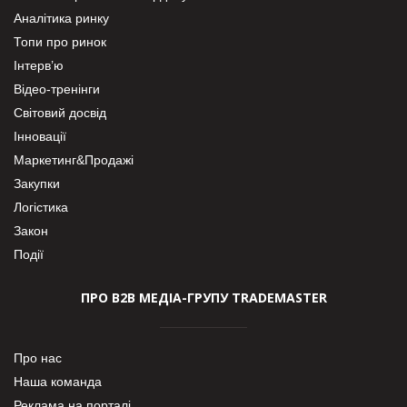
Аналітика ринку
Топи про ринок
Інтерв’ю
Відео-тренінги
Світовий досвід
Інновації
Маркетинг&Продажі
Закупки
Логістика
Закон
Події
ПРО В2В МЕДІА-ГРУПУ TRADEMASTER
Про нас
Наша команда
Реклама на порталі