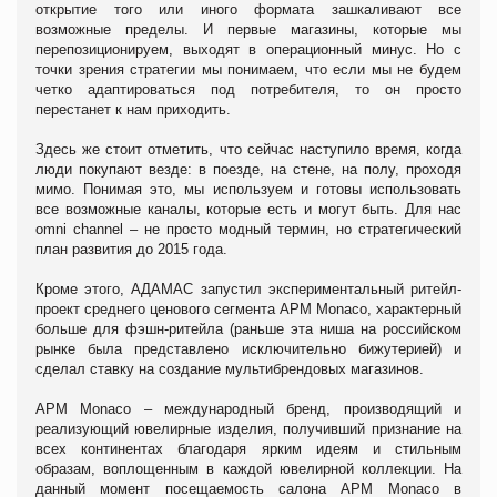
открытие того или иного формата зашкаливают все
возможные пределы. И первые магазины, которые мы
перепозиционируем, выходят в операционный минус. Но с
точки зрения стратегии мы понимаем, что если мы не будем
четко адаптироваться под потребителя, то он просто
перестанет к нам приходить.
Здесь же стоит отметить, что сейчас наступило время, когда
люди покупают везде: в поезде, на стене, на полу, проходя
мимо. Понимая это, мы используем и готовы использовать
все возможные каналы, которые есть и могут быть. Для нас
оmni сhannel – не просто модный термин, но стратегический
план развития до 2015 года.
Кроме этого, АДАМАС запустил экспериментальный ритейл-
проект среднего ценового сегмента АРМ Monaco, характерный
больше для фэшн-ритейла (раньше эта ниша на российском
рынке была представлено исключительно бижутерией) и
сделал ставку на создание мультибрендовых магазинов.
АРМ Monaco – международный бренд, производящий и
реализующий ювелирные изделия, получивший признание на
всех континентах благодаря ярким идеям и стильным
образам, воплощенным в каждой ювелирной коллекции. На
данный момент посещаемость салона АРМ Monaco в