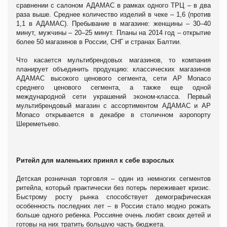
сравнении с салоном АДАМАС в рамках одного ТРЦ – в два
раза выше. Среднее количество изделий в чеке – 1,6 (против
1,1 в АДАМАС). Пребывание в магазине: женщины – 30–40
минут, мужчины – 20–25 минут. Планы на 2014 год – открытие
более 50 магазинов в России, СНГ и странах Балтии.
Что касается мультибрендовых магазинов, то компания
планирует объединить продукцию: классических магазинов
АДАМАС высокого ценового сегмента, сети AP Monaco
среднего ценового сегмента, а также еще одной
международной сети украшений эконом-класса. Первый
мультибрендовый магазин с ассортиментом АДАМАС и AP
Monaco открывается в декабре в столичном аэропорту
Шереметьево.
Ритейл для маленьких принял к себе взрослых
Детская розничная торговля – один из немногих сегментов
ритейла, который практически без потерь переживает кризис.
Быстрому росту рынка способствует демографическая
особенность последних лет – в России стало модно рожать
больше одного ребенка. Россияне очень любят своих детей и
готовы на них тратить большую часть бюджета.