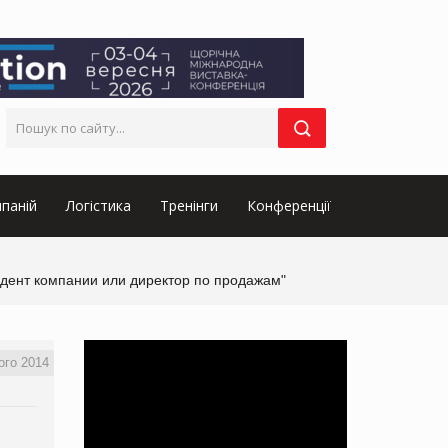
паній
Логістика
Тренінги
Конференції
идент компании или директор по продажам"
ого 2014