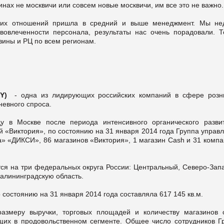
инах не москвичи или совсем новые москвичи, им все это не важно.
бочих отношений пришла в средний и выше менеджмент. Мы не
вовлеченности персонала, результаты нас очень порадовали. Т
зины и РЦ по всем регионам.
IXY)
- одна из лидирующих российских компаний в сфере розн
невного спроса.
 в Москве после периода интенсивного органического разви
 «Виктория», по состоянию на 31 января 2014 года Группа управ
а» «ДИКСИ», 86 магазинов «Виктория», 1 магазин Cash и 31 комп
ся на три федеральных округа России: Центральный, Северо-Зап
Калининградскую область.
остоянию на 31 января 2014 года составляла 617 145 кв.м.
азмеру выручки, торговых площадей и количеству магазинов 
щих в продовольственном сегменте. Общее число сотрудников Г