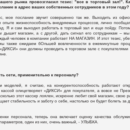
ашего рынка провозгласил тезис: "все в торговый зал!". К
слание в адрес ваших собственных сотрудников в этом году?
ис, мое послание звучит совершенно так же. Выходить из офис
м опыте жизнеспособность внедряемых процессов, лично пообщат
нд. Я и сам выходил работать в торговый зал и еще пойду. Потом
ем дышит магазин, а с другой, дать сигнал его сотрудникам – мы
аждый человек в компании работает НА МАГАЗИН. И этот тезис, уб
 мы также ожидаем бОльшей вовлеченности в ежеминутные проц
«ДИКСИ» они должны проводить в торговом зале с покупателями 
ине.
сть сети, применительно к персоналу?
 моделей, я считаю, на конкурентоспособность работают отк
 кассой олицетворяет «ДИКСИ» для покупателя, а вовсе не През
сколько этот кассир лоялен, искренне любит свой магазин, свою р
ает стабильность и заботу о себе, настолько он будет болеть за 
енки персонала, теперь она включает оценку качества обслужи
параметров, один из них, очень важный, - УЛЫБКА.