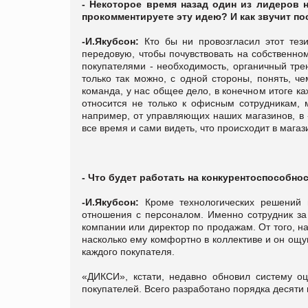
- Некоторое время назад один из лидеров н
прокомментируете эту идею? И как звучит по
-И.Якубсон:
Кто бы ни провозгласил этот тез
передовую, чтобы почувствовать на собственно
покупателями - необходимость, органичный тре
только так можно, с одной стороны, понять, ч
команда, у нас общее дело, в конечном итоге к
относится не только к офисным сотрудникам,
например, от управляющих наших магазинов, в 
все время и сами видеть, что происходит в магаз
- Что будет работать на конкурентоспособно
-И.Якубсон:
Кроме технологических решений и
отношения с персоналом. Именно сотрудник за
компании или директор по продажам. От того, на
насколько ему комфортно в коллективе и он ощущ
каждого покупателя.
«ДИКСИ», кстати, недавно обновил систему оц
покупателей. Всего разработано порядка десяти 