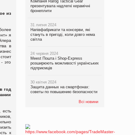
Компанія Rarog Tactical Gear
презентувала надлегкі керамічні
бронеплити
ое из
31 липня 2024
более
Напівфабрикати та консерви, які
стануть в пригоді, коли довго нема
нт» я
світла
ейлера
тва в
изнес
24 червня 2024
стоит
Meest Пошта і Shop-Express
 - это
розширюють можливості українських
підприємців
30 квітня 2024
Защита данных на смартфонах:
в год
советы по повышению безопасности
пании
Всі новини
 есть
ников,
сильно
низить
сть к