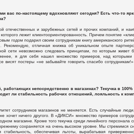
ми вас по-настоящему вдохновляют сегодня? Есть что-то ярк
ла?
ой отечественных и зарубежных сетей и прочих компаний, и наи
 которого лежит клиентоориентированность. Причем понятие «клие
новым годом подарил своим сотрудникам книгу американского рит
. Рекомендую, отличная книжка об уникальном опыте партнерс
чной сети невозможно следовать принципам, по которым живет б
менее, я для себя нашел множество примеров, над которыми 
се висят постеры «не забывайте говорить спасибо сотрудникам!»
, работающих непосредственно в магазинах? Текучка в 100% 
одит ли стабильность рабочих отношений, лояльность к ком
итет сотрудников магазинов не меняется. Есть случайные люди,
 не хочет ничего другого. В «ДИКСИ» множество примеров сотруд
одном магазине. Кроме того текучка среди линейного персонала 
о-прежнему сохраняется на очень высоком уровне. Мы стремимся с
уя стабильность, обеспечивая льготы, вырабатывая приверженно