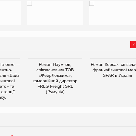
 Івченко —
Роман Наумчев,
Роман Корсак, співвла
ентно-
співзасновник ТОВ
франчайзингової мер
нії «Вайз
«ФейрЛоджикс»,
SPAR в Україні
тингової
комерційний директор
ето» та
FRLG Freight SRL
 агенції
(Румунія)
cy.