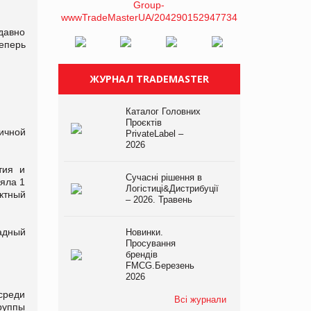
давно
еперь
ЖУРНАЛ TRADEMASTER
Каталог Головних
Проєктів
ичной
PrivateLabel –
2026
тия и
Сучасні рішення в
ляла 1
Логістиці&Дистрибуції
актный
– 2026. Травень
адный
Новинки.
Просування
брендів
FMCG.Березень
2026
среди
Всі журнали
руппы