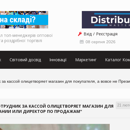
Вхід
Реєстрація
л топ-менеджерів оптової
та роздрібної торгівлі
08 серпня 2026
к
Світовий досвід
Інновації
Маркетинг
Каталог Ком
 за кассой олицетворяет магазин для покупателя, а вовсе не През
21 лют
СОТРУДНИК ЗА КАССОЙ ОЛИЦЕТВОРЯЕТ МАГАЗИН ДЛЯ
ПАНИИ ИЛИ ДИРЕКТОР ПО ПРОДАЖАМ"