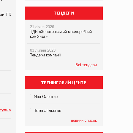
ТЕНДЕРИ
ий ГК
21 січня 2026
ТДВ «Золотоніський маслоробний
комбінат»
03 липня 2023
Тендери компанії
Всі тендери
ТРЕНІНГОВИЙ ЦЕНТР
Яна Олентир
тупна
Тетяна Ільєнко
повний список