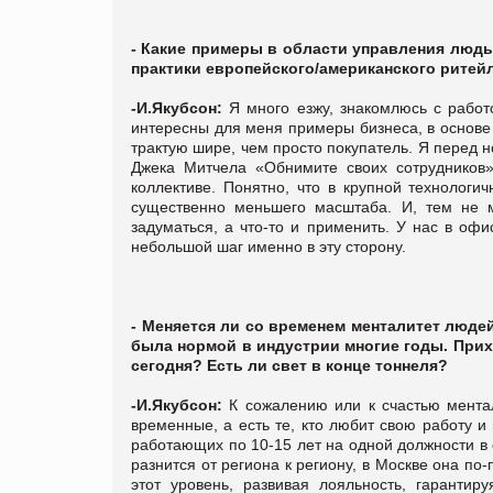
- Какие примеры в области управления людь
практики европейского/американского ритей
-И.Якубсон:
Я много езжу, знакомлюсь с работ
интересны для меня примеры бизнеса, в основе
трактую шире, чем просто покупатель. Я перед 
Джека Митчела «Обнимите своих сотрудников»
коллективе. Понятно, что в крупной технологи
существенно меньшего масштаба. И, тем не 
задуматься, а что-то и применить. У нас в офи
небольшой шаг именно в эту сторону.
- Меняется ли со временем менталитет людей
была нормой в индустрии многие годы. Прих
сегодня? Есть ли свет в конце тоннеля?
-И.Якубсон:
К сожалению или к счастью ментал
временные, а есть те, кто любит свою работу и
работающих по 10-15 лет на одной должности в 
разнится от региона к региону, в Москве она п
этот уровень, развивая лояльность, гарантир