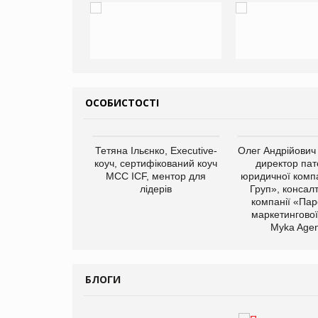
ОСОБИСТОСТІ
арас Ігорович,
Тетяна Ільєнко, Executive-
Олег Андрійович
иробництва ТОВ
коуч, сертифікований коуч
директор пат
Герчак"
МСС ICF, ментор для
юридичної компа
лідерів
Груп», консал
компанії «Пар
маркетингової
Myka Agen
БЛОГИ