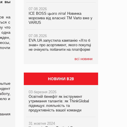
не очікують побачити на платформі
ак вы
Продажі Hugo Boss впали на 9%
07.08.2026
ICE BOSS цього літа! Новинка
06.08.2026
ов на
07.08.2026
морозива від власної ТМ Varto вже у
Смачна новинка для хвостатих: у
ься с
Франція заборонила рекламні дзвінки
VARUS
VARUS з’явилися паучі Varto Paw
без згоди клієнтів
у что
expert від власної ТМ Varto!
 одна
07.08.2026
ежден,
EVA.UA запустила кампанію «Хто б
05.08.2026
ессы,
знав» про асортимент, якого покупці
Мережа супермаркетів VARUS купує
почти
не очікують побачити на платформі
мережу магазинів формату
convenience store КОЛО: об’єднана
компанія налічуватиме 374 магазини
всі новини
НОВИНИ B2B
рытые
идент
03 березня 2026
аботу,
Освітній бенефіт як інструмент
дело и
утримання талантів: як ThinkGlobal
підвищує лояльність та
продуктивність вашої команди
вания
31 жовтня 2024