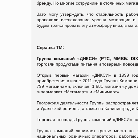
бренду. Но многие сотрудники в столичных магаз
Зато могу утверждать, что стабильность ра
проводили исследование уровня мотивации и 
будем транслировать эту атмосферу вниз, в мага
Справка ТМ:
Группа компаний «ДИКСИ» (РТС, ММВБ: D
торговли продуктами питания и товарами повсед
Открыв первый магазин «ДИКСИ» в 1999 году
приобретения в июне 2011 года Группы Компаний
799 магазинами, включая: 1 681 магазин «у дом
гипермаркет «Мегамарт» и «Минимарт».
География деятельности Группы распространяет
и Уральский регионы, а также на Калининград и 
Торговая площадь Группы компаний «ДИКСИ» по с
Группа компаний занимает третье место по р
национальных розничных операторов, работаю