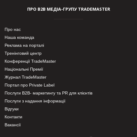
ПРО В2В МЕДІА-ГРУПУ TRADEMASTER
Про нас
Наша команда
Реклама на порталі
Тренінговий центр
Конференції TradeMaster
Національні Премії
Журнал TradeMaster
Портал про Private Label
Послуги В2В- маркетингу та PR для клієнтів
Послуги з надання інформації
Відгуки
Контакти
Вакансії