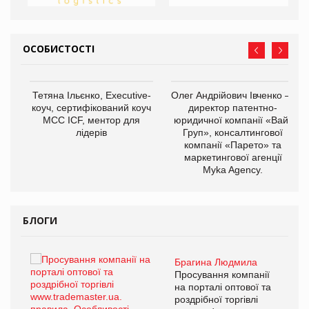
ОСОБИСТОСТІ
,
Тетяна Ільєнко, Executive-
Олег Андрійович Івченко —
ОВ
коуч, сертифікований коуч
директор патентно-
МСС ICF, ментор для
юридичної компанії «Вайз
лідерів
Груп», консалтингової
компанії «Парето» та
маркетингової агенції
Myka Agency.
БЛОГИ
Брагина Людмила
ї
Просування компанії
а
на порталі оптової та
роздрібної торгівлі