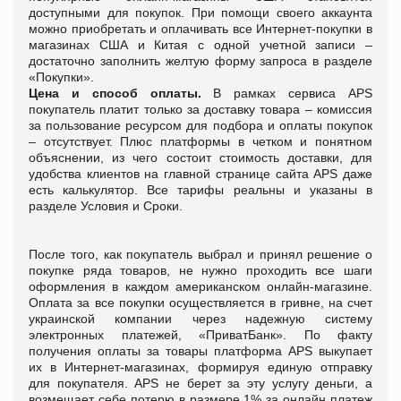
доступными для покупок. При помощи своего аккаунта
можно приобретать и оплачивать все Интернет-покупки в
магазинах США и Китая c одной учетной записи –
достаточно заполнить желтую форму запроса в разделе
«Покупки».
Цена и способ оплаты.
В рамках сервиса APS
покупатель платит только за доставку товара – комиссия
за пользование ресурсом для подбора и оплаты покупок
– отсутствует. Плюс платформы в четком и понятном
объяснении, из чего состоит стоимость доставки, для
удобства клиентов на главной странице сайта APS даже
есть калькулятор. Все тарифы реальны и указаны в
разделе Условия и Сроки.
После того, как покупатель выбрал и принял решение о
покупке ряда товаров, не нужно проходить все шаги
оформления в каждом американском онлайн-магазине.
Оплата за все покупки осуществляется в гривне, на счет
украинской компании через надежную систему
электронных платежей, «ПриватБанк». По факту
получения оплаты за товары платформа APS выкупает
их в Интернет-магазинах, формируя единую отправку
для покупателя. APS не берет за эту услугу деньги, а
возмещает себе потерю в размере 1% за онлайн платеж