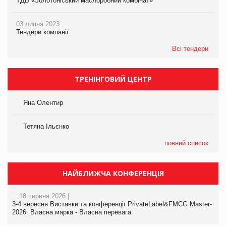
ТДВ «Золотоніський маслоробний комбінат»
03 липня 2023
Тендери компанії
Всі тендери
ТРЕНІНГОВИЙ ЦЕНТР
Яна Олентир
Тетяна Ільєнко
повний список
НАЙБЛИЖЧА КОНФЕРЕНЦІЯ
18 червня 2026 |
3-4 вересня Виставки та конференції PrivateLabel&FMCG Master-
2026: Власна марка - Власна перевага