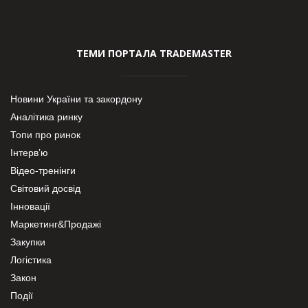
ТЕМИ ПОРТАЛА TRADEMASTER
Новини України та закордону
Аналітика ринку
Топи про ринок
Інтерв’ю
Відео-тренінги
Світовий досвід
Інновації
Маркетинг&Продажі
Закупки
Логістика
Закон
Події