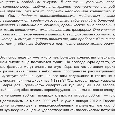
мещение и свободным выгулом. В планах — увеличить пого
уры, которые могут выйти на открытое пространство, потре
им образом, они могут получить необходимое количество к
дов. Они обладают антиоксидантными свойствами, оказ
, защищают от сердечно-сосудистых заболеваний и болезней 
леваний. В отличие от обычных, органические яйца способны 
ми, всеми витаминами, аминокислотами, фосфором. Они уничт
ияют на питание нервных клеток. С гастрономической точки з
, который смогут оценить только те, кто пробовал яйца, снес
е, чем у обычных фабричных яиц, часто яркого желто-оранж
тот спор ведется уже много лет. Большее количество специалис
дном выгуле яйца получаются лучше. На свободе куры едят то, чт
ные факторы могут влиять на вкус яйца, так как организм произ
ах размещения птицы в небольшом пространстве рассматриваетс
 чувствует себя не хуже, но все-таки содержание в клетке не 
комиссия приняла директиву N1999/74/CE, которая предписывала
ь меры для «гуманного» содержания кур несушек. Все европе
одный период обязывались переоборудовать фермы согласно след
2
2
ся не менее 750 см
площади клетки, из которых 600 см
— пло
2
и должнабыть не менее 2000 см
. И уже с января 2012 г. Европ
ние кур-несушек в неприспособленных маленьких клетках. З
я кур-несушек с целью удовлетворения физиологических потребн