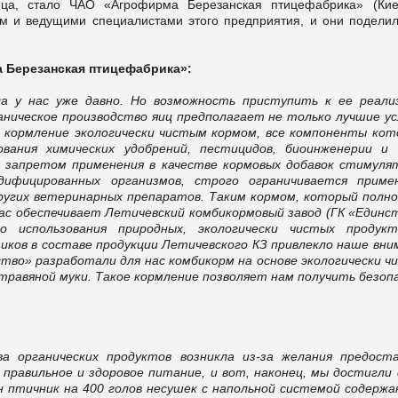
йца, стало ЧАО «Агрофирма Березанская птицефабрика» (Кие
ом и ведущими специалистами этого предприятия, и они поделил
 Березанская птицефабрика»:
ла у нас уже давно. Но возможность приступить к ее реали
ганическое производство яиц предполагает не только лучшие ус
е кормление экологически чистым кормом, все компоненты кот
вания химических удобрений, пестицидов, биоинженерии и
д запретом применения в качестве кормовых добавок стимуля
дифицированных организмов, строго ограничивается приме
ругих ветеринарных препаратов. Таким кормом, который полн
с обеспечивает Летичевский комбикормовый завод (ГК «Единст
о использования природных, экологически чистых продук
ов в составе продукции Летичевского КЗ привлекло наше вни
тво» разработали для нас комбикорм на основе экологически ч
 травяной муки. Такое кормление позволяет нам получить безоп
а органических продуктов возникла из-за желания предост
авильное и здоровое питание, и вот, наконец, мы достигли 
н птичник на 400 голов несушек с напольной системой содержан