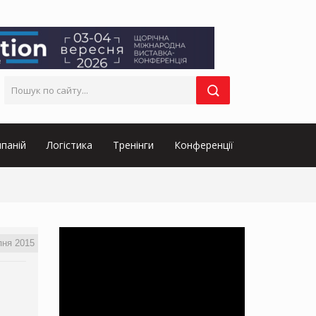
паній
Логістика
Тренінги
Конференції
пня 2015