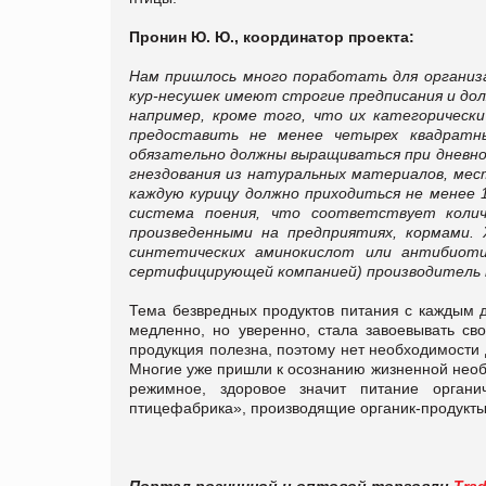
Пронин Ю. Ю., координатор проекта:
Нам пришлось много поработать для организа
кур-несушек имеют строгие предписания и до
например, кроме того, что их категорическ
предоставить не менее четырех квадратны
обязательно должны выращиваться при дневном
гнездования из натуральных материалов, мес
каждую курицу должно приходиться не менее 
система поения, что соответствует колич
произведенными на предприятиях, кормами.
синтетических аминокислот или антибиоти
сертифицирующей компанией) производитель п
Тема безвредных продуктов питания с каждым д
медленно, но уверенно, стала завоевывать с
продукция полезна, поэтому нет необходимости
Многие уже пришли к осознанию жизненной необ
режимное, здоровое значит питание органи
птицефабрика», производящие органик-продукты,