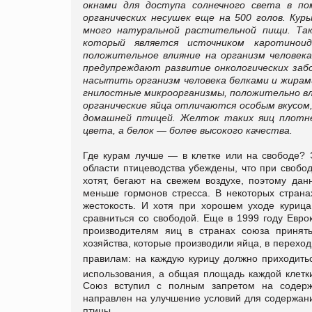
окнами для доступа солнечного света в по
органических несушек еще на 500 голов. К
много натуральной растительной пищи. Так
который является источником каротинои
положительное влияние на организм человека
предупреждают развитие онкологических забо
насытить организм человека белками и жира
гнилостные микроорганизмы, положительно вл
органические яйца отличаются особым вкусом
домашней птицей. Желток таких яиц плотне
цвета, а белок — более высокого качества.
Где курам лучше — в клетке или на свободе? Э
области птицеводства убеждены, что при свобо
хотят, бегают на свежем воздухе, поэтому дан
меньше гормонов стресса. В некоторых стран
жестокость. И хотя при хорошем уходе курица
сравниться со свободой. Еще в 1999 году Евро
производителям яиц в странах союза принят
хозяйства, которые производили яйца, в перех
правилам: на каждую курицу должно приходить
использования, а общая площадь каждой клетк
Союз вступил с полным запретом на содержа
направлен на улучшение условий для содержани
птицы.