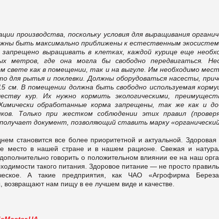
ции производства, поскольку условия для выращивания органич
лжны быть максимально приближены к естественным экосистем.
и запрещено выращивать в клетках, каждой курице еще необх
х метров, где она могла бы свободно передвигаться. Не
 свете как в помещении, так и на выгуле. Им необходимо мест
то для рытья и поклевки. Должны оборудоваться насесты, прич
15 см. В помещении должна быть свободно используемая корму
еству кур. Их нужно кормить экологическими, преимущест
 Химически обработанные корма запрещены, так же как и до
ков. Только при жестком соблюдении этих правил (провер
олучает документ, позволяющий ставить марку «органический
нем становится все более приоритетной и актуальной. Здоровая
вое место в нашей стране и в нашем рационе. Свежая и натура
 дополнительно говорить о положительном влиянии ее на наш орга
ходимости такого питания. Здоровое питание — не просто правиль
ческое. А такие предприятия, как ЧАО «Агрофирма Береза
 возвращают нам пищу в ее лучшем виде и качестве.