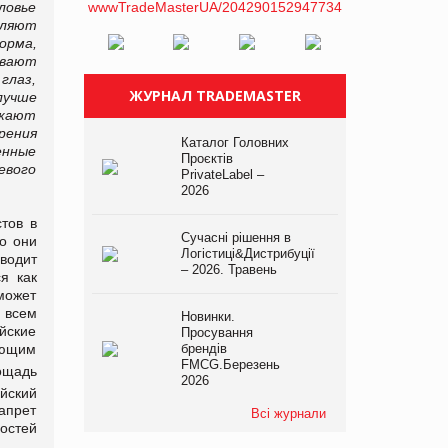
ловье
бляют
орма,
ывают
глаз,
ЖУРНАЛ TRADEMASTER
лучше
ожают
рения
Каталог Головних
енные
Проєктів
евого
PrivateLabel –
2026
тов в
Сучасні рішення в
о они
Логістиці&Дистрибуції
водит
– 2026. Травень
я как
может
 всем
Новинки.
йские
Просування
ующим
брендів
FMCG.Березень
щадь
2026
ейский
апрет
Всі журнали
остей