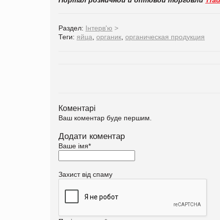
Портал розничной и оптовой торговли
Tra
Раздел:
Інтерв'ю
>
Теги:
яйца
,
органик
,
органическая продукция
Коментарі
Ваш коментар буде першим.
Додати коментар
Ваше імя
*
Захист від спаму