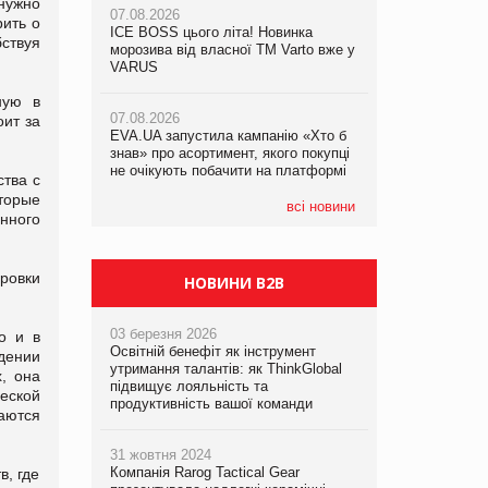
нужно
07.08.2026
ить о
ICE BOSS цього літа! Новинка
06.08.2026
ствуя
07.08.2026
морозива від власної ТМ Varto вже у
Смачна новинка для хвостатих: у
Франція заборонила рекламні дзвінки
VARUS
VARUS з’явилися паучі Varto Paw
без згоди клієнтів
expert від власної ТМ Varto!
ную в
07.08.2026
оит за
EVA.UA запустила кампанію «Хто б
05.08.2026
знав» про асортимент, якого покупці
Мережа супермаркетів VARUS купує
не очікують побачити на платформі
мережу магазинів формату
ства с
convenience store КОЛО: об’єднана
торые
компанія налічуватиме 374 магазини
всі новини
нного
ровки
НОВИНИ B2B
03 березня 2026
о и в
Освітній бенефіт як інструмент
дении
утримання талантів: як ThinkGlobal
, она
підвищує лояльність та
еской
продуктивність вашої команди
аются
31 жовтня 2024
Компанія Rarog Tactical Gear
в, где