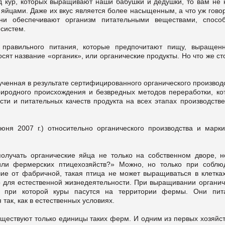
од кур, которых выращивают наши бабушки и дедушки, то вам не 
йцами. Даже их вкус является более насыщенным, а что уж говор
ни обеспечивают организм питательными веществами, способ
систем.
 правильного питания, которые предпочитают пищу, выращен
осят название «органик», или органические продукты. Но что же ст
ученная в результате сертифицированного органического производ
риродного происхождения и безвредных методов переработки, ко
сти и питательных качеств продукта на всех этапах производстве
ня 2007 г.) относительно органического производства и марки
получать органические яйца не только на собственном дворе, н
или фермерских птицехозяйств?» Можно, но только при соблю
ие от фабричной, такая птица не может выращиваться в клетках
 для естественной жизнедеятельности. При выращивании органич
а, при которой куры пасутся на территории фермы. Они пит
 так, как в естественных условиях.
ществуют только единицы таких ферм. И одним из первых хозяйст