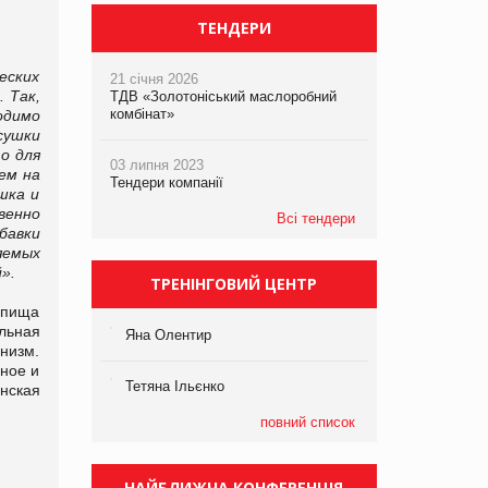
ТЕНДЕРИ
еских
21 січня 2026
 Так,
ТДВ «Золотоніський маслоробний
комбінат»
одимо
сушки
о для
03 липня 2023
ем на
Тендери компанії
шка и
венно
Всі тендери
бавки
яемых
».
ТРЕНІНГОВИЙ ЦЕНТР
 пища
льная
Яна Олентир
низм.
ное и
Тетяна Ільєнко
нская
повний список
НАЙБЛИЖЧА КОНФЕРЕНЦІЯ