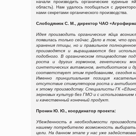
начали производить органические куриные я
область). Нам удалось пообщаться с директор
нами секретами органического производства.
Слободянюк С. М., директор ЧАО «Агрофирма
Идея производить органические яйца возник
появилась только сейчас. Дело в том, что ор
хранения птицы, но и правильное полноценно
производятся и выращиваются без использо
подобного. В органическом птицеводстве по
роста и других гормонов, генетически мо
синтетических витаминов, антибиотиков и д
соответствует этим требованиям, сегодня на
Именно принципиальная позиция касательн
отсутствие стимуляторов роста и антибиотик
к этому производству. Специалисты ГК «Единс
зерновых культур без ГМО и с использованием
и качественный конечный продукт.
Пронин Ю. Ю., координатор проекта:
Убежденность в необходимости производств
нашему потребителю возможность выбирать пр
цели. На данном этапе у нас уже задействова