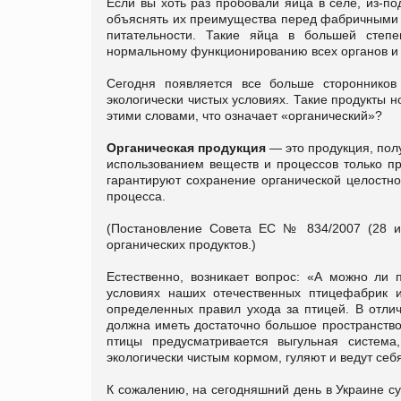
Если вы хоть раз пробовали яйца в селе, из-п
объяснять их преимущества перед фабричными я
питательности. Такие яйца в большей степе
нормальному функционированию всех органов и 
Сегодня появляется все больше сторонников
экологически чистых условиях. Такие продукты н
этими словами, что означает «органический»?
Органическая продукция
— это продукция, пол
использованием веществ и процессов только п
гарантируют сохранение органической целостно
процесса.
(Постановление Совета ЕС № 834/2007 (28 ию
органических продуктов.)
Естественно, возникает вопрос: «А можно ли 
условиях наших отечественных птицефабрик 
определенных правил ухода за птицей. В отлич
должна иметь достаточно большое пространство
птицы предусматривается выгульная систем
экологически чистым кормом, гуляют и ведут себя
К сожалению, на сегодняшний день в Украине су