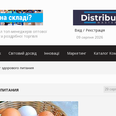
Вхід
Реєстрація
л топ-менеджерів оптової
та роздрібної торгівлі
09 серпня 2026
к
Світовий досвід
Інновації
Маркетинг
Каталог Ком
 здорового питания
29 сер
 ПИТАНИЯ