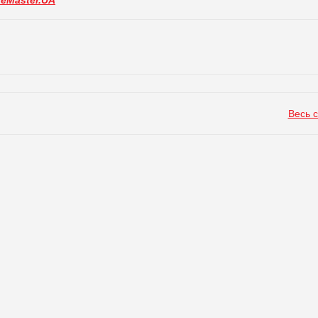
deMaster.UA
Весь 