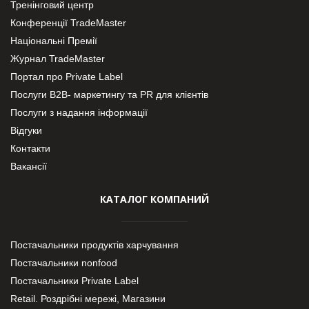
Тренінговий центр
Конференції TradeMaster
Національні Премії
Журнал TradeMaster
Портал про Private Label
Послуги В2В- маркетингу та PR для клієнтів
Послуги з надання інформації
Відгуки
Контакти
Вакансії
КАТАЛОГ КОМПАНИЙ
Постачальники продуктів харчування
Постачальники nonfood
Постачальники Private Label
Retail. Роздрібні мережі, Магазини