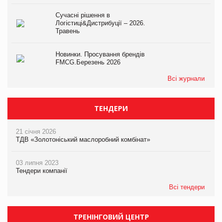
Сучасні рішення в
Логістиці&Дистрибуції – 2026.
Травень
Новинки. Просування брендів
FMCG.Березень 2026
Всі журнали
ТЕНДЕРИ
21 січня 2026
ТДВ «Золотоніський маслоробний комбінат»
03 липня 2023
Тендери компанії
Всі тендери
ТРЕНІНГОВИЙ ЦЕНТР