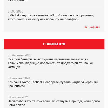
вже у VARUS
Смачна новинка для хвостатих: у VARUS з’явилися паучі
07.08.2026
Varto Paw expert від власної ТМ Varto!
Франція заборонила рекламні дзвінки без згоди клієнтів
07.08.2026
EVA.UA запустила кампанію «Хто б знав» про асортимент,
05.08.2026
якого покупці не очікують побачити на платформі
Мережа супермаркетів VARUS купує мережу магазинів
формату convenience store КОЛО: об’єднана компанія
налічуватиме 374 магазини
всі новини
НОВИНИ B2B
03 березня 2026
Освітній бенефіт як інструмент утримання талантів: як
ThinkGlobal підвищує лояльність та продуктивність вашої
команди
31 жовтня 2024
Компанія Rarog Tactical Gear презентувала надлегкі керамічні
бронеплити
31 липня 2024
Напівфабрикати та консерви, які стануть в пригоді, коли довго
нема світла