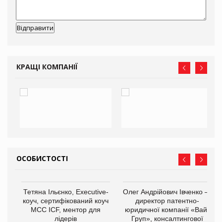
КРАЩІ КОМПАНІЇ
ОСОБИСТОСТІ
,
Тетяна Ільєнко, Executive-
Олег Андрійович Івченко —
ОВ
коуч, сертифікований коуч
директор патентно-
МСС ICF, ментор для
юридичної компанії «Вайз
лідерів
Груп», консалтингової