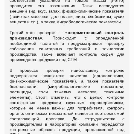
соответствия указанной на товаре массы (нетто)
проводится его взвешивания. Также исследуются
внешний вид, вкус, запах, физико-химические показатели
(такие как массовая доля влаги, жира, клейковины, сухих
веществ и т.п.), а также микробиологические показатели.
Третий этап проверки —
«ведомственный контроль
производства».
Происходит с определенной
необходимой частотой и предусматривает проверку
соблюдения санитарных требований и технологии
производства, также включает контроль сырья для
производства продукции под СТМ.
В процессе проверки наибольшему контролю
подвергаются показатели качества (органолептика,
физико-химические показатели), а также показатели
безопасности (микробиологические показатели,
пестициды, соли тяжелых металлов, токсичные
элементы). Стоит отметить, что с целью контроля
соответствия продукции вкусовым характеристикам,
которые не менее важны для потребителя, контроль
органолептических показателей является неотъемлемой
составляющей проверки. До сотрудничества с
производителем в лабораторию компании передаются
контрольные образцы продукции, предложенной под