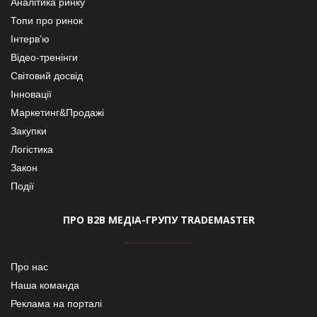
Аналітика ринку
Топи про ринок
Інтерв’ю
Відео-тренінги
Світовий досвід
Інновації
Маркетинг&Продажі
Закупки
Логістика
Закон
Події
ПРО В2В МЕДІА-ГРУПУ TRADEMASTER
Про нас
Наша команда
Реклама на порталі