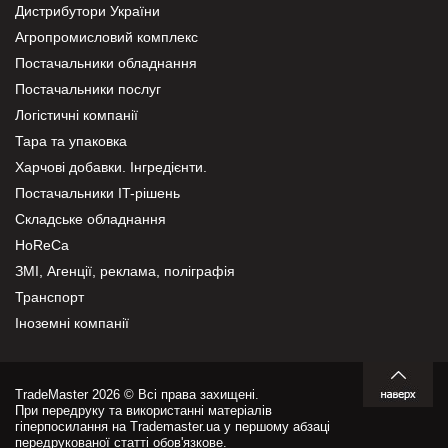
Дистрибутори України
Агропромисловий комплекс
Постачальники обладнання
Постачальники послуг
Логістичні компанії
Тара та упаковка
Харчові добавки. Інгредієнти.
Постачальники IT-рішень
Складське обладнання
HoReCa
ЗМІ, Агенції, реклама, поліграфія
Транспорт
Іноземні компанії
TradeMaster 2026 © Всі права захищені.
При передруку та використанні матеріалів
гіперпосилання на Trademaster.ua у першому абзаці
передрукованої статті обов'язкове.