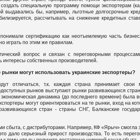
 создать специальную программу помощи экспортерам (ка
рой выдавались бы, например, льготные долгосрочные кре
билизируется, рассчитывать на снижение кредитных став
 понимали сертификацию как неотъемлемую часть бизнес
но играть по этим же правилам.
тический вопрос и связан с переговорными процессам
ь интересы собственных производителей.
е рынки могут использовать украинские экспортеры?
дут отличаться, т.к. каждая страна принимает свои 
одоступных рынков выступают рынки развивающихся стран
а экономическая динамика (до последнего времени) была 
экспортеры могут ориентироваться на те рынки, вход на ко
развивающихся стран - страны СНГ, Балканские государ
и сбыта, с дистрибуторами. Например, КФ «Ярыч» смогла 
это дало серьезный прирост производства. То есть перег
 к тому, что вы получите достаточно широкий канал сбыта.