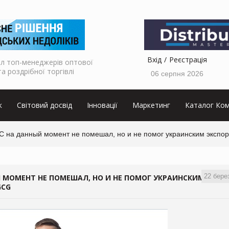
Вхід
Реєстрація
л топ-менеджерів оптової
та роздрібної торгівлі
06 серпня 2026
к
Світовий досвід
Інновації
Маркетинг
Каталог Ком
С на данный момент не помешал, но и не помог украинским экспор
22 бере
 МОМЕНТ НЕ ПОМЕШАЛ, НО И НЕ ПОМОГ УКРАИНСКИМ
GCG