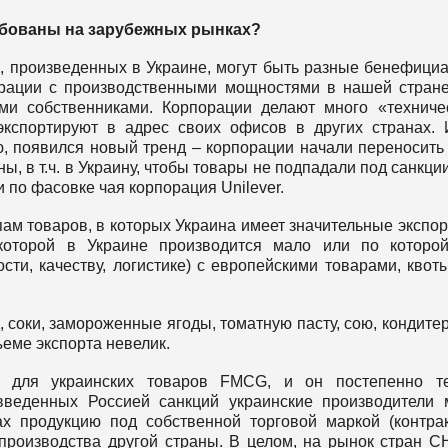
ебованы на зарубежных рынках?
в, произведенных в Украине, могут быть разные бенефици
рации с производственными мощностями в нашей стране
ми собственниками. Корпорации делают много «техниче
 экспортируют в адрес своих офисов в других странах. 
, появился новый тренд – корпорации начали переносить
, в т.ч. в Украину, чтобы товары не подпадали под санкции
 по фасовке чая корпорация Unilever.
пам товаров, в которых Украина имеет значительные экспо
 которой в Украине производится мало или по которо
ти, качеству, логистике) с европейскими товарами, квоты
, соки, замороженные ягоды, томатную пасту, сою, кондите
ъеме экспорта невелик.
 для украинских товаров FMCG, и он постепенно те
а введенных Россией санкций украинские производители 
х продукцию под собственной торговой маркой (контра
 производства другой страны. В целом, на рынок стран С