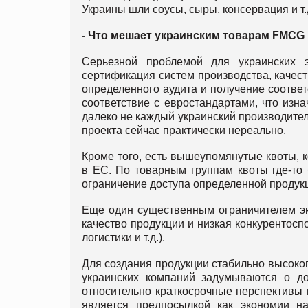
Украины шли соусы, сыры, консервация и т.
- Что мешает украинским товарам FMCG
Серьезной проблемой для украинских 
сертификация систем производства, качес
определенного аудита и получение соответ
соответствие с евростандартами, что изна
далеко не каждый украинский производител
проекта сейчас практически нереально.
Кроме того, есть вышеупомянутые квоты, к
в ЕС. По товарным группам квоты где-то 
ограничение доступа определенной продукц
Еще один существенным ограничителем эк
качество продукции и низкая конкурентосп
логистики и т.д.).
Для создания продукции стабильно высоког
украинских компаний задумываются о до
относительно краткосрочные перспективы
является предпосылкой как экономии на