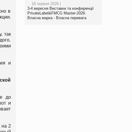
18 червня 2026 |
3-4 вересня Виставки та конференції
жно в
PrivateLabel&FMCG Master-2026:
кции.
Власна марка - Власна перевага
, так
дого.
воими
ния и
ской
же до
вот и
ывает
 на 2
торый