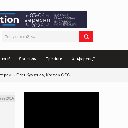
паній
Логістика
Тренінги
Конференції
терам, - Олег Кузнецов, Kreston GCG
зня 2016