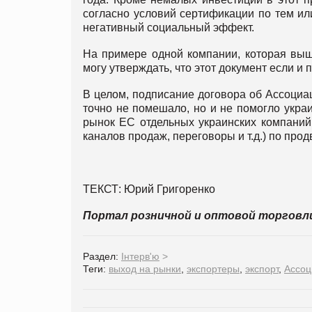
согласно условий сертификации по тем ил
негативный социальный эффект.
На примере одной компании, которая выш
могу утверждать, что этот документ если и
В целом, подписание договора об Ассоциац
точно не помешало, но и не помогло укр
рынок ЕС отдельных украинских компаний 
каналов продаж, переговоры и т.д.) по про
ТЕКСТ: Юрий Григоренко
Портал розничной и оптовой торгов
Раздел:
Інтерв'ю
>
Теги:
выход на рынки
,
экспортеры
,
экспорт
,
Ассоц