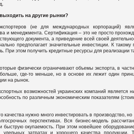
д.
 выходить на другие рынки?
экспортеров (не для международных корпораций) явля
тва и менеджмента. Сертификация – это не просто прохож
ствующего документа, а приведение всей своей деятельно
чально предполагает значительные инвестиции. К такому 
ь. При этом получить кредитные ресурсы для реализации т
оторые физически ограничивают объемы экспорта, в частн
больше, где-то меньше, но в основе их лежит один прин
ии на рынок.
спортных возможностей украинских компаний является н
особность по различным экономическим показателям (стои
о качества нужно много инвестировать в производство, но
лгосрочных перспективах. Вся бизнес-модель рассчита
 и быструю окупаемость. При этом новейшее оборудовани
 удельных затратах и хорошего качества продукции. 