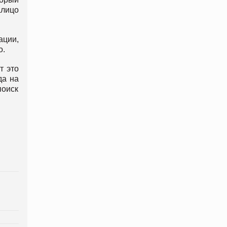
алицо
ации,
о.
т это
да на
поиск