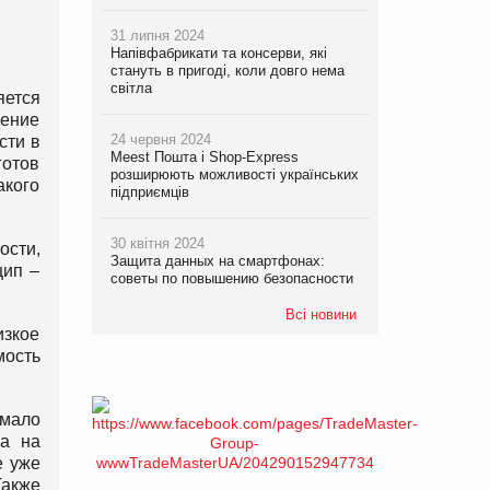
31 липня 2024
Напівфабрикати та консерви, які
стануть в пригоді, коли довго нема
світла
ется
дение
24 червня 2024
сти в
Meest Пошта і Shop-Express
готов
розширюють можливості українських
акого
підприємців
30 квітня 2024
ости,
Защита данных на смартфонах:
цип –
советы по повышению безопасности
Всі новини
изкое
мость
 мало
на на
е уже
Также