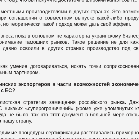
 местными производителями в других странах. Это возмо
 при соглашении о совместном выпуске какой-либо проду
, но теоретически такой подход может дать свой эффект.
неса пока в основном не характерна украинскому бизнесу
онимание тамошних рынков. Такое решение не для каж
 давно освоили в других странах производство под с
ак умение договариваться, искать точки соприкоснове
льным партнером.
аинских экспортеров в части возможностей экономиче
 с ЕС?
истская стратегия замещения российского рынка. Да
 никаких «суперограничений» (кроме уже упомянутых к
да не было, так что этот документ в большей мере откр
в нашу страну.
ходимые процедуры сертификации растягивались примерно
роцесс, одна из компаний сократила часть персонала, ко