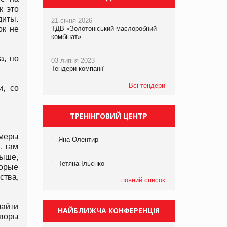
к это
диты.
21 січня 2026
ок не
ТДВ «Золотоніський маслоробний
комбінат»
а, по
03 липня 2023
Тендери компанії
Всі тендери
и, со
ТРЕНІНГОВИЙ ЦЕНТР
меры
Яна Олентир
, там
выше,
Тетяна Ільєнко
торые
ства,
повний список
зайти
НАЙБЛИЖЧА КОНФЕРЕНЦІЯ
оворы