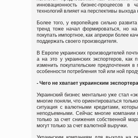
инновационность бизнес-процеесов в 
технологий влияет на перспективы выхода н
Более того, у европейцев сильно развит
тренд тоже начал формироваться, но н
покупать импортное, как априори более ка
поддержать своего производителя.
В Европе украинских производителей почти
а на это у украинских экспортеров, как 
изменить покупательские предпочтения в 
особенности потребления той или ной прод
- Чего не хватает украинским экспортер
Украинский бизнес ментально уже стал «э
многие поняли, что ориентироваться только
ситуация с валютными кредитами, котор
неподъемными. Сейчас многие компании п
только за счет снижения собственной ма
могут только за счет валютной выручки.
Украинским компаниям для выхода на ры