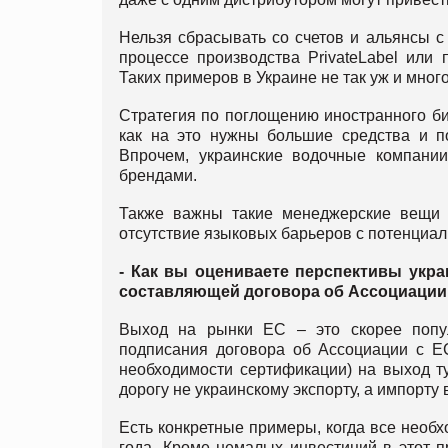
Нельзя сбрасывать со счетов и альянсы с
процессе производства PrivateLabel или
Таких примеров в Украине не так уж и много
Стратегия по поглощению иностранного биз
как на это нужны большие средства и п
Впрочем, украинские водочные компании
брендами.
Также важны такие менеджерские вещи к
отсутствие языковых барьеров с потенциа
- Как вы оцениваете перспективы укр
составляющей договора об Ассоциации
Выход на рынки ЕС – это скорее попул
подписания договора об Ассоциации с ЕС
необходимости сертификации) на выход ту
дорогу не украинскому экспорту, а импорту 
Есть конкретные примеры, когда все необ
года. Кроме немалых инвестиций в этот п