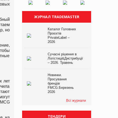
овых
ЖУРНАЛ TRADEMASTER
обный
итаем
Каталог Головних
р, но
Проєктів
PrivateLabel –
2026
ение,
чтобы
Сучасні рішення в
стные
Логістиці&Дистрибуції
– 2026. Травень
Новинки.
Просування
х лет
брендів
учила
FMCG.Березень
стают
2026
могут
Всі журнали
 FMCG
ТЕНДЕРИ
ие на