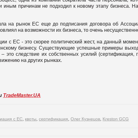
и иным причинам не подходил к новому этапу бизнеса. Н
ла на рынок ЕС еще до подписания договора об Ассоци
 повлиял на возможности их бизнеса, то очень несущественн
ии с ЕС - это скорее политический жест, на данный момен
аинскому бизнесу. Существующие успешные примеры выхо
– это следствие их собственных усилий (сертификация, 
движению на других рынках.
ли
TradeMaster.UA
иация с ЕС
,
квоты
,
сертификация
,
Олег Кузнецов
,
Kreston GCG