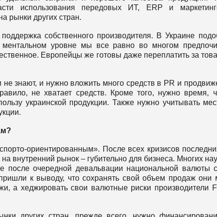
части использования передовых ИТ, ERР и маркетинг
а рынки других стран.
а поддержка собственного производителя. В Украине под
а ментальном уровне мы все равно во многом предпоч
чественное. Европейцы же готовы даже переплатить за това
 не знают, и нужно вложить много средств в PR и продвиж
правило, не хватает средств. Кроме того, нужно время, 
пользу украинской продукции. Также нужно учитывать ме
укции.
ам?
кспорто-ориентированным». После всех кризисов последни
 на внутренний рынок – губительно для бизнеса. Многих на
ые после очередной девальвации национальной валюты 
ришли к выводу, что сохранять свой объем продаж они 
ржи, а хеджировать свои валютные риски производители
нки других стран, прежде всего, нужно финансирован