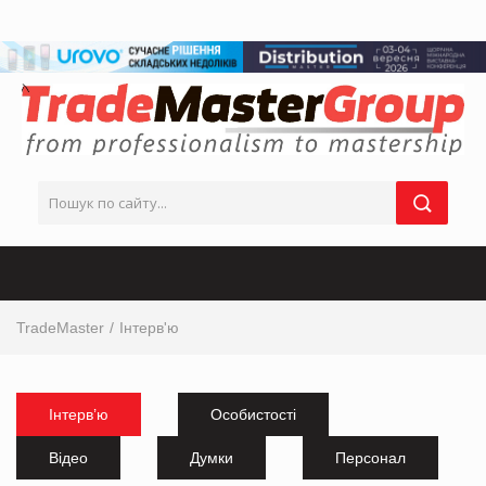
TradeMaster
Інтерв'ю
Інтерв’ю
Особистості
Відео
Думки
Персонал