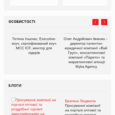
ОСОБИСТОСТІ
,
Тетяна Ільєнко, Executive-
Олег Андрійович Івченко —
ОВ
коуч, сертифікований коуч
директор патентно-
МСС ICF, ментор для
юридичної компанії «Вайз
лідерів
Груп», консалтингової
компанії «Парето» та
маркетингової агенції
Myka Agency.
БЛОГИ
Брагина Людмила
ї
Просування компанії
а
на порталі оптової та
роздрібної торгівлі