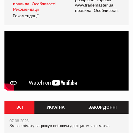
www.trademaster.ua.
і.
правила. Особливості.
Рекомендації
Ре
ВСІ
УКРАЇНА
ЗАКОРДОННІ
07.08.2026
07.08.2026
07.08.2026
Зміна клімату загрожує світовим дефіцитом чаю матча
Розмитнення «з коліс» та крос-докінг: як оперативні логістичні
Зміна клімату загрожує світовим дефіцитом чаю матча
рішення допомагають бізнесу зменшити ризики