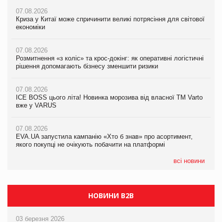
07.08.2026
07.08.2026
Криза у Китаї може спричинити великі потрясіння для світової
07.08.2026
Криза у Китаї може спричинити великі потрясіння для світової
економіки
ICE BOSS цього літа! Новинка морозива від власної ТМ Varto
економіки
вже у VARUS
07.08.2026
07.08.2026
Розмитнення «з коліс» та крос-докінг: як оперативні логістичні
07.08.2026
Kraft Heinz скоротила збиток у першому півріччі
рішення допомагають бізнесу зменшити ризики
EVA.UA запустила кампанію «Хто б знав» про асортимент,
якого покупці не очікують побачити на платформі
07.08.2026
07.08.2026
Продажі Hugo Boss впали на 9%
ICE BOSS цього літа! Новинка морозива від власної ТМ Varto
06.08.2026
вже у VARUS
Смачна новинка для хвостатих: у VARUS з’явилися паучі
07.08.2026
Varto Paw expert від власної ТМ Varto!
Франція заборонила рекламні дзвінки без згоди клієнтів
07.08.2026
EVA.UA запустила кампанію «Хто б знав» про асортимент,
05.08.2026
якого покупці не очікують побачити на платформі
Мережа супермаркетів VARUS купує мережу магазинів
формату convenience store КОЛО: об’єднана компанія
налічуватиме 374 магазини
всі новини
НОВИНИ B2B
03 березня 2026