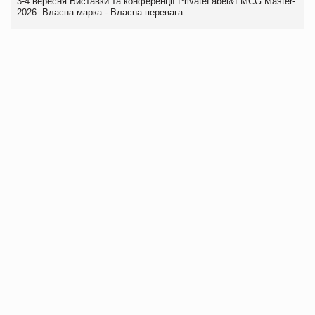
3-4 вересня Виставки та конференції PrivateLabel&FMCG Master-
2026: Власна марка - Власна перевага