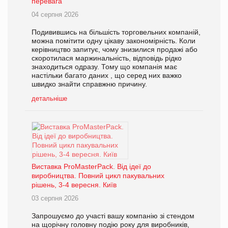
перевага
04 серпня 2026
Подивившись на більшість торговельних компаній,
можна помітити одну цікаву закономірність. Коли
керівництво запитує, чому знизилися продажі або
скоротилася маржинальність, відповідь рідко
знаходиться одразу. Тому що компанія має
настільки багато даних , що серед них важко
швидко знайти справжню причину.
детальніше
Виставка ProMasterPack. Від ідеї до
виробництва. Повний цикл пакувальних
рішень, 3-4 вересня. Київ
03 серпня 2026
Запрошуємо до участі вашу компанію зі стендом
на щорічну головну подію року для виробників,