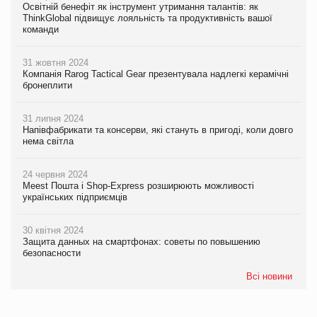
Освітній бенефіт як інструмент утримання талантів: як
ThinkGlobal підвищує лояльність та продуктивність вашої
команди
31 жовтня 2024
Компанія Rarog Tactical Gear презентувала надлегкі керамічні
бронеплити
31 липня 2024
Напівфабрикати та консерви, які стануть в пригоді, коли довго
нема світла
24 червня 2024
Meest Пошта і Shop-Express розширюють можливості
українських підприємців
30 квітня 2024
Защита данных на смартфонах: советы по повышению
безопасности
Всі новини