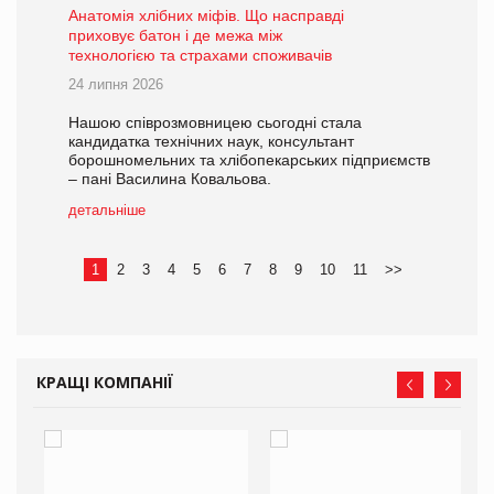
Анатомія хлібних міфів. Що насправді
приховує батон і де межа між
технологією та страхами споживачів
24 липня 2026
Нашою співрозмовницею сьогодні стала
кандидатка технічних наук, консультант
борошномельних та хлібопекарських підприємств
– пані Василина Ковальова.
детальніше
1
2
3
4
5
6
7
8
9
10
11
>>
КРАЩІ КОМПАНІЇ