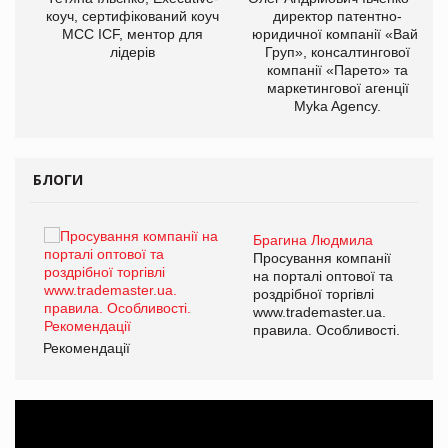
ОВ
коуч, сертифікований коуч
директор патентно-
МСС ICF, ментор для
юридичної компанії «Вайз
лідерів
Груп», консалтингової
компанії «Парето» та
маркетингової агенції
Myka Agency.
БЛОГИ
Брагина Людмила
ї
Просування компанії
а
на порталі оптової та
роздрібної торгівлі
www.trademaster.ua.
і.
правила. Особливості.
Рекомендації
Ре