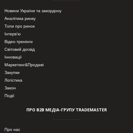
Новини України та закордону
Аналітика ринку
Топи про ринок
Інтерв’ю
Відео-тренінги
Світовий досвід
Інновації
Маркетинг&Продажі
Закупки
Логістика
Закон
Події
ПРО В2В МЕДІА-ГРУПУ TRADEMASTER
Про нас