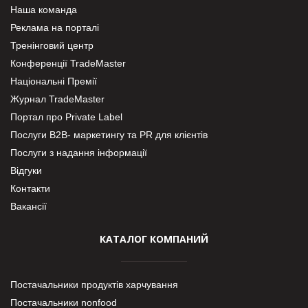
Наша команда
Реклама на порталі
Тренінговий центр
Конференції TradeMaster
Національні Премії
Журнал TradeMaster
Портал про Private Label
Послуги В2В- маркетингу та PR для клієнтів
Послуги з надання інформації
Відгуки
Контакти
Вакансії
КАТАЛОГ КОМПАНИЙ
Постачальники продуктів харчування
Постачальники nonfood