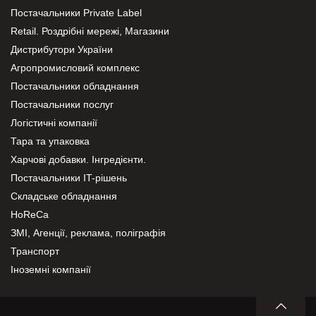
Постачальники Private Label
Retail. Роздрібні мережі, Магазини
Дистрибутори України
Агропромисловий комплекс
Постачальники обладнання
Постачальники послуг
Логістичні компанії
Тара та упаковка
Харчові добавки. Інгредієнти.
Постачальники IT-рішень
Складське обладнання
HoReCa
ЗМІ, Агенції, реклама, поліграфія
Транспорт
Іноземні компанії