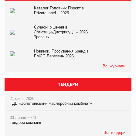
Каталог Головних Проєктів
PrivateLabel – 2026
Сучасні рішення в
Логістиці&Дистрибуції – 2026.
Травень
Новинки. Просування брендів
FMCG.Березень 2026
Всі журнали
ТЕНДЕРИ
21 січня 2026
ТДВ «Золотоніський маслоробний комбінат»
03 липня 2023
Тендери компанії
Всі тендери