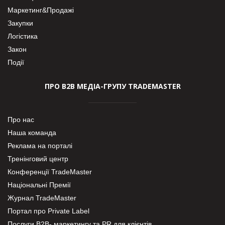
Маркетинг&Продажі
Закупки
Логістика
Закон
Події
ПРО В2В МЕДІА-ГРУПУ TRADEMASTER
Про нас
Наша команда
Реклама на порталі
Тренінговий центр
Конференції TradeMaster
Національні Премії
Журнал TradeMaster
Портал про Private Label
Послуги В2В- маркетингу та PR для клієнтів