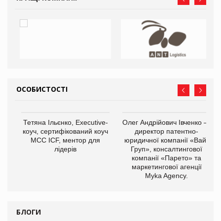
ОСОБИСТОСТІ
,
Тетяна Ільєнко, Executive-
Олег Андрійович Івченко —
ОВ
коуч, сертифікований коуч
директор патентно-
МСС ICF, ментор для
юридичної компанії «Вайз
лідерів
Груп», консалтингової
компанії «Парето» та
маркетингової агенції
Myka Agency.
БЛОГИ