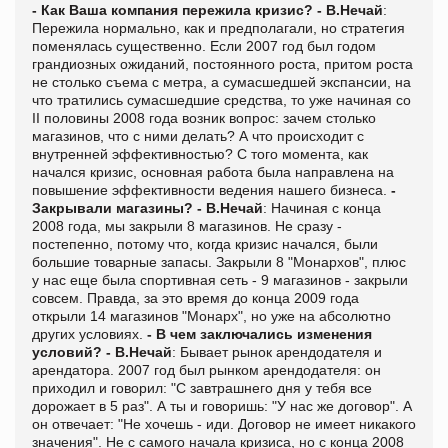
- Как Ваша компания пережила кризис?
- В.Нечай
:
Пережила нормально, как и предполагали, но стратегия
поменялась существенно. Если 2007 год был годом
грандиозных ожиданий, постоянного роста, притом роста
не столько съема с метра, а сумасшедшей экспансии, на
что тратились сумасшедшие средства, то уже начиная со
II половины 2008 года возник вопрос: зачем столько
магазинов, что с ними делать? А что происходит с
внутренней эффективностью? С того момента, как
начался кризис, основная работа была направлена на
повышение эффективности ведения нашего бизнеса.
-
Закрывали магазины?
- В.Нечай
: Начиная с конца
2008 года, мы закрыли 8 магазинов. Не сразу -
постепенно, потому что, когда кризис начался, были
большие товарные запасы. Закрыли 8 "Монархов", плюс
у нас еще была спортивная сеть - 9 магазинов - закрыли
совсем. Правда, за это время до конца 2009 года
открыли 14 магазинов "Монарх", но уже на абсолютно
других условиях.
- В чем заключались изменения
условий?
- В.Нечай
: Бывает рынок арендодателя и
арендатора. 2007 год был рынком арендодателя: он
приходил и говорил: "С завтрашнего дня у тебя все
дорожает в 5 раз". А ты и говоришь: "У нас же договор". А
он отвечает: "Не хочешь - иди. Договор не имеет никакого
значения". Не с самого начала кризиса, но с конца 2008