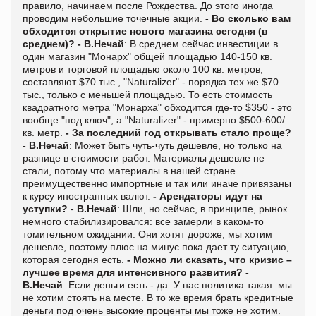
правило, начинаем после Рождества. До этого иногда
проводим небольшие точечные акции.
- Во сколько вам
обходится открытие нового магазина сегодня (в
среднем)?
- В.Нечай
: В среднем сейчас инвестиции в
один магазин "Монарх" общей площадью 140-150 кв.
метров и торговой площадью около 100 кв. метров,
составляют $70 тыс., "Naturalizer" - порядка тех же $70
тыс., только с меньшей площадью. То есть стоимость
квадратного метра "Монарха" обходится где-то $350 - это
вообще "под ключ", а "Naturalizer" - примерно $500-600/
кв. метр.
- За последний год открывать стало проще?
- В.Нечай
: Может быть чуть-чуть дешевле, но только на
разнице в стоимости работ. Материалы дешевле не
стали, потому что материалы в нашей стране
преимущественно импортные и так или иначе привязаны
к курсу иностранных валют.
- Арендаторы идут на
уступки?
-
В.Нечай
: Шли, но сейчас, в принципе, рынок
немного стабилизировался: все замерли в каком-то
томительном ожидании. Они хотят дороже, мы хотим
дешевле, поэтому плюс на минус пока дает ту ситуацию,
которая сегодня есть.
- Можно ли сказать, что кризис –
лучшее время для интенсивного развития?
-
В.Нечай
: Если деньги есть - да. У нас политика такая: мы
не хотим стоять на месте. В то же время брать кредитные
деньги под очень высокие проценты мы тоже не хотим.