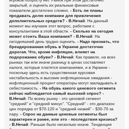
закрытый, и оценить их реальные финансовые
показатели достаточно сложно.
- Есть ли планы
продавать долю компании для привлечения
дополнительных средств?
- В.Нечай
: На данный
момент мы изучаем этот вопрос, работаем с
консультантами в этой области.
- Сколько на сегодня
может стоить Ваша компания?
- В.Нечай
: На
сегодняшний день трудно оценить.
- Надо признать, что
брендированная обувь в Украине достаточно
дорогая. Что, кроме инфляции, влияет на
подорожание обуви?
- В.Нечай
: Как правило, на всех
рынках так или иначе разницу в ценах составляют
налоги, которые платятся компаниями, и в Украине -
поскольку здесь есть существенная курсовая
нестабильность и высокие инфляционные ожидания -
инфляционный процент операторы могут закладывать в
себестоимость.
- На обувь какого ценового сегмента
сейчас наблюдается самый высокий спрос?
-
В.Нечай
: По всему рынку - это ценовой сегмент
"средний" и "средний минус". "Средний" - это диапазон
цен порядка от $70-120 и "средний низкий" - $30-70 за
пару.
- Спрос на данные ценовые сегменты был
характерен и ранее, или это - последствия кризиса?
- В.Нечай
: Раньше было несколько иначе. Тенденция