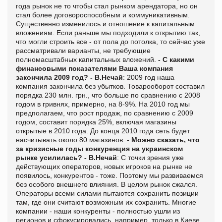
года рынок не то чтобы стал рынком арендатора, но он
стал более договороспособным и коммуникативным.
Существенно изменилось и отношение к капитальным
вложениям. Если раньше мы подходили к открытию так,
что могли строить все - от пола до потолка, то сейчас уже
рассматривали варианты, не требующие
полномасштабных капитальных вложений.
- С какими
финансовыми показателями Ваша компания
закончила 2009 год?
- В.Нечай
: 2009 год наша
компания закончила без убытков. Товарооборот составил
порядка 230 млн. грн., что больше по сравнению с 2008
годом в гривнях, примерно, на 8-9%. На 2010 год мы
предполагаем, что рост продаж, по сравнению с 2009
годом, составит порядка 25%, включая магазины
открытые в 2010 года. До конца 2010 года сеть будет
насчитывать около 80 магазинов.
- Можно сказать, что
за кризисные годы конкуренция на украинском
рынке усилилась?
- В.Нечай
: С точки зрения уже
действующих операторов, новых игроков на рынке не
появилось, конкурентов - тоже. Поэтому мы развиваемся
без особого внешнего влияния. В целом рынок сжался.
Операторы всеми силами пытаются сохранить позиции
там, где они считают возможным их сохранить. Многие
компании - наши конкуренты - полностью ушли из
регионов и сфокусировались, например, только в Киеве.