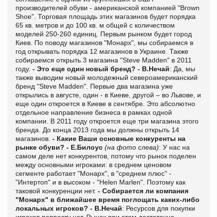
производителей обуви - американской компанией "Brown
Shoe". Торговая площадь этих магазинов будет порядка
65 кв. метров и до 100 кв. м общей с количеством
моделей 250-260 единиц. Первым рынком будет город
Киев. По поводу магазинов "Монарх", мы собираемся в
год открывать порядка 12 магазинов в Украине. Также
собираемся открыть 3 магазина "Steve Madden" в 2011
году.
- Это еще один новый бренд?
- В.Нечай
: Да, мы
также выводим новый молодежный североамериканский
бренд "Steve Madden". Первые два магазина уже
открылись в августе, один - в Киеве, другой – во Львове, и
еще один откроется в Киеве в сентябре. Это абсолютно
отдельное направление бизнеса в рамках одной
компании. В 2011 году откроется еще три магазина этого
бренда. До конца 2013 года мы должны открыть 14
магазинов.
- Какие Ваши основные конкуренты на
рынке обуви?
- Е.Билоус
(на фото слева)
: У нас на
самом деле нет конкурентов, потому что рынок поделен
между основными игроками: в среднем ценовом
сегменте работает "Монарх", в "среднем плюс" -
"Интертоп" и в высоком - "Helen Marlen". Поэтому как
таковой конкуренции нет.
- Собирается ли компания
"Монарх" в ближайшее время поглощать каких-либо
локальных игроков?
- В.Нечай
: Ресурсов для покупки
игроков попросту нет. Рынок при этом достаточно