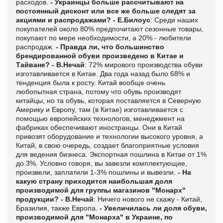
расходов.
- Украинцы больше рассчитывают на
постоянный дисконт или все же больше следят за
акциями и распродажами?
- Е.Билоус
: Среди наших
покупателей около 80% предпочитают сезонные товары,
покупают по мере необходимости, а 20% - любители
распродаж.
- Правда ли, что большинство
брендированной обуви произведено в Китае и
Тайване?
- В.Нечай
: 72% мирового производства обуви
изготавливается в Китае. Два года назад было 68% и
тенденция была к росту. Китай вообще очень
любопытная страна, потому что обувь производят
китайцы, но та обувь, которая поставляется в Северную
Америку и Европу, там (в Китае) изготавливается с
помощью европейских технологов, менеджмент на
фабриках обеспечивают иностранцы. Они в Китай
привозят оборудование и технологии высокого уровня, а
Китай, в свою очередь, создает благоприятные условия
для ведения бизнеса. Экспортная пошлина в Китае от 1%
до 3%. Условно говоря, вы завезли комплектующие,
произвели, заплатили 1-3% пошлины и вывезли.
- На
какую страну приходится наибольшая доля
производимой для группы магазинов "Монарх"
продукции?
- В.Нечай
: Ничего нового не скажу - Китай,
Бразилия, также Европа.
- Увеличилась ли доля обуви,
производимой для "Монарха" в Украине, по