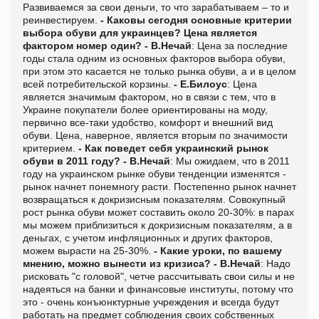
Развиваемся за свои деньги, то что зарабатываем – то и
реинвестируем.
- Каковы сегодня основные критерии
выбора обуви для украинцев? Цена является
фактором номер один?
- В.Нечай
: Цена за последние
годы стала одним из основных факторов выбора обуви,
при этом это касается не только рынка обуви, а и в целом
всей потребительской корзины.
- Е.Билоус
: Цена
является значимым фактором, но в связи с тем, что в
Украине покупатели более ориентированы на моду,
первично все-таки удобство, комфорт и внешний вид
обуви. Цена, наверное, является вторым по значимости
критерием.
- Как поведет себя украинский рынок
обуви в 2011 году?
- В.Нечай
: Мы ожидаем, что в 2011
году на украинском рынке обуви тенденции изменятся -
рынок начнет понемногу расти. Постепенно рынок начнет
возвращаться к докризисным показателям. Совокупный
рост рынка обуви может составить около 20-30%: в парах
мы можем приблизиться к докризисным показателям, а в
деньгах, с учетом инфляционных и других факторов,
можем вырасти на 25-30%.
- Какие уроки, по вашему
мнению, можно вынести из кризиса?
- В.Нечай
: Надо
рисковать "с головой", четче рассчитывать свои силы и не
надеяться на банки и финансовые институты, потому что
это - очень конъюнктурные учреждения и всегда будут
работать на предмет соблюдения своих собственных