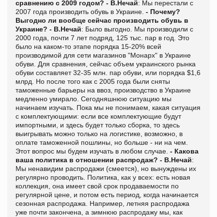
сравнению с 2009 годом?
- В.Нечай
: Мы перестали с
2007 года производить обувь в Украине.
- Почему?
Выгодно ли вообще сейчас производить обувь в
Украине?
- В.Нечай
: Было выгодно. Мы производили с
2000 года, почти 7 лет подряд, 125 тыс. пар в год. Это
было на каком-то этапе порядка 15-20% всей
производимой для сети магазинов "Монарх" в Украине
обуви. Для сравнения, сейчас объем украинского рынка
обуви составляет 32-35 млн. пар обуви, или порядка $1,6
млрд. Но после того как с 2005 года были сняты
таможенные барьеры на ввоз, производство в Украине
медленно умирало. Сегодняшнюю ситуацию мы
начинаем изучать. Пока мы не понимаем, какая ситуация
с комплектующими: если все комплектующие будут
импортными, и здесь будет только сборка, то здесь
выигрывать можно только на логистике, возможно, в
оплате таможенной пошлины, но больше - ни на чем.
Этот вопрос мы будем изучать в любом случае.
- Какова
ваша политика в отношении распродаж?
- В.Нечай
:
Мы ненавидим распродажи (смеется), но вынуждены их
регулярно проводить. Политика, как у всех: есть новая
коллекция, она имеет свой срок продаваемости по
регулярной цене, и потом есть период, когда начинается
сезонная распродажа. Например, летняя распродажа
уже почти закончена, а зимнюю распродажу мы, как