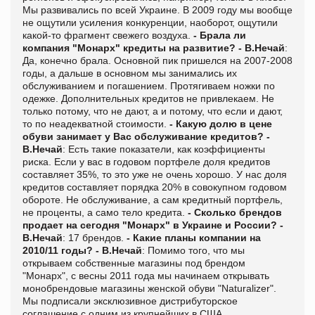
Мы развивались по всей Украине. В 2009 году мы вообще
не ощутили усиления конкуренции, наоборот, ощутили
какой-то фрагмент свежего воздуха.
- Брала ли
компания "Монарх" кредиты на развитие?
- В.Нечай
:
Да, конечно брала. Основной пик пришелся на 2007-2008
годы, а дальше в основном мы занимались их
обслуживанием и погашением. Протягиваем ножки по
одежке. Дополнительных кредитов не привлекаем. Не
только потому, что не дают, а и потому, что если и дают,
то по неадекватной стоимости.
- Какую долю в цене
обуви занимает у Вас обслуживание кредитов?
-
В.Нечай
: Есть такие показатели, как коэффициенты
риска. Если у вас в годовом портфеле доля кредитов
составляет 35%, то это уже не очень хорошо. У нас доля
кредитов составляет порядка 20% в совокупном годовом
обороте. Не обслуживание, а сам кредитный портфель,
не проценты, а само тело кредита.
- Сколько брендов
продает на сегодня "Монарх" в Украине и России?
-
В.Нечай
: 17 брендов.
- Какие планы компании на
2010/11 годы?
- В.Нечай
: Помимо того, что мы
открываем собственные магазины под брендом
"Монарх", с весны 2011 года мы начинаем открывать
монобрендовые магазины женской обуви "Naturalizer".
Мы подписали эксклюзивное дистрибуторское
соглашение с одним из крупнейших в США