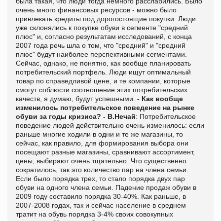
была такая, что люди тогда немного расслабились. Было
очень много финансовых ресурсов - можно было
привлекать кредиты под дорогостоящие покупки. Люди
уже склонялись к покупке обуви в сегменте "средний
плюс" и, согласно результатам исследований, с конца
2007 года речь шла о том, что "средний" и "средний
плюс" будут наиболее перспективными сегментами.
Сейчас, однако, не понятно, как вообще планировать
потребительский портфель. Люди ищут оптимальный
товар по справедливой цене, и те компании, которые
смогут соблюсти соотношение этих потребительских
качеств, я думаю, будут успешными.
- Как вообще
изменилось потребительское поведение на рынке
обуви за годы кризиса?
- В.Нечай
: Потребительское
поведение людей действительно очень изменилось: если
раньше многие ходили в одни и те же магазины, то
сейчас, как правило, для формирования выбора они
посещают разные магазины, сравнивают ассортимент,
цены, выбирают очень тщательно. Что существенно
сократилось, так это количество пар на члена семьи.
Если было порядка трех, то стало порядка двух пар
обуви на одного члена семьи. Падение продаж обуви в
2009 году составило порядка 30-40%. Как раньше, в
2007-2008 годах, так и сейчас население в среднем
тратит на обувь порядка 3-4% своих совокупных