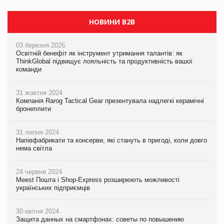
НОВИНИ B2B
03 березня 2026
Освітній бенефіт як інструмент утримання талантів: як
ThinkGlobal підвищує лояльність та продуктивність вашої
команди
31 жовтня 2024
Компанія Rarog Tactical Gear презентувала надлегкі керамічні
бронеплити
31 липня 2024
Напівфабрикати та консерви, які стануть в пригоді, коли довго
нема світла
24 червня 2024
Meest Пошта і Shop-Express розширюють можливості
українських підприємців
30 квітня 2024
Защита данных на смартфонах: советы по повышению