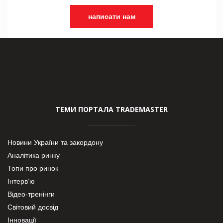
написати нам
ТЕМИ ПОРТАЛА TRADEMASTER
Новини України та закордону
Аналітика ринку
Топи про ринок
Інтерв’ю
Відео-тренінги
Світовий досвід
Інновації