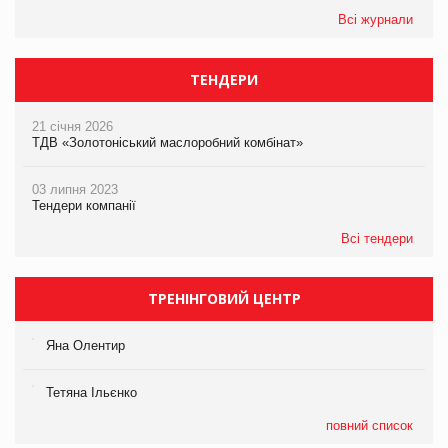
Всі журнали
ТЕНДЕРИ
21 січня 2026
ТДВ «Золотоніський маслоробний комбінат»
03 липня 2023
Тендери компанії
Всі тендери
ТРЕНІНГОВИЙ ЦЕНТР
Яна Олентир
Тетяна Ільєнко
повний список