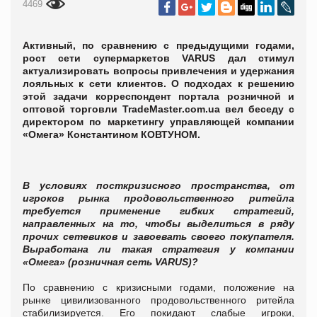
4469
Активный, по сравнению с предыдущими годами,
рост сети супермаркетов VARUS дал стимул
актуализировать вопросы привлечения и удержания
лояльных к сети клиентов. О подходах к решению
этой задачи корреспондент портала розничной и
оптовой торговли
TradeMaster
.
com
.
ua
вел беседу с
директором по маркетингу управляющей компании
«Омега» Константином КОВТУНОМ.
В условиях посткризисного пространства, от
игроков рынка продовольственного ритейла
требуется применение гибких стратегий,
направленных на то, чтобы выделиться в ряду
прочих сетевиков и завоевать своего покупателя.
Выработана ли такая стратегия у компании
«Омега» (розничная сеть
VARUS
)?
По сравнению с кризисными годами, положение на
рынке цивилизованного продовольственного ритейла
стабилизируется. Его покидают слабые игроки,