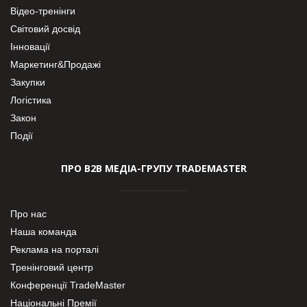
Відео-тренінги
Світовий досвід
Інновації
Маркетинг&Продажі
Закупки
Логістика
Закон
Події
ПРО В2В МЕДІА-ГРУПУ TRADEMASTER
Про нас
Наша команда
Реклама на порталі
Тренінговий центр
Конференції TradeMaster
Національні Премії