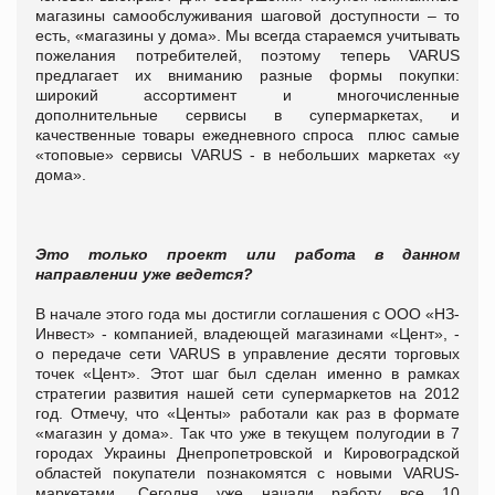
магазины самообслуживания шаговой доступности – то
есть, «магазины у дома».
Мы всегда стараемся учитывать
пожелания потребителей, поэтому теперь VARUS
предлагает их вниманию разные формы покупки:
широкий ассортимент и многочисленные
дополнительные сервисы в супермаркетах, и
качественные товары ежедневного спроса
плюс самые
«топовые» сервисы VARUS - в небольших маркетах «у
дома».
Это только проект или работа в данном
направлении уже ведется?
В начале этого года мы достигли соглашения с ООО «НЗ-
Инвест» - компанией, владеющей магазинами «Цент», -
о передаче сети
VARUS
в управление десяти торговых
точек «Цент». Этот шаг был сделан именно в рамках
стратегии развития нашей сети супермаркетов на 2012
год.
Отмечу, что «Центы» работали как раз в формате
«магазин у дома». Так что уже в текущем полугодии в 7
городах Украины Днепропетровской и Кировоградской
областей покупатели познакомятся с новыми VARUS-
маркетами. Сегодня уже начали работу все 10