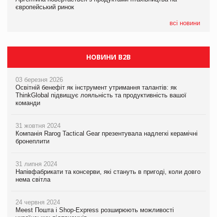
європейський ринок
європейський ринок
05.08.2026
всі новини
Сергій Лісунов про заморожені хлібобулочні вироби на
PrivateLabel&FMCG Master 2026
НОВИНИ B2B
03 березня 2026
Освітній бенефіт як інструмент утримання талантів: як
ThinkGlobal підвищує лояльність та продуктивність вашої
команди
31 жовтня 2024
Компанія Rarog Tactical Gear презентувала надлегкі керамічні
бронеплити
31 липня 2024
Напівфабрикати та консерви, які стануть в пригоді, коли довго
нема світла
24 червня 2024
Meest Пошта і Shop-Express розширюють можливості