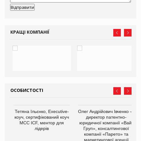
КРАЩІ КОМПАНІЇ
ОСОБИСТОСТІ
,
Тетяна Ільєнко, Executive-
Олег Андрійович Івченко —
ОВ
коуч, сертифікований коуч
директор патентно-
МСС ICF, ментор для
юридичної компанії «Вайз
лідерів
Груп», консалтингової
компанії «Парето» та
маркетингової агенції