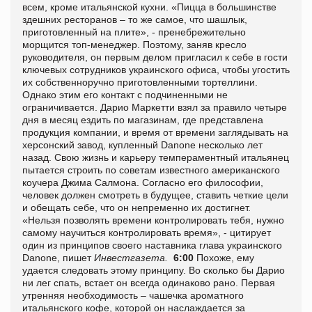
всем, кроме итальянской кухни. «Пицца в большинстве
здешних ресторанов – то же самое, что шашлык,
приготовленный на плите», - пренебрежительно
морщится топ-менеджер. Поэтому, заняв кресло
руководителя, он первым делом пригласил к себе в гости
ключевых сотрудников украинского офиса, чтобы угостить
их собственноручно приготовленными тортеллини.
Однако этим его контакт с подчиненными не
ограничивается. Дарио Маркетти взял за правило четыре
дня в месяц ездить по магазинам, где представлена
продукция компании, и время от времени заглядывать на
херсонский завод, купленный Danone несколько лет
назад. Свою жизнь и карьеру темпераментный итальянец
пытается строить по советам известного американского
коучера Джима Салмона. Согласно его философии,
человек должен смотреть в будущее, ставить четкие цели
и обещать себе, что он непременно их достигнет.
«Нельзя позволять времени контролировать тебя, нужно
самому научиться контролировать время», - цитирует
один из принципов своего наставника глава украинского
Danone, пишет
Инвестгазета
.
6:00
Похоже, ему
удается следовать этому принципу. Во сколько бы Дарио
ни лег спать, встает он всегда одинаково рано. Первая
утренняя необходимость – чашечка ароматного
итальянского кофе, которой он наслаждается за