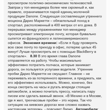
просмотром политико-экономических теленовостей.
Завтрак у топ-менеджера более чем скромный и, как
правило, ограничивается парой единиц молочной
продукции Danone. Следующая составляющая утреннего
моциона Дарио Маркетти – обязательный поход в
спортзал, расположенный в 400 метрах от его дома. В
перерывах между упражнениями топ-менеджер
просматривает электронную почту, которая буквально
сыпется из французского и латиноамериканского
офисов.
Экономия времени:
«Если я буду проверять
всю свою почту по приходу в офис, потеряю целых 45
минут! Лучше просмотреть ее с помощью BlackBerry в
спортзале».
8.30
В это время глава Danone
отправляется на работу. Чтобы максимально
эффективно потратить полчаса, которые занимает
дорога, он пользуется услугами водителя. Утренние
пробки Дарио Маркетти не смущают. Главное – не
переживать из-за потерянного времени, а придумать, как
его эффективно использовать. Можно, конечно, без
конца смотреть на часы и ругать впереди стоящие
автомобили, а можно почитать прессу, написать пару
писем или сделать важный звонок. «В Мехико и в Москве,
где я жил, трехчасовые пробки – это норма. Так что
ситуацию на киевских дорогах мне сложно назвать
настоящим затором», - поясняет Дарио.
Автомобили
: