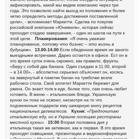
зафиксировать, какой мы видим компанию через три
года. Это позволило найти выход из положения и более
четко определить методы достижения поставленной
цели», - вспоминает Маркетти. Сделка по покупке
российской компании «Юнимилк», которая сейчас
проходит стадию завершения, - один из шагов на пути к
этой цели.
Планирование
:
«Я очень уважаю
планирование, потому что бизнес – это жизнь в
будущем».
13.00-14.00
Если обеденное время не занято
выездными встречами, Дарио остается в офисе. Ест он в
это время суток очень скромно, как правило, фрукты.
«Беру с собой два банана. Один съедаю в 11.00, второй
– в 14.00», - абсолютно серьезно объясняет он, косясь
на завернутый в пакетик банан на тумбочке возле
рабочего стола. Свой аппетит Маркетти бережет для
ужина. Он знает толк в еде, более того, сам очень любит
готовить. В меню – итальянские блюда. Украинскую
кухню он пока не освоил, несмотря на то что
подчиненные подарили ему шикарную книгу рецептов
национальных деликатесов.
Кухня:
«Предпочитаю
итальянскую еду, но в Украине посещаю рестораны
местной кухни».
15:00
Вторая половина дня у
итальянца такая же активная, как и первая. В это время
проходят совещания, презентации и видеоконференции
с Парижем и Москвой. В его кабинете также часто можно