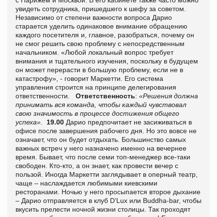
увидеть сотрудника, пришедшего к шефу за советом.
Независимо от степени важности вопроса Дарио
старается уделить одинаковое внимание обращению
каждого посетителя и, главное, разобраться, почему он
не смог решить свою проблему с непосредственным
начальником. «Любой локальный вопрос требует
внимания и тщательного изучения, поскольку в будущем
он может перерасти в большую проблему, если не в
катастрофу», - говорит Маркетти. Его система
управления строится на принципе делегирования
ответственности.
Ответственность
:
«Решения должна
принимать вся команда, чтобы каждый чувствовал
свою значимость в процессе достижения общего
успеха».
19.00
Дарио предпочитает не засиживаться в
офисе после завершения рабочего дня. Но это вовсе не
означает, что он будет отдыхать. Большинство самых
важных встреч у него назначено именно на вечернее
время. Бывает, что после семи топ-менеджер все-таки
свободен. Кто-кто, а он знает, как провести вечер с
пользой. Иногда Маркетти заглядывает в оперный театр,
чаще – наслаждается любимыми киевскими
ресторанами. Ночью у него просыпается второе дыхание
– Дарио отправляется в клуб D’Lux или Buddha-bar, чтобы
вкусить прелести ночной жизни столицы. Так проходят