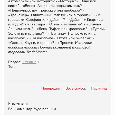
Автомобиль или мотоцикл? - «Мотоцикл» Вино или
виски? - «Вино» Акции или недвижимость? -
«Недвижимость» Тренажер или пробежка? -
«Тренажер» Однотонный галстук или в горошек? - «В
горошек» Серфинг или дайвинг? - «Дайвинг» Квартира
или дом? - «Квартира» Отель или палатка? - «Отель»
Лен или шелк? - «Лен» Туфли или кроссовки? - «Туфли»
Золото или платина? - «Платина» На песке или на
шезлонге? - «На шезлонге» Охота или рыбалка? -
«Охота» Кнут или пряник? - «Пряник»
Источник:
economic-ua.com
Портал розничной и оптовой
торговли TradeMaster
Раздел:
Інтерв'ю
>
Теги:
Попередня
Весь список
Наступна
Коментарі
Ваш коментар буде першим.