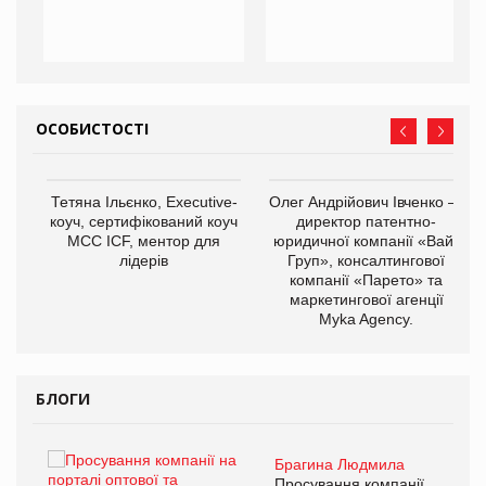
ОСОБИСТОСТІ
,
Тетяна Ільєнко, Executive-
Олег Андрійович Івченко —
ОВ
коуч, сертифікований коуч
директор патентно-
МСС ICF, ментор для
юридичної компанії «Вайз
лідерів
Груп», консалтингової
компанії «Парето» та
маркетингової агенції
Myka Agency.
БЛОГИ
Брагина Людмила
ї
Просування компанії