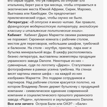
его серые будни, что уж говорить об отпуске! Его
итальянец берет раз в три месяца, чтобы отправиться в
экзотические места Южной Африки, Сирии, Марокко,
Вьетнама или Камбоджи. Он предпочитает
приключенческий отдых, чтобы скучно не было.
Литература:
«В отпуске я много читаю. Как правило,
французскую модернистскую литературу, английскую
классику и итальянские политические книги».
Кабинет
Кабинет Дарио Маркетти своими размерами
не поражает. Скромная комната с рабочим столом,
местом для переговоров, небольшим шкафом, тумбочкой
и балконом. На столе - ноутбук, принтер, пара книг и
бутылка минеральной воды. В шкафу расположилась
бизнес-литература, выставлены экземпляры продукции
украинского завода Danone. Некоторые из них –
сувенирные, судя по логотипу «Дарио». Статуэтками и
фотографиями в рамках усеяна тумбочка. На стенах
висят картины имени шефа – на каждой из них
изображен Маркетти. Это подарки сотрудников и
партнеров. Над рабочим столом красуется полотно, на
котором Владимир Ленин держит бутылочку с продукцией
компании - символическое единение современной
компании и социалистического прошлого украинского
завода «Родич», купленного и окультуренного Danone.
Все или ничего
Остров Бали или ОАЭ? - «Бали»