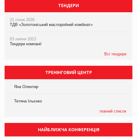
ТЕНДЕРИ
21 січня 2026
ТДВ «Золотоніський маслоробний комбінат»
03 липня 2023
Тендери компанії
Всі тендери
ТРЕНІНГОВИЙ ЦЕНТР
Яна Олентир
Тетяна Ільєнко
повний список
НАЙБЛИЖЧА КОНФЕРЕНЦІЯ