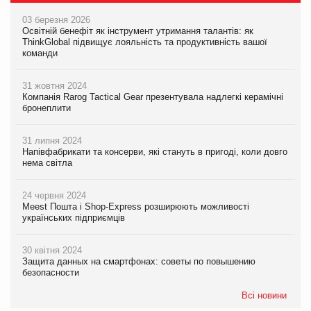
03 березня 2026
Освітній бенефіт як інструмент утримання талантів: як
ThinkGlobal підвищує лояльність та продуктивність вашої
команди
31 жовтня 2024
Компанія Rarog Tactical Gear презентувала надлегкі керамічні
бронеплити
31 липня 2024
Напівфабрикати та консерви, які стануть в пригоді, коли довго
нема світла
24 червня 2024
Meest Пошта і Shop-Express розширюють можливості
українських підприємців
30 квітня 2024
Защита данных на смартфонах: советы по повышению
безопасности
Всі новини