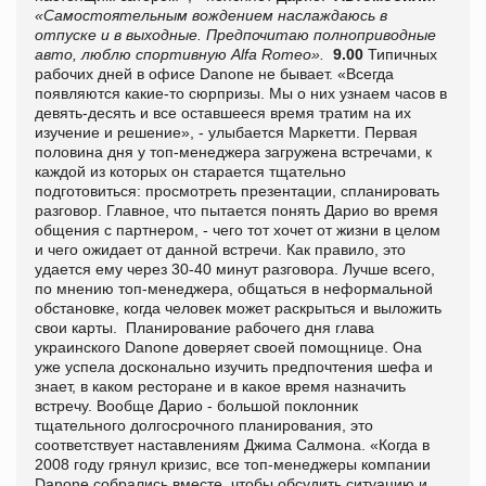
«Самостоятельным вождением наслаждаюсь в
отпуске и в выходные. Предпочитаю полноприводные
авто, люблю спортивную Alfa Romeo».
9.00
Типичных
рабочих дней в офисе Danone не бывает. «Всегда
появляются какие-то сюрпризы. Мы о них узнаем часов в
девять-десять и все оставшееся время тратим на их
изучение и решение», - улыбается Маркетти. Первая
половина дня у топ-менеджера загружена встречами, к
каждой из которых он старается тщательно
подготовиться: просмотреть презентации, спланировать
разговор. Главное, что пытается понять Дарио во время
общения с партнером, - чего тот хочет от жизни в целом
и чего ожидает от данной встречи. Как правило, это
удается ему через 30-40 минут разговора. Лучше всего,
по мнению топ-менеджера, общаться в неформальной
обстановке, когда человек может раскрыться и выложить
свои карты. Планирование рабочего дня глава
украинского Danone доверяет своей помощнице. Она
уже успела досконально изучить предпочтения шефа и
знает, в каком ресторане и в какое время назначить
встречу. Вообще Дарио - большой поклонник
тщательного долгосрочного планирования, это
соответствует наставлениям Джима Салмона. «Когда в
2008 году грянул кризис, все топ-менеджеры компании
Danone собрались вместе, чтобы обсудить ситуацию и