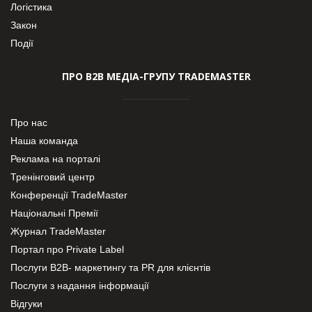
Логістика
Закон
Події
ПРО В2В МЕДІА-ГРУПУ TRADEMASTER
Про нас
Наша команда
Реклама на порталі
Тренінговий центр
Конференції TradeMaster
Національні Премії
Журнал TradeMaster
Портал про Private Label
Послуги В2В- маркетингу та PR для клієнтів
Послуги з надання інформації
Відгуки