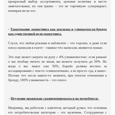
прекрасный выбор ассортимента, ценовая политика и место
замечательные, но там грязно – это не «премиум» супермаркет,
невзирая ни на что.
-
Трактование маркетинга как рекламы и узнаваемости бренда
как единственной цели маркетинга.
Слухи, что любая реклама и паблисити – это хорошо, и даже если
плохо написали в газете – главное что написали, являются ложью.
Это еще может сыграть на руку с 4% узнаваемостью: если раньше
о вас вообще ничего не знали, вы можете получить до 50%. Но
когда о вас знают уже 50%, борьба должна вестись за
ассоциирование с чем-то «симпатичным», а не просто «да, я знаю».
Потому что после какого-то момента, при плохом отношении к
бренду, 100% узнаваемость – это плохо.
-
Неумение правильно сконцентрироваться на потребителе.
Например, мы работали с клиентом, который думал, что основная
его потребительская категория – это мужчины. Сотрудничая с