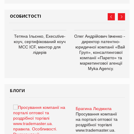
ОСОБИСТОСТІ
,
Тетяна Ільєнко, Executive-
Олег Андрійович Івченко —
ОВ
коуч, сертифікований коуч
директор патентно-
МСС ICF, ментор для
юридичної компанії «Вайз
лідерів
Груп», консалтингової
компанії «Парето» та
маркетингової агенції
Myka Agency.
БЛОГИ
Брагина Людмила
ї
Просування компанії
а
на порталі оптової та
роздрібної торгівлі
www.trademaster.ua.