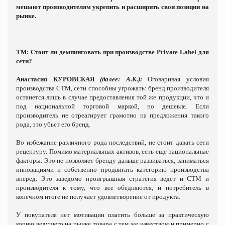
мешают производителям укрепить и расширить свои позиции на
рынке.
ТМ: Стоит ли демпинговать при производстве
Private
Label
для
сети?
Анастасия КУРОВСКАЯ
(далее: А.К.):
Оговаривая условия
производства СТМ, сети способны угрожать: бренд производителя
останется лишь в случае предоставления той же продукции, что и
под национальной торговой маркой, но дешевле. Если
производитель не отреагирует грамотно на предложения такого
рода, это убьет его бренд.
Во избежание различного рода последствий, не стоит давать сети
рецептуру. Помимо материальных активов, есть еще рациональные
факторы. Это не позволяет бренду дальше развиваться, заниматься
инновациями и собственно продвигать категорию производства
вперед. Это заведомо проигрышная стратегия ведет и СТМ и
производителя к тому, что все обедняются, и потребитель в
конечном итоге не получает удовлетворение от продукта.
У покупателя нет мотивации платить больше за практическую
копию ведущего на рынке товара с тем же качеством и примерно с