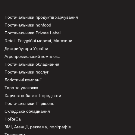
Постачальники продуктів харчування
Постачальники nonfood
Постачальники Private Label
Retail. Роздрібні мережі, Магазини
Дистрибутори України
Агропромисловий комплекс
Постачальники обладнання
Постачальники послуг
Логістичні компанії
Тара та упаковка
Харчові добавки. Інгредієнти.
Постачальники IT-рішень
Складське обладнання
HoReCa
ЗМІ, Агенції, реклама, поліграфія
Транспорт