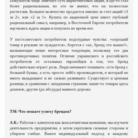
Покупатель чаще замечает суть маркетинговых акций, и где-то стал
более рациональным, но это не значит, что он полностью
расчетлив. Большое количество продается именно за счет акций «3
за 2», или «2 за 1». Купить по акционной цене имеет глубокий
рациональный смысл, например, в Восточной Европе потребители
научились ждать акции и покупать во время нее.
У постсоветского потребителя подспудные чувства: «хороший
товар в рекламе не нуждается», борется с «ах, бренд это важно!»,
вызывающие некие интересные тенденции, поскольку это два
противоречивых понятия. Отличие украинского и российского
потребителя от остальных европейцев в том, что бренд
действительно играет роль. Люди начинают понимать: есть бренд с
большой буквы, а есть просто лейбл производителя, в который не
много вкладывают и не сильно развивают. Существует и ценовая
разница, в сравнении с западными странами: какие-то товары здесь
дешевле, другие (до абсурда) намного дороже.
ТМ: Что мешает успеху брендов?
А.К.:
Работая с клиентом как консалтинговая компания, мы изучаем
деятельность предприятия, а затем укрепляем сильные стороны и
убираем слабые. Важен индивидуальный подход к каждому