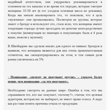
медийный агентством, они умудрились рекламироваться в
основном на тех каналах и во время тех передач, которые смотрят
женщины 35-50 лет (в это уходила основная масса их рекламы).
Когда мы начали анализировать это, то пояснили, что в цель
«мужчины» они промахивались. Посмотрев на группы, которые
знают о бренде и используют его, стало ясно, что женщины имеют
тенденцию гораздо лучше проходить по цепочке непосредственно
к покупке (конвертация из знающих в покупающих была в 4 раза
выше, нежели у мужчин).
В Швейцарии мы сделали анализ для одного из пивных брендов и
выявили, что женщины являются для них очень привлекательным
сегментом, мы сконцентрировались на этом, и тем самым доля
рынка увеличилась на 5%.
- Понимание, «почему не покупают другие» – гораздо более
ценно, чем понимание, «за что покупают».
Необходимо смотреть на данные шире. Ошибка в том, что мы
спрашиваем тех, кто нас покупает, «почему?», считая, что целевая
аудитория, которая нас не выбирает, не имеет права голоса. А надо
как раз таки понять причины отказа от продукции.