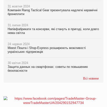
31 жовтня 2024
Компанія Rarog Tactical Gear презентувала надлегкі керамічні
бронеплити
31 липня 2024
Напівфабрикати та консерви, які стануть в пригоді, коли довго
нема світла
24 червня 2024
Meest Пошта і Shop-Express розширюють можливості
українських підприємців
30 квітня 2024
Защита данных на смартфонах: советы по повышению
безопасности
Всі новини