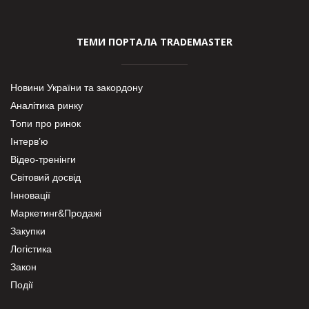
ТЕМИ ПОРТАЛА TRADEMASTER
Новини України та закордону
Аналітика ринку
Топи про ринок
Інтерв’ю
Відео-тренінги
Світовий досвід
Інновації
Маркетинг&Продажі
Закупки
Логістика
Закон
Події