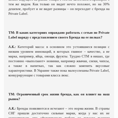
тем же видом. Как только он видит нечто похожее, но на 30%
дешевле, пробует и не видит разницы – он переходит с бренда на
Private
Label
.
ТМ: В каких категориях оправдано работать с сетью по
Private
Label
наряду с представлением своего Бренда на ее полках?
А.К.:
Категорий масса: в основном это устоявшиеся позиции с
низким уровнем инноваций, в которых главное – качество, а не
марка, например, яйца, овощи, фрукты. Трудно СТМ в нишах, где
постоянно «выползают» новинки, например жвачки, снеки, чипсы,
а также в напитках, так как сложно заменить вкусовые
характеристики. В Украине также пока малоуспешны
Private
Label
,
конкурирующие с товарами класса люкс.
ТМ: Ограниченный срок жизни бренда, как он влияет на наш
рынок?
А.К.:
Бренды появляются и исчезают – это норма жизни. В страны
СНГ пришли достаточно сильные марки, когда у нас их не
существовало, что сформировало любовь на гораздо высшем