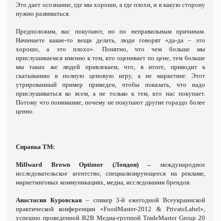
Это дает осознание, где мы хороши, а где плохи, и в какую сторону
нужно развиваться.
Предположим, вас покупают, но по неправильным причинам.
Начинаете какие-то вещи делать, люди говорят «да-да – это
хорошо, а это плохо». Понятно, что чем больше мы
прислушиваемся именно к тем, кто оценивает по цене, тем больше
мы таких же людей привлекаем, что, в итоге, приводит к
скатыванию в полную ценовую игру, а не маркетинг. Этот
утрированный пример приведен, чтобы показать, что надо
прислушиваться ко всем, а не только к тем, кто нас покупает.
Потому что понимание, почему не покупают другие гораздо более
ценно.
Справка ТМ:
Millward Brown Optimor (Лондон) –
международное
исследовательское агентство, специализирующееся на рекламе,
маркетинговых коммуникациях, медиа, исследовании брендов.
Анастасия Куровская
– спикер 3-й ежегодной Всеукраинской
практической конференции «FoodMaster-2012 & PrivateLabel»,
успешно проведенной В2В Медиа-группой TradeMaster Group 20