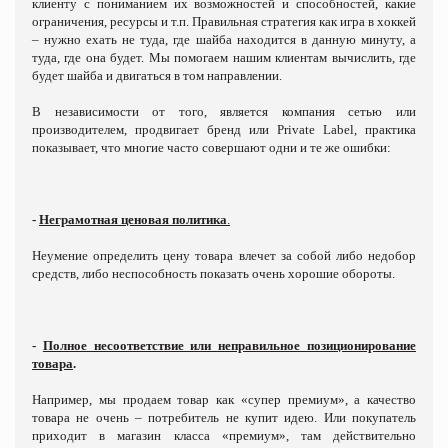
клиенту с пониманием их возможностей и способностей, какие
ограничения, ресурсы и т.п. Правильная стратегия
как игра в хоккей
– нужно ехать не туда, где шайба находится в данную минуту, а
туда, где она будет. Мы помогаем нашим клиентам вычислить, где
будет шайба и двигаться в том направлении.
В независимости от того, является компания сетью или
производителем, продвигает бренд или
Private
Label
, практика
показывает, что многие часто совершают одни и те же ошибки:
-
Неграмотная ценовая политика
.
Неумение определить цену товара влечет за собой либо недобор
средств, либо неспособность показать очень хорошие обороты.
-
Полное несоответствие или неправильное позиционирование
товара
.
Например, мы продаем товар как «супер премиум», а качество
товара не очень – потребитель не купит идею. Или покупатель
приходит в магазин класса «премиум», там действительно