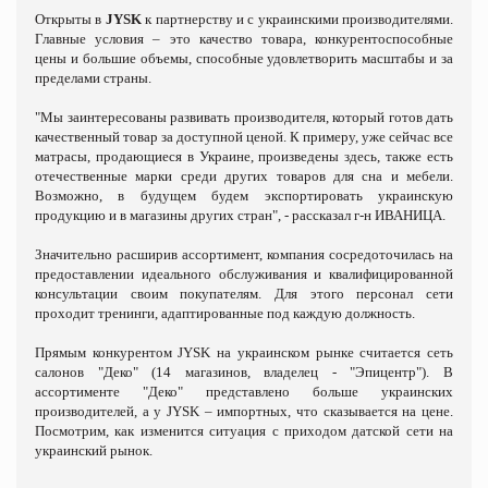
Открыты в
JYSK
к партнерству и с украинскими производителями.
Главные условия – это качество товара, конкурентоспособные
цены и большие объемы, способные удовлетворить масштабы и за
пределами страны.
"Мы заинтересованы развивать производителя, который готов дать
качественный товар за доступной ценой. К примеру, уже сейчас все
матрасы, продающиеся в Украине, произведены здесь, также есть
отечественные марки среди других товаров для сна и мебели.
Возможно, в будущем будем экспортировать украинскую
продукцию и в магазины других стран", - рассказал г-н ИВАНИЦА.
Значительно расширив ассортимент, компания сосредоточилась на
предоставлении идеального обслуживания и квалифицированной
консультации своим покупателям. Для этого персонал сети
проходит тренинги, адаптированные под каждую должность.
Прямым конкурентом JYSK на украинском рынке считается сеть
салонов "Деко" (14 магазинов, владелец - "Эпицентр"). В
ассортименте "Деко" представлено больше украинских
производителей, а у JYSK – импортных, что сказывается на цене.
Посмотрим, как изменится ситуация с приходом датской сети на
украинский рынок.