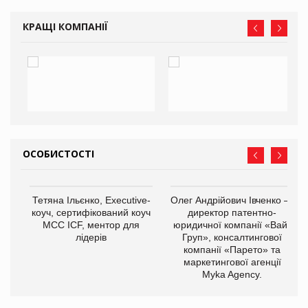
КРАЩІ КОМПАНІЇ
ОСОБИСТОСТІ
,
Тетяна Ільєнко, Executive-
Олег Андрійович Івченко —
ОВ
коуч, сертифікований коуч
директор патентно-
МСС ICF, ментор для
юридичної компанії «Вайз
лідерів
Груп», консалтингової
компанії «Парето» та
маркетингової агенції
Myka Agency.