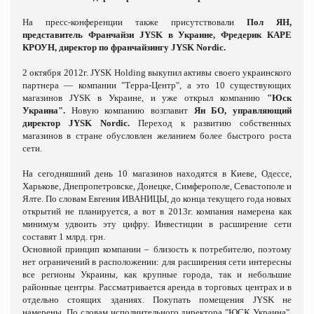
На пресс-конференции также присутствовали
Пол
ЯН
,
представитель Франчайзи JYSK в Украине, Фредерик
КАРЕ
КРОУН
, директор по франчайзингу JYSK
Nordic
.
2 октября 2012г. JYSK Holding выкупил активы своего украинского
партнера — компании "Терра-Центр", а это 10 существующих
магазинов JYSK в Украине, и уже открыл компанию
"Юск
Украина".
Новую компанию возглавит
Ян БО, управляющий
директор JYSK Nordic.
Переход к развитию собственных
магазинов в стране обусловлен желанием более быстрого роста
сети.
На сегодняшний день 10 магазинов находятся в Киеве, Одессе,
Харькове, Днепропетровске, Донецке, Симферополе, Севастополе и
Ялте. По словам Евгения ИВАНИЦЫ, до конца текущего года новых
открытий не планируется, а вот в 2013г. компания намерена как
минимум удвоить эту цифру. Инвестиции в расширение сети
составят 1 млрд. грн.
Основной принцип компании – близость к потребителю, поэтому
нет ограничений в расположении: для расширения сети интересны
все регионы Украины, как крупные города, так и небольшие
районные центры. Рассматривается аренда в торговых центрах и в
отдельно стоящих зданиях. Покупать помещения JYSK не
намерены. По словам исполнительного директора "ЮСК Украина",