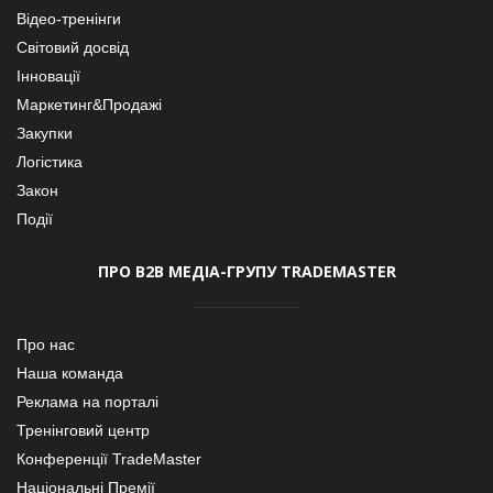
Відео-тренінги
Світовий досвід
Інновації
Маркетинг&Продажі
Закупки
Логістика
Закон
Події
ПРО В2В МЕДІА-ГРУПУ TRADEMASTER
Про нас
Наша команда
Реклама на порталі
Тренінговий центр
Конференції TradeMaster
Національні Премії