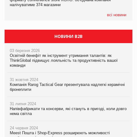
налічуватиме 374 магазини
Millennium
всі новини
НОВИНИ B2B
03 березня 2026
Освітній бенефіт як інструмент утримання талантів: як
ThinkGlobal підвищує лояльність та продуктивність вашої
команди
31 жовтня 2024
Компанія Rarog Tactical Gear презентувала надлегкі керамічні
бронеплити
31 липня 2024
Напівфабрикати та консерви, які стануть в пригоді, коли довго
нема світла
24 червня 2024
Meest Пошта і Shop-Express розширюють можливості