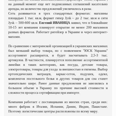
на данный момент еще нет подписанных соглашений касательно
аренды, но количество предложений увеличилось в разы.
Сеть развивается в трех стандартных форматах: магазины
площадью 1 тыс. кв.м, формат гипер Jysk – до 2 тыс. кв.м и сити
Jysk – 500-600 кв.м.
Евгений ИВАНИЦА
заявил, что в ближайшие
10-15 лет компания планирует открытие не менее 200 магазинов
разных форматов. Работает ритейлер в Украине и через интернет-
магазин.
По сравнению с материнской организацией в украинских магазинах
был меньший выбор товара, но с появлением "ЮСК Украина"
ассортимент расширится, и будет насчитывать 2,5-3 тыс.
артикулов. В частности, планируется пополнение ассортиментной
линейки в таких категориях, как посуда, детские товары,
электротовары, товары для ухода за внешностью и гигиены. Выбор
ортопедических матрацев, каркас-сеток, подушек, одеял,
комплектов постельного белья и других товаров для сна станет
значительно шире. Ранее данные предложения не завозились в
большом объеме в Украину по причине высокой стоимости и
сложности процесса сертификации при импорте.
Компания работает с поставщиками из многих стран, среди них:
много фабрик в Италии, Испании, Дании, Индии, Пакистане.
Поэтому логистические центры расположены по всему миру.