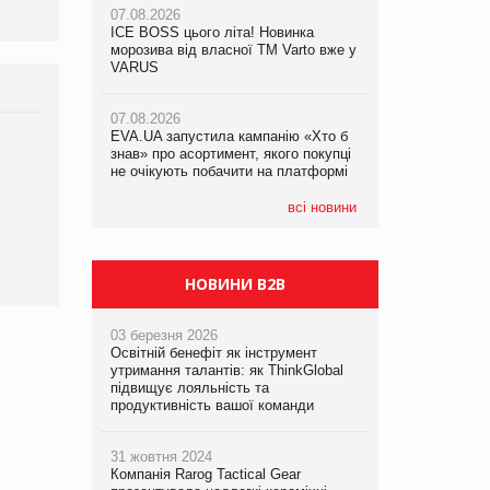
07.08.2026
ICE BOSS цього літа! Новинка
06.08.2026
07.08.2026
морозива від власної ТМ Varto вже у
Смачна новинка для хвостатих: у
Франція заборонила рекламні дзвінки
VARUS
VARUS з’явилися паучі Varto Paw
без згоди клієнтів
expert від власної ТМ Varto!
07.08.2026
EVA.UA запустила кампанію «Хто б
05.08.2026
Брагина Людмила
знав» про асортимент, якого покупці
Мережа супермаркетів VARUS купує
не очікують побачити на платформі
мережу магазинів формату
Просування компанії на
convenience store КОЛО: об’єднана
порталі оптової та
компанія налічуватиме 374 магазини
всі новини
роздрібної торгівлі
www.trademaster.ua.
правила. Особливості.
НОВИНИ B2B
03 березня 2026
Освітній бенефіт як інструмент
утримання талантів: як ThinkGlobal
підвищує лояльність та
продуктивність вашої команди
31 жовтня 2024
Компанія Rarog Tactical Gear