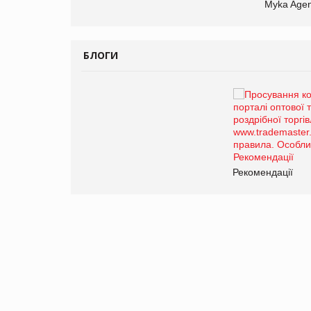
Myka Agen
БЛОГИ
Брагина Людмила
Просування компанії на
порталі оптової та
роздрібної торгівлі
www.trademaster.ua.
правила. Особливості.
ії
Рекомендації