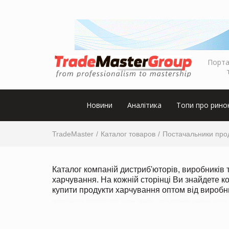
Порта
Новини
Аналітика
Топи про рино
TradeMaster
Каталог товаров
Постачальники прод
Каталог компаній дистриб'юторів, виробників 
харчування. На кожній сторінці Ви знайдете к
купити продукти харчування оптом від виробн
производители непродуктовой группы товаров , fmcg компании украины, купить