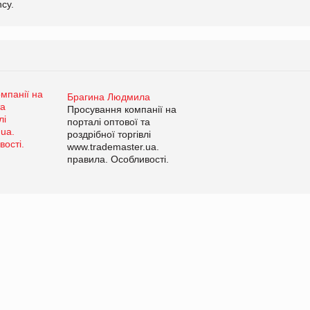
cy.
Брагина Людмила
Просування компанії на
порталі оптової та
роздрібної торгівлі
www.trademaster.ua.
правила. Особливості.
Рекомендації