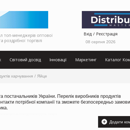
Вхід
Реєстрація
л топ-менеджерів оптової
та роздрібної торгівлі
08 серпня 2026
к
Світовий досвід
Інновації
Маркетинг
Каталог Ком
уктів харчування
Яйце
та постачальників України. Перелік виробників продуктів
онтакти потрібної компанії та зможете безпосередньо замови
ика.
 производители непродуктовой группы товаров
Додати ко