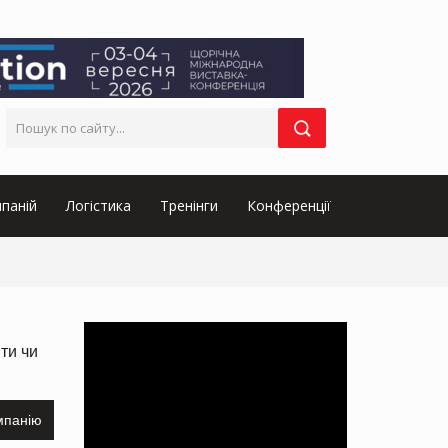
паній
Логістика
Тренінги
Конференції
ти чи
мпанію