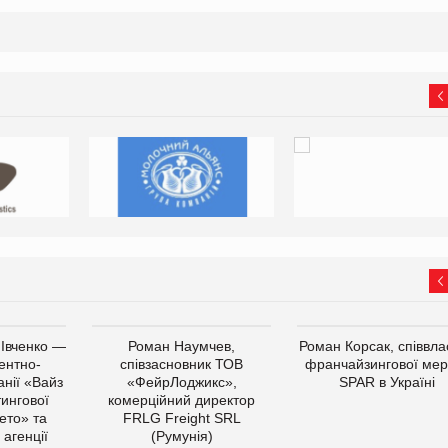
 Івченко —
Роман Наумчев,
Роман Корсак, співвла
ентно-
співзасновник ТОВ
франчайзингової мер
нії «Вайз
«ФейрЛоджикс»,
SPAR в Україні
тингової
комерційний директор
ето» та
FRLG Freight SRL
 агенції
(Румунія)