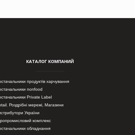
КАТАЛОГ КОМПАНИЙ
остачальники продуктів харчування
остачальники nonfood
стачальники Private Label
tail. Роздрібні мережі, Магазини
истрибутори України
гропромисловий комплекс
остачальники обладнання