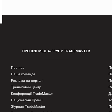
ПРО В2В МЕДІА-ГРУПУ TRADEMASTER
Про нас
П
Наша команда
П
Реклама на порталі
По
Тренінговий центр
Re
Конференції TradeMaster
Д
Національні Премії
А
Журнал TradeMaster
П