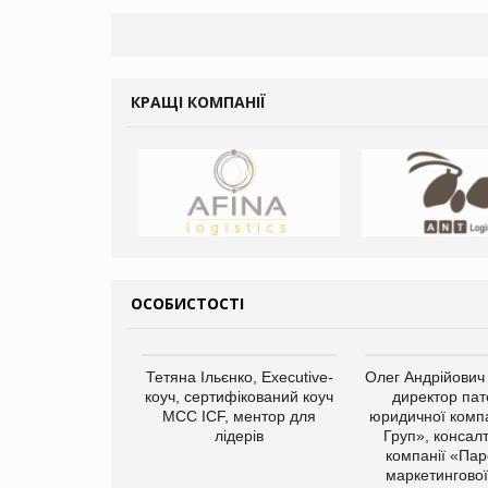
КРАЩІ КОМПАНІЇ
ОСОБИСТОСТІ
арас Ігорович,
Тетяна Ільєнко, Executive-
Олег Андрійович
иробництва ТОВ
коуч, сертифікований коуч
директор пат
Герчак"
МСС ICF, ментор для
юридичної компа
лідерів
Груп», консал
компанії «Пар
маркетингової