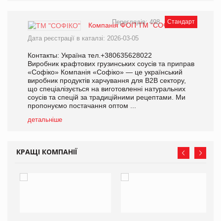
Переглядів: 498
Стандарт
Компанія ФОП ТМ "СОФІКО"
Дата реєстрації в каталзі: 2026-03-05
Контакты: Україна тел.+380635628022
Виробник крафтових грузинських соусів та приправ
«Софіко» Компанія «Софіко» — це український
виробник продуктів харчування для B2B сектору,
що спеціалізується на виготовленні натуральних
соусів та спецій за традиційними рецептами. Ми
пропонуємо постачання оптом ...
детальніше
КРАЩІ КОМПАНІЇ