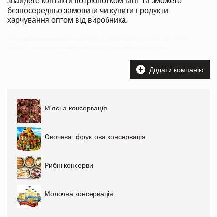
знайдете контакти потрібної компанії та зможете
безпосередньо замовити чи купити продукти
харчування оптом від виробника.
Купить
продукты питания
оптом напрямую от, производителя. Смотреть весь каталог
компаний. Свяжитесь с
поставщиком
и напрямую обсудите детали сделки.
Додати компанію
М'ясна консервація
Овочева, фруктова консервація
Рибні консерви
Молочна консервація