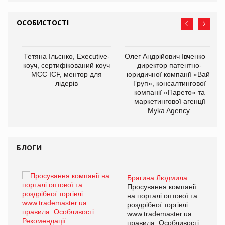
ОСОБИСТОСТІ
,
Тетяна Ільєнко, Executive-
Олег Андрійович Івченко —
ОВ
коуч, сертифікований коуч
директор патентно-
МСС ICF, ментор для
юридичної компанії «Вайз
лідерів
Груп», консалтингової
компанії «Парето» та
маркетингової агенції
Myka Agency.
БЛОГИ
Брагина Людмила
ї
Просування компанії
а
на порталі оптової та
роздрібної торгівлі
www.trademaster.ua.
і.
правила. Особливості.