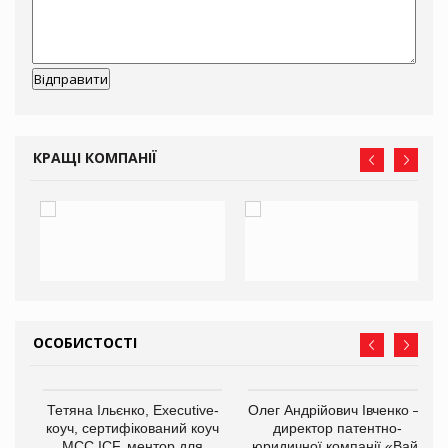
КРАЩІ КОМПАНІЇ
ОСОБИСТОСТІ
,
Тетяна Ільєнко, Executive-
Олег Андрійович Івченко —
ОВ
коуч, сертифікований коуч
директор патентно-
МСС ICF, ментор для
юридичної компанії «Вайз