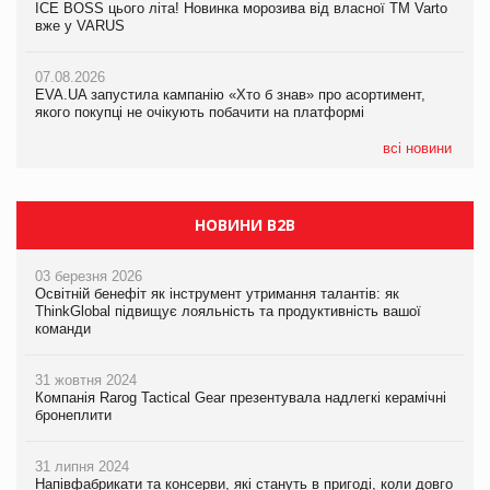
ICE BOSS цього літа! Новинка морозива від власної ТМ Varto
06.08.2026
вже у VARUS
Смачна новинка для хвостатих: у VARUS з’явилися паучі
07.08.2026
Varto Paw expert від власної ТМ Varto!
Франція заборонила рекламні дзвінки без згоди клієнтів
07.08.2026
EVA.UA запустила кампанію «Хто б знав» про асортимент,
05.08.2026
якого покупці не очікують побачити на платформі
Мережа супермаркетів VARUS купує мережу магазинів
формату convenience store КОЛО: об’єднана компанія
налічуватиме 374 магазини
всі новини
НОВИНИ B2B
03 березня 2026
Освітній бенефіт як інструмент утримання талантів: як
ThinkGlobal підвищує лояльність та продуктивність вашої
команди
31 жовтня 2024
Компанія Rarog Tactical Gear презентувала надлегкі керамічні
бронеплити
31 липня 2024
Напівфабрикати та консерви, які стануть в пригоді, коли довго