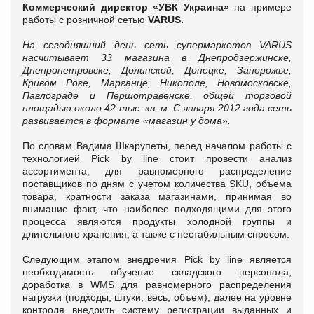
Коммерческий директор «УВК Украина»
на примере
работы с розничной сетью
VARUS.
На сегодняшний день сеть супермаркетов VARUS
насчитывает 33 магазина в Днепродзержинске,
Днепропетровске, Долинской, Донецке, Запорожье,
Кривом Роге, Марганце, Никополе, Новомосковске,
Павлограде и Першотравенске, общей торговой
площадью около 42 тыс. кв. м. С января 2012 года сеть
развивается в формате «магазин у дома».
По словам Вадима Шкарупеты, перед началом работы с
технологией Pick by line стоит провести анализ
ассортимента, для равномерного распределение
поставщиков по дням с учетом количества SKU, объема
товара, кратности заказа магазинами, принимая во
внимание факт, что наиболее подходящими для этого
процесса являются продукты холодной группы и
длительного хранения, а также с нестабильным спросом.
Следующим этапом внедрения Pick by line является
необходимость обучение складского персонала,
доработка в WMS для равномерного распределения
нагрузки (подходы, штуки, весь, объем), далее на уровне
контроля внедрить систему регистрации выданных и