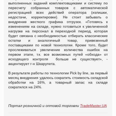
выполненных заданий комплектовщиками и систему по
пересчету собранных товаров с автоматической
регистрацией всех действий оператора (излишки,
недостачи, корректировки). Не стоит забывать о
внедрение жесткого графика отгрузок. «Готовясь к
изменениям на складе, нужно готовиться к увеличенной
нагрузке на персонал в переходной период, которая
будет связана с необходимостью отбирать классические
остатки и аналогичный товар, привезенный
поставщиками по новой технологии. Кроме того, будет
прослеживаться увеличение количества ошибок на
первом этапе, т.к. все возможных путей «обхода» от
исходящего контроля больше не существует», -
акцентирует г-н Шкарупета.
В результате работы по технологии Pick by line, за первый
месяц внедрения удалось сократить стоимость складской
обработки на 16%, а товарный запас на складе
сократился на 24%.
Портал розничной и оптовой торговли
TradeMaster.UA