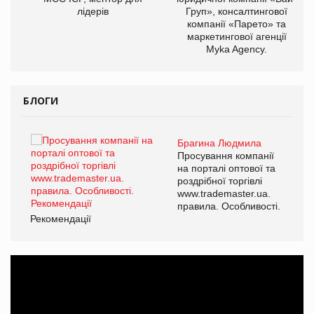
лідерів
Груп», консалтингової
компанії «Парето» та
маркетингової агенції
Myka Agency.
БЛОГИ
Брагина Людмила
ї
Просування компанії
а
на порталі оптової та
роздрібної торгівлі
www.trademaster.ua.
і.
правила. Особливості.
Рекомендації
Ре