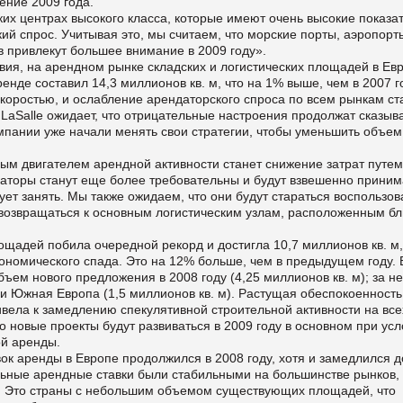
ение 2009 года.
ких центрах высокого класса, которые имеют очень высокие показа
й спрос. Учитывая это, мы считаем, что морские порты, аэропорт
 привлекут большее внимание в 2009 году».
ия, на арендном рынке складских и логистических площадей в Ев
де составил 14,3 миллионов кв. м, что на 1% выше, чем в 2007 г
скоростью, и ослабление арендаторского спроса по всем рынкам ст
 LaSalle ожидает, что отрицательные настроения продолжат сказыв
омпании уже начали менять свои стратегии, чтобы уменьшить объем
ым двигателем арендной активности станет снижение затрат путем
ндаторы станут еще более требовательны и будут взвешенно приним
ет занять. Мы также ожидаем, что они будут стараться воспользов
озвращаться к основным логистическим узлам, расположенным бл
лощадей побила очередной рекорд и достигла 10,7 миллионов кв. м,
кономического спада. Это на 12% больше, чем в предыдущем году. 
ем нового предложения в 2008 году (4,25 миллионов кв. м); за н
 и Южная Европа (1,5 миллионов кв. м). Растущая обеспокоенность
вела к замедлению спекулятивной строительной активности на все
то новые проекты будут развиваться в 2009 году в основном при ус
й аренды.
вок аренды в Европе продолжился в 2008 году, хотя и замедлился д
льные арендные ставки были стабильными на большинстве рынков,
ст. Это страны с небольшим объемом существующих площадей, что