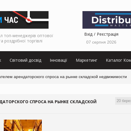
Вхід
Реєстрація
л топ-менеджерів оптової
та роздрібної торгівлі
07 серпня 2026
к
Світовий досвід
Інновації
Маркетинг
Каталог Ком
ателем арендаторского спроса на рынке складской недвижимости
20 бере
ДАТОРСКОГО СПРОСА НА РЫНКЕ СКЛАДСКОЙ