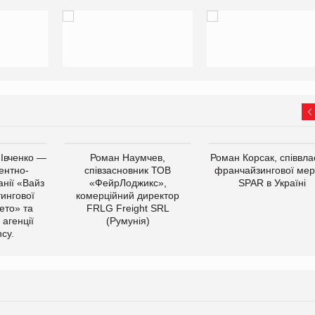
 Івченко —
Роман Наумчев,
Роман Корсак, співвла
ентно-
співзасновник ТОВ
франчайзингової мер
нії «Вайз
«ФейрЛоджикс»,
SPAR в Україні
тингової
комерційний директор
ето» та
FRLG Freight SRL
 агенції
(Румунія)
cy.