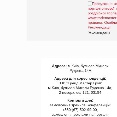
Брагина Людмила
Просування компанії на
порталі оптової та
роздрібної торгівлі
www.trademaster.ua.
правила. Особливості.
ії
Рекомендації
Адреса:
м.Київ, бульвар Миколи
Руденка 14А
Адреса для кореспонденції:
ТОВ "Tрейд Мастер Груп"
м.Київ, бульвар Миколи Руденка 14а,
2 поверх, оф 121, 03194
Контакти для:
замовлення треннгів, конференцій:
+380 (67) 502-99-00,
замовлення реклами на порталі,