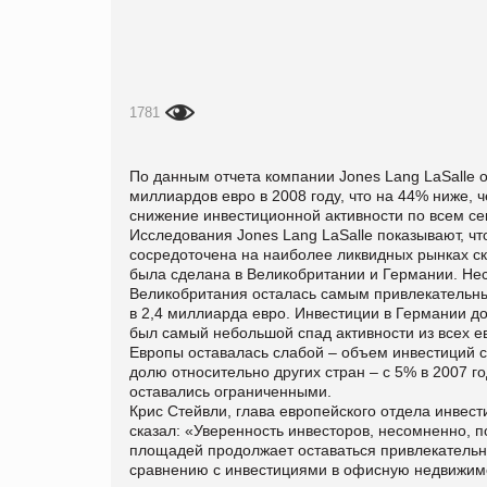
1781
По данным отчета компании Jones Lang LaSalle 
миллиардов евро в 2008 году, что на 44% ниже, ч
снижение инвестиционной активности по всем се
Исследования Jones Lang LaSalle показывают, ч
сосредоточена на наиболее ликвидных рынках ск
была сделана в Великобритании и Германии. Не
Великобритания осталась самым привлекательны
в 2,4 миллиарда евро. Инвестиции в Германии до
был самый небольшой спад активности из всех е
Европы оставалась слабой – объем инвестиций с
долю относительно других стран – с 5% в 2007 г
оставались ограниченными.
Крис Стейвли, глава европейского отдела инвес
сказал: «Уверенность инвесторов, несомненно, 
площадей продолжает оставаться привлекательн
сравнению с инвестициями в офисную недвижим