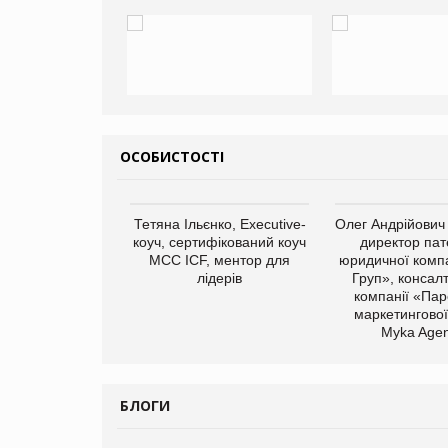
ОСОБИСТОСТІ
арас Ігорович,
Тетяна Ільєнко, Executive-
Олег Андрійович
иробництва ТОВ
коуч, сертифікований коуч
директор пат
Герчак"
МСС ICF, ментор для
юридичної компа
лідерів
Груп», консал
компанії «Пар
маркетингової
Myka Agen
БЛОГИ