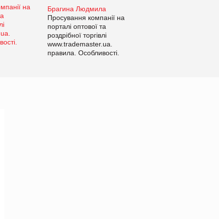
Брагина Людмила
Просування компанії на
порталі оптової та
роздрібної торгівлі
www.trademaster.ua.
правила. Особливості.
Рекомендації