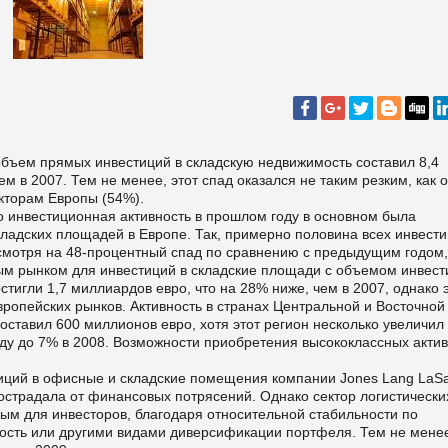
объем прямых инвестиций в складскую недвижимость составил 8,4
ем в 2007. Тем не менее, этот спад оказался не таким резким, как
кторам Европы (54%).
то инвестиционная активность в прошлом году в основном была
ладских площадей в Европе. Так, примерно половина всех инвест
смотря на 48-процентный спад по сравнению с предыдущим годом,
м рынком для инвестиций в складские площади с объемом инвест
стигли 1,7 миллиардов евро, что на 28% ниже, чем в 2007, однако 
вропейских рынков. Активность в странах Центральной и Восточной
оставил 600 миллионов евро, хотя этот регион несколько увеличил
оду до 7% в 2008. Возможности приобретения высококлассных акти
тиций в офисные и складские помещения компании Jones Lang LaSa
пострадала от финансовых потрясений. Однако сектор логистически
ым для инвесторов, благодаря относительной стабильности по
ость или другими видами диверсификации портфеля. Тем не мене