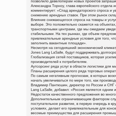
позволило девелоперам новых проектов запрашив
Александра Торноу, глава европейского отдела 
комментирует: «Спад арендаторского спроса и у
снижению арендных ставок. При этом рынок скла
Влияние снижающегося спроса на товары и услуг
выборе. Это положительно скажется на объекта
транспортными центрами, где мы ожидаем увидет
стабильными. На тех рынках, где объем предлож
привлекательные арендные условия для того, чт
заполнить вакантные площади».
Несмотря на сегодняшний экономический климат,
Jones Lang LaSalle, будут поддерживать долгосро
Глобализация сетей поставщиков, которая усили
производителей к потребителям.
Аутсорсинг ряда услуг в области логистики для м
Планы расширения целого ряда торговых операто
По самым негативным прогнозам, в которых возо
начать увеличиваться по мере того, как произво
Владимир Пантюшин, директор по России и СНГ 
Lang LaSalle, добавил: «Россия является одним
Недостаток качественного предложения во много
Дополнительным ограничивающим фактором служ
поступательное развитие, в первую очередь в кр
условиях, делает его привлекательным для конс
весомые преимущества для расширения промышле