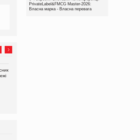
PrivateLabel&FMCG Master-2026:
Власна марка - Власна перевага
сник
Олексій Логачов-Михайлов
Яна Сараніна, директор
ежі
Файно маркет Директор
компанії «УкраМарин»
департаменту з
виробництва