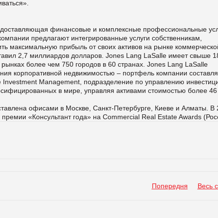
иваться».
редоставляющая финансовые и комплексные профессиональные усл
компании предлагают интегрированные услуги собственникам,
ть максимальную прибыль от своих активов на рынке коммерческо
тавил 2,7 миллиардов долларов. Jones Lang LaSalle имеет свыше 1
рынках более чем 750 городов в 60 странах. Jones Lang LaSalle
ления корпоративной недвижимостью – портфель компании составля
lle Investment Management, подразделение по управлению инвестиц
рсифицированных в мире, управляя активами стоимостью более 46
ставлена офисами в Москве, Санкт-Петербурге, Киеве и Алматы. В 
 премии «Консультант года» на Commercial Real Estate Awards (Рос
Попередня
Весь 