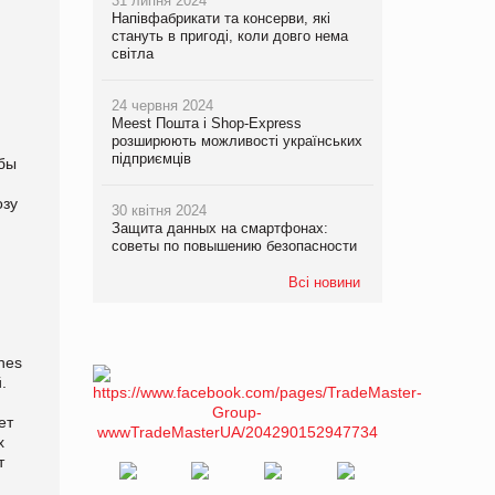
31 липня 2024
Напівфабрикати та консерви, які
стануть в пригоді, коли довго нема
світла
24 червня 2024
Meest Пошта і Shop-Express
розширюють можливості українських
підприємців
обы
озу
30 квітня 2024
Защита данных на смартфонах:
советы по повышению безопасности
Всі новини
nes
.
ет
х
т