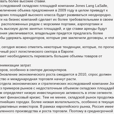
ать более высокие ставки.
исследований складских площадей компании Jones Lang LaSalle,
величение объема предложения в 2009 году в целом приведут к
дских площадей высокого класса будет развиваться неоднородно.
и на бизнес компаний сделает их более требовательными в своем
х, расположенных рядом с морскими портами, аэропортами и
ь высокую долю занятых площадей, и где ставки аренды будут
ения увеличивается, владельцам придется предлагать более
обы удержать арендаторов, которые уже заключили договоры, и чт
 сегодня можно отметить некоторые тенденции, которые, по прогн
чный рост логистического сектора в Европе:
вает необходимость перевозить большие объемы товаров от
инимизации затрат.
ров, особенно в секторе дискаунтеров.
бновление экономического роста ожидается в 2010, спрос должен
дство и международная торговля начнут расти.
отдела экономических и стратегических исследований компании Jo
 из примеров рынков с недостаточным объемом складских площадей
м определяет низкую инвестиционную активность в этом сегменте.
ит финансовый кризис. Тем не менее, складской рынок продолжа
упнейших городах. Более низкая волатильность, особенно в текущи
ервативных инвесторов. В рамках европейского рынка, Россия имее
нного производства и роста торговли. Поэтому в среднесрочной