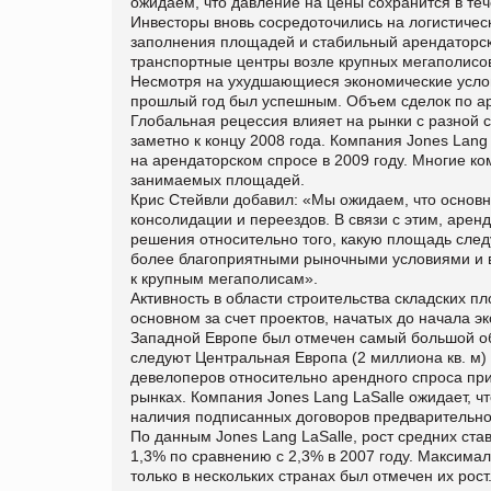
ожидаем, что давление на цены сохранится в теч
Инвесторы вновь сосредоточились на логистичес
заполнения площадей и стабильный арендаторски
транспортные центры возле крупных мегаполисов
Несмотря на ухудшающиеся экономические услов
прошлый год был успешным. Объем сделок по арен
Глобальная рецессия влияет на рынки с разной 
заметно к концу 2008 года. Компания Jones Lang
на арендаторском спросе в 2009 году. Многие к
занимаемых площадей.
Крис Стейвли добавил: «Мы ожидаем, что основн
консолидации и переездов. В связи с этим, аре
решения относительно того, какую площадь следу
более благоприятными рыночными условиями и в
к крупным мегаполисам».
Активность в области строительства складских п
основном за счет проектов, начатых до начала э
Западной Европе был отмечен самый большой объ
следуют Центральная Европа (2 миллиона кв. м)
девелоперов относительно арендного спроса при
рынках. Компания Jones Lang LaSalle ожидает, ч
наличия подписанных договоров предварительно
По данным Jones Lang LaSalle, рост средних ста
1,3% по сравнению с 2,3% в 2007 году. Максима
только в нескольких странах был отмечен их ро