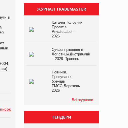
ЖУРНАЛ TRADEMASTER
уги в
Каталог Головних
Проєктів
й
PrivateLabel –
80
2026
ет
иями,
Сучасні рішення в
Логістиці&Дистрибуції
– 2026. Травень
2004,
сия).
Новинки.
Просування
брендів
FMCG.Березень
2026
Всі журнали
список
ТЕНДЕРИ