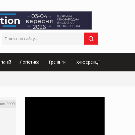
паній
Логістика
Тренінги
Конференції
зня 2009