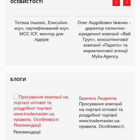
ОСОБИСТОСТІ
,
Тетяна Ільєнко, Executive-
Олег Андрійович Івченко —
ОВ
коуч, сертифікований коуч
директор патентно-
МСС ICF, ментор для
юридичної компанії «Вайз
лідерів
Груп», консалтингової
компанії «Парето» та
маркетингової агенції
Myka Agency.
БЛОГИ
Брагина Людмила
ї
Просування компанії
а
на порталі оптової та
роздрібної торгівлі
www.trademaster.ua.
і.
правила. Особливості.
Рекомендації
Ре