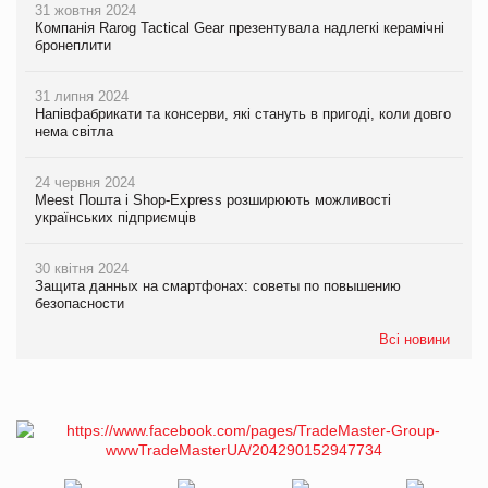
31 жовтня 2024
Компанія Rarog Tactical Gear презентувала надлегкі керамічні
бронеплити
31 липня 2024
Напівфабрикати та консерви, які стануть в пригоді, коли довго
нема світла
24 червня 2024
Meest Пошта і Shop-Express розширюють можливості
українських підприємців
30 квітня 2024
Защита данных на смартфонах: советы по повышению
безопасности
Всі новини