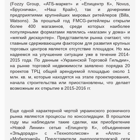
(Fozzy Group, «АТБ-маркет» и «Епицентр К», Novus,
«Брусничка», «Наш Край»), так и дочерними
предприятиями крупнейших мировых ритейлеров (Billa,
Watsons). За прошлый год FMCG-ритейлеры открыли
более 400 магазинов, среди которых наиболее
популярными форматами являлись «магазин у дома» и
«мягкий дискаунтер». Представители рынка считают, что
главным сдерживающим фактором для развития крупных
торговых центров является отсутствие площадок. Но мы
надеемся на улучшение ситуации уже в течение 2014-
2015 года. По данным «Украинской Торговой Гильдии»,
на рынке торговой недвижимости заявлено порядка 20
проектов ТРЦ общей арендуемой площадью около 1
млн. кв. м, которые находятся на этапе проектирования,
начала строительства или приостановлены, что делает
возможным их открытие в 2015-2016 гг.
Еще одной характерной чертой украинского розничного
рынка являются процессы по консолидации. В прошлом
году мы наблюдали такие сделки, как приобретение
«Новой Линии» сетью «Епицентр К», объединение
«Эльдорадо» с «Технополисом» и «Алло» с
«Мобилочкой». Представители днепропетровской сети