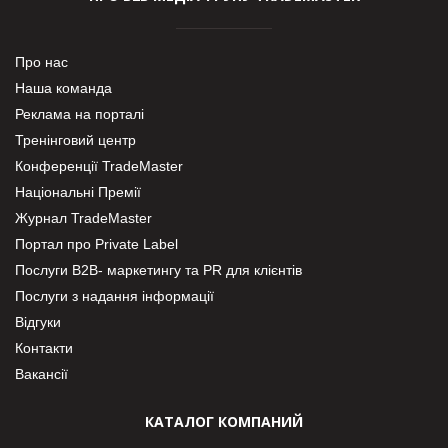
Про нас
Наша команда
Реклама на порталі
Тренінговий центр
Конференції TradeMaster
Національні Премії
Журнал TradeMaster
Портал про Private Label
Послуги В2В- маркетингу та PR для клієнтів
Послуги з надання інформації
Відгуки
Контакти
Вакансії
КАТАЛОГ КОМПАНИЙ