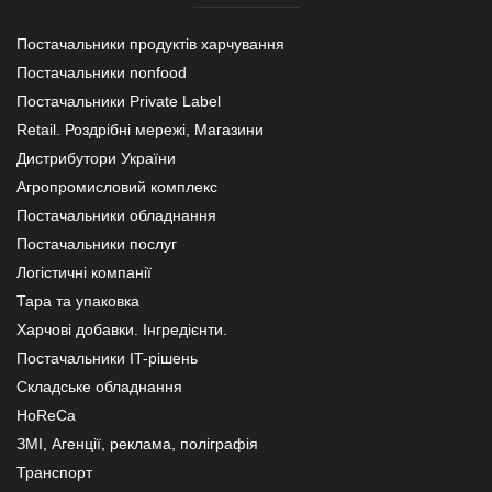
Постачальники продуктів харчування
Постачальники nonfood
Постачальники Private Label
Retail. Роздрібні мережі, Магазини
Дистрибутори України
Агропромисловий комплекс
Постачальники обладнання
Постачальники послуг
Логістичні компанії
Тара та упаковка
Харчові добавки. Інгредієнти.
Постачальники IT-рішень
Складське обладнання
HoReCa
ЗМІ, Агенції, реклама, поліграфія
Транспорт