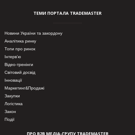
ТЕМИ ПОРТАЛА TRADEMASTER
Новини України та закордону
Аналітика ринку
Топи про ринок
Інтерв’ю
Відео-тренінги
Світовий досвід
Інновації
Маркетинг&Продажі
Закупки
Логістика
Закон
Події
ПРО В2В МЕДІА-ГРУПУ TRADEMASTER