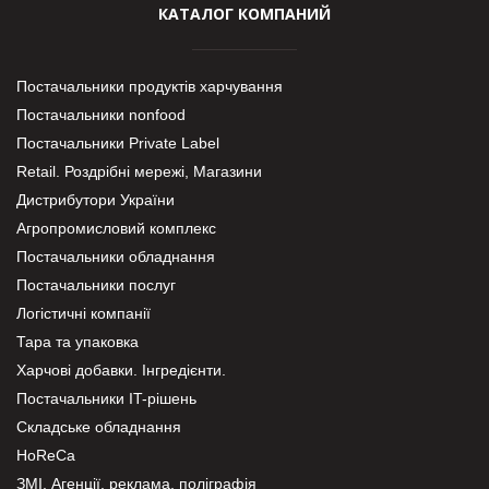
КАТАЛОГ КОМПАНИЙ
Постачальники продуктів харчування
Постачальники nonfood
Постачальники Private Label
Retail. Роздрібні мережі, Магазини
Дистрибутори України
Агропромисловий комплекс
Постачальники обладнання
Постачальники послуг
Логістичні компанії
Тара та упаковка
Харчові добавки. Інгредієнти.
Постачальники IT-рішень
Складське обладнання
HoReCa
ЗМІ, Агенції, реклама, поліграфія