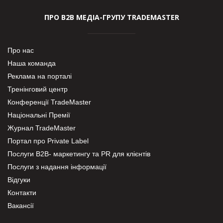
ПРО В2В МЕДІА-ГРУПУ TRADEMASTER
Про нас
Наша команда
Реклама на порталі
Тренінговий центр
Конференції TradeMaster
Національні Премії
Журнал TradeMaster
Портал про Private Label
Послуги В2В- маркетингу та PR для клієнтів
Послуги з надання інформації
Відгуки
Контакти
Вакансії