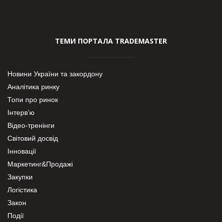
ТЕМИ ПОРТАЛА TRADEMASTER
Новини України та закордону
Аналітика ринку
Топи про ринок
Інтерв’ю
Відео-тренінги
Світовий досвід
Інновації
Маркетинг&Продажі
Закупки
Логістика
Закон
Події