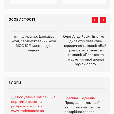
ОСОБИСТОСТІ
,
Тетяна Ільєнко, Executive-
Олег Андрійович Івченко —
ОВ
коуч, сертифікований коуч
директор патентно-
МСС ICF, ментор для
юридичної компанії «Вайз
лідерів
Груп», консалтингової
компанії «Парето» та
маркетингової агенції
Myka Agency.
БЛОГИ
Брагина Людмила
ї
Просування компанії
а
на порталі оптової та
роздрібної торгівлі