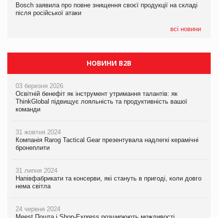
Bosch заявила про повне знищення своєї продукції на складі
Bosch заявила про повне знищення своєї продукції на складі
після російської атаки
після російської атаки
05.08.2026
Сергій Лісунов про заморожені хлібобулочні вироби на
всі новини
PrivateLabel&FMCG Master 2026
НОВИНИ B2B
03 березня 2026
Освітній бенефіт як інструмент утримання талантів: як
ThinkGlobal підвищує лояльність та продуктивність вашої
команди
31 жовтня 2024
Компанія Rarog Tactical Gear презентувала надлегкі керамічні
бронеплити
31 липня 2024
Напівфабрикати та консерви, які стануть в пригоді, коли довго
нема світла
24 червня 2024
Meest Пошта і Shop-Express розширюють можливості