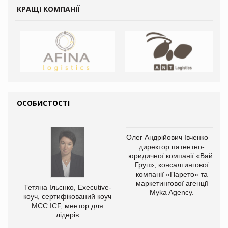
КРАЩІ КОМПАНІЇ
ОСОБИСТОСТІ
Олег Андрійович Івченко —
директор патентно-
юридичної компанії «Вайз
Груп», консалтингової
компанії «Парето» та
маркетингової агенції
Тетяна Ільєнко, Executive-
Myka Agency.
коуч, сертифікований коуч
МСС ICF, ментор для
лідерів