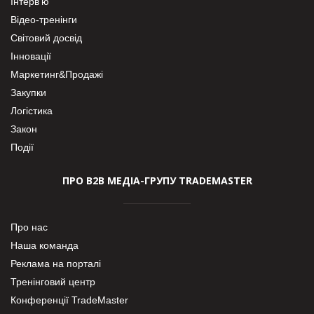
Інтерв’ю
Відео-тренінги
Світовий досвід
Інновації
Маркетинг&Продажі
Закупки
Логістика
Закон
Події
ПРО В2В МЕДІА-ГРУПУ TRADEMASTER
Про нас
Наша команда
Реклама на порталі
Тренінговий центр
Конференції TradeMaster