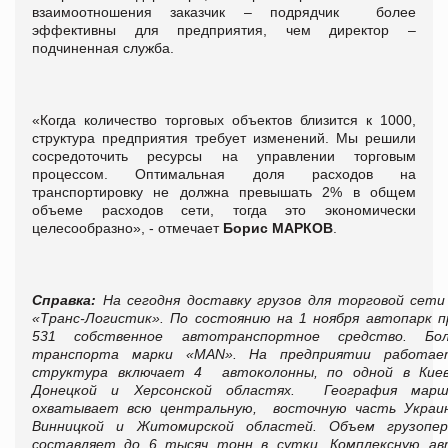
взаимоотношения заказчик – подрядчик более
эффективны для предприятия, чем директор –
подчиненная служба.
«Когда количество торговых объектов близится к 1000,
структура предприятия требует изменений. Мы решили
сосредоточить ресурсы на управлении торговым
процессом. Оптимальная доля расходов на
транспортировку не должна превышать 2% в общем
объеме расходов сети, тогда это экономически
целесообразно», - отмечает
Борис МАРКОВ
.
Справка:
На сегодня доставку грузов для торговой сет
«Транс-Логистик». По состоянию на 1 ноября автопарк 
531 собственное автотранспортное средство. Бо
транспорта марки «MAN». На предприятии работае
структура включает 4 автоколонны, по одной в Киевс
Донецкой и Херсонской областях. География марш
охватывает всю центральную, восточную часть Украин
Винницкой и Житомирской областей. Объем грузопер
составляет до 6 тысяч тонн в сутки. Комплексную ав