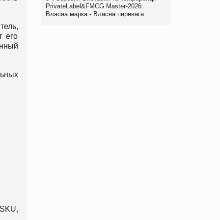
PrivateLabel&FMCG Master-2026:
Власна марка - Власна перевага
тель,
т его
онный
.
льных
 SKU,