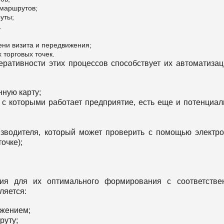
 маршрутов;
уты;
.
ени визита и передвижения;
 торговых точек.
ативности этих процессов способствует их автоматизац
ную карту;
, с которыми работает предприятие, есть еще и потенциа
оизводителя, который может проверить с помощью электр
очке);
ния для их оптимального формирования с соответстве
ляется:
ижением;
руту;