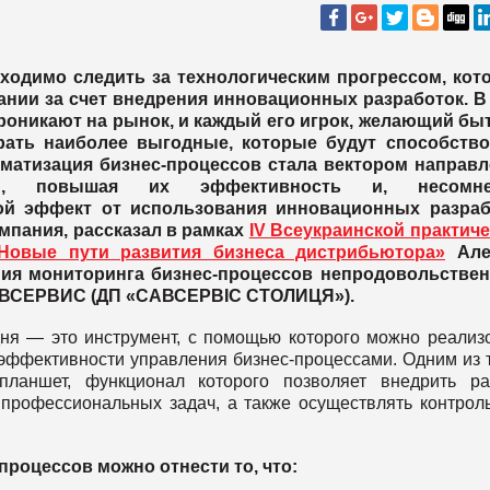
ходимо следить за технологическим прогрессом, кот
ании за счет внедрения инновационных разработок. В
роникают на рынок, и каждый его игрок, желающий бы
рать наиболее выгодные, которые будут способство
матизация бизнес-процессов стала вектором направл
ий, повышая их эффективность и, несомне
кой эффект от использования инновационных разраб
мпания, рассказал в рамках
IV Всеукраинской практич
5: Новые пути развития бизнеса дистрибьютора»
Але
ия мониторинга бизнес-процессов непродовольствен
АВСЕРВИС (ДП «САВСЕРВІС СТОЛИЦЯ»).
ня — это инструмент, с помощью которого можно реализ
ффективности управления бизнес-процессами. Одним из 
планшет, функционал которого позволяет внедрить р
профессиональных задач, а также осуществлять контрол
роцессов можно отнести то, что: