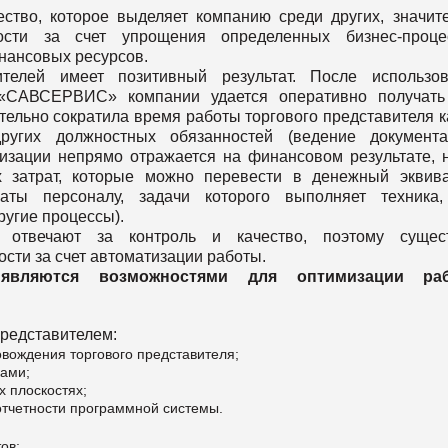
тво, которое выделяет компанию среди других, значит
сти за счет упрощения определенных бизнес-процес
нансовых ресурсов.
ителей имеет позитивный результат. После использов
 «САВСЕРВИС» компании удается оперативно получать
ельно сократила время работы торгового представителя к
угих должностных обязанностей (ведение документац
тизации непрямо отражается на финансовом результате, 
 затрат, которые можно перевести в денежный эквив
аты персоналу, задачи которого выполняет техника,
ругие процессы).
й отвечают за контроль и качество, поэтому сущест
сти за счет автоматизации работы.
 являются возможностями для оптимизации ра
представителем:
вождения торгового представителя;
ами;
х плоскостях;
тчетности программной системы.
ов;