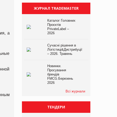
ЖУРНАЛ TRADEMASTER
Каталог Головних
Проєктів
PrivateLabel –
ия, а
2026
Сучасні рішення в
Логістиці&Дистрибуції
льные
– 2026. Травень
Новинки.
онной
Просування
брендів
FMCG.Березень
2026
Всі журнали
нным
ТЕНДЕРИ