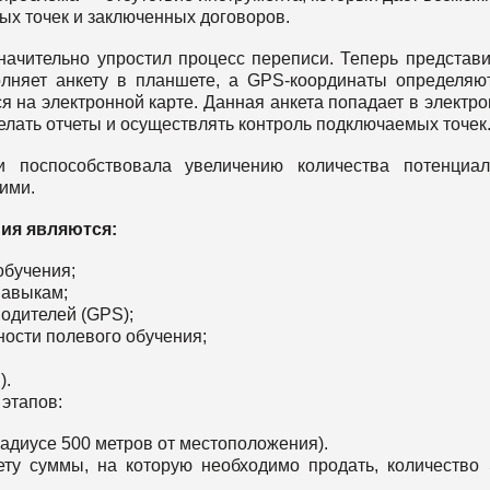
ых точек и заключенных договоров.
начительно упростил процесс переписи. Теперь представи
полняет анкету в планшете, а GPS-координаты определяю
я на электронной карте. Данная анкета попадает в электр
елать отчеты и осуществлять контроль подключаемых точек
и поспособствовала увеличению количества потенциа
ими.
ия являются:
обучения;
навыкам;
одителей (GPS);
тности полевого обучения;
).
этапов:
адиусе 500 метров от местоположения).
ету суммы, на которую необходимо продать, количество