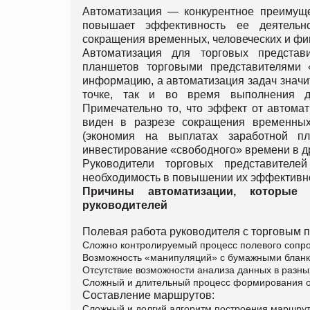
Автоматизация — конкурентное преимущес
повышает эффективность ее деятельно
сокращения временных, человеческих и фи
Автоматизация для торговых представ
планшетов торговыми представителями
информацию, а автоматизация задач значит
точке, так и во время выполнения др
Примечательно то, что эффект от автома
виден в разрезе сокращения временных
(экономия на выплатах заработной пл
инвестирование «свободного» времени в д
Руководители торговых представителе
необходимость в повышении их эффективно
Причины автоматизации, которые
руководителей
Полевая работа руководителя с торговым 
Сложно контролируемый процесс полевого сопро
Возможность «манипуляций» с бумажными бланк
Отсутствие возможности анализа данных в разны
Сложный и длительный процесс формирования о
Составление маршрутов:
Сложный и долгий алгоритм построения маршрут