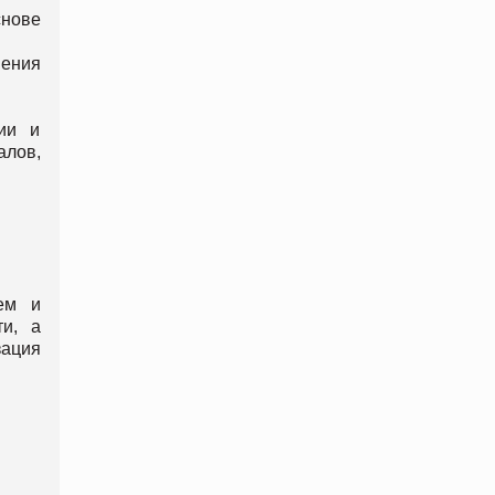
нове
нения
ии и
алов,
ем и
ти, а
зация