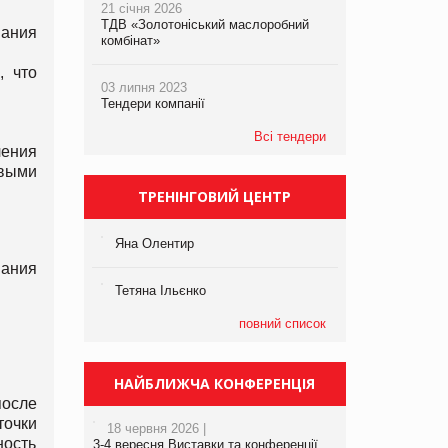
21 січня 2026
ТДВ «Золотоніський маслоробний
вания
комбінат»
, что
03 липня 2023
Тендери компанії
Всі тендери
ления
выми
ТРЕНІНГОВИЙ ЦЕНТР
Яна Олентир
вания
Тетяна Ільєнко
повний список
НАЙБЛИЖЧА КОНФЕРЕНЦІЯ
после
точки
18 червня 2026 |
ность
3-4 вересня Виставки та конференції