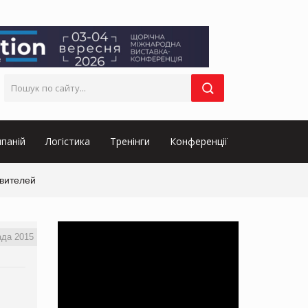
паній
Логістика
Тренінги
Конференції
авителей
ада 2015