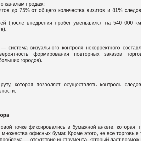
о каналам продаж;
тов до 75% от общего количества визитов и 81% следо
ей (после внедрения пробег уменьшился на 540 000 км
е).
— система визуального контроля некорректного состав
вероятность формирования повторных заказов торго
больших городов).
уту, которая позволяет осуществлять контроль следо
вности.
тора
овой точке фиксировались в бумажной анкете, которая, 
 множества офисных бумаг. Кроме этого, не все торговые 
 проблема — отсутствие инструмента, который даст возмож