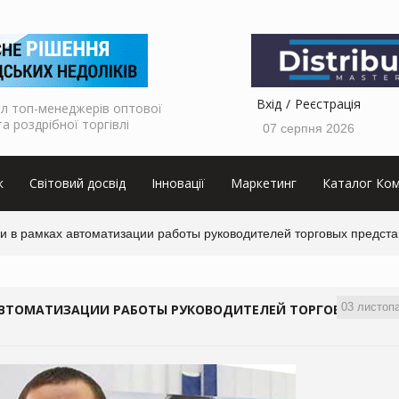
Вхід
Реєстрація
л топ-менеджерів оптової
та роздрібної торгівлі
07 серпня 2026
к
Світовий досвід
Інновації
Маркетинг
Каталог Ком
 в рамках автоматизации работы руководителей торговых предст
03 листоп
АВТОМАТИЗАЦИИ РАБОТЫ РУКОВОДИТЕЛЕЙ ТОРГОВЫХ