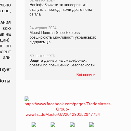
31 липня 2024
ельно
Напівфабрикати та консерви, які
стануть в пригоді, коли довго нема
сов,
світла
ания
 всю
24 червня 2024
Meest Пошта і Shop-Express
ак на
розширюють можливості українських
ии).
підприємців
но он
алент
30 квітня 2024
 или
Защита данных на смартфонах:
советы по повышению безопасности
вует
Всі новини
боты