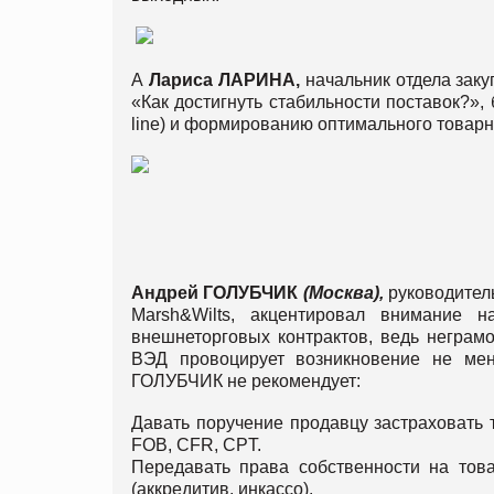
А
Лариса
ЛАРИНА
,
начальник отдела зак
«Как достигнуть стабильности поставок?»,
line) и формированию оптимального товарн
Андрей
ГОЛУБЧИК
(
Москва
),
руководител
Marsh&Wilts, акцентировал внимание 
внешнеторговых контрактов, ведь неграмо
ВЭД провоцирует возникновение не ме
ГОЛУБЧИК не рекомендует:
Давать поручение продавцу застраховать 
FOB, CFR, CPT.
Передавать права собственности на тов
(аккредитив, инкассо).