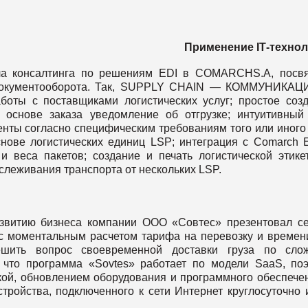
Применение
I
Т
-
технол
ла консалтинга по решениям EDI в COMARCHS.A, посв
о документооборота. Так, SUPPLY CHAIN — КОММУНИКА
оты с поставщиками логистических услуг; простое соз
основе заказа уведомление об отгрузке; интуитивный
нты согласно специфическим требованиям того или иного
нове логистических единиц LSP; интеграция с Comarch 
веса пакетов; создание и печать логистической этике
слеживания транспорта от нескольких LSP.
азвитию бизнеса компании ООО «Совтес» презентовал с
с моментальным расчетом тарифа на перевозку и времен
решить вопрос своевременной доставки груза по сло
 что программа «Sovtes» работает по модели SaaS, по
вкой, обновлением оборудования и программного обеспече
ройства, подключенного к сети Интернет круглосуточно 