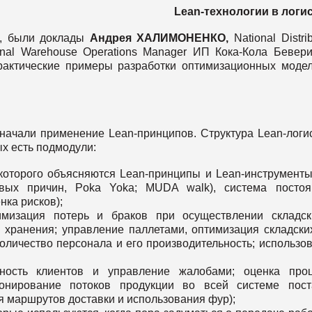
Lean-
технологии
в
логи
ой, были доклады
Андрея
ХАЛИМОНЕНКО
,
National Distri
nal Warehouse Operations Manager ИП Кока-Кола Бевер
рактические примеры разработки оптимизационных моде
 начали применение Lean-принципов. Структура Lean-логи
ых есть подмодули:
которого объясняются Lean-принципы и Lean-инструменты
евых причин, Poka Yoka; MUDA walk), система посто
ка рисков);
имизация потерь и браков при осуществлении складс
 хранения; управление паллетами, оптимизация складски
оличество персонала и его производительность; использо
нность клиентов и управление жалобами; оценка про
онирование потоков продукции во всей системе пост
 маршрутов доставки и использования фур);