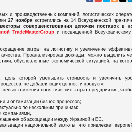
вых и производственных компаний, логистических операт
тики
27
ноября
встретились на 14 Всеукраинской практич
векторы
совершенствования
цепочки
поставок
в
н
пой TradeMasterGroup
и посвященной Всеукраинском
окращение затрат на логистику и увеличение эффектив
 качества. Проанализировав доклады, можно выделить ч
тики, обусловленные экономической ситуацией, на кото
и, цель которой уменьшить стоимость и увеличить ур
процессов, не добавляющих ценности продукту;
с целью снижения логистических затрат предприятия, чтоб
;
ии и оптимизации бизнес-процессов;
актуально по нескольким причинам:
и компаниями,
оглашения об ассоциации между Украиной и ЕС,
евальвации национальной валюты, что привлекает европе