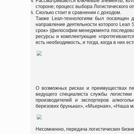
Рассматриваются ключевые элементы, котор
стороне; процесс выбора Логистического оп
Сколько стоит в сравнении с доходом.
Также Lean-технологиям был посвящен 
направление деятельности которого Lean S
срок» (философии менеджмента последоват
ресурсы и комплектующие «протягиваются» 
есть необходимость, и тогда, когда в них ес
О возможных рисках и преимуществах пе
ведущего специалиста службы логистик
производителей и экспортеров алкоголь
березових бруньках», «Мъерная», «Наша ма
Несомненно, передача логистических бизне