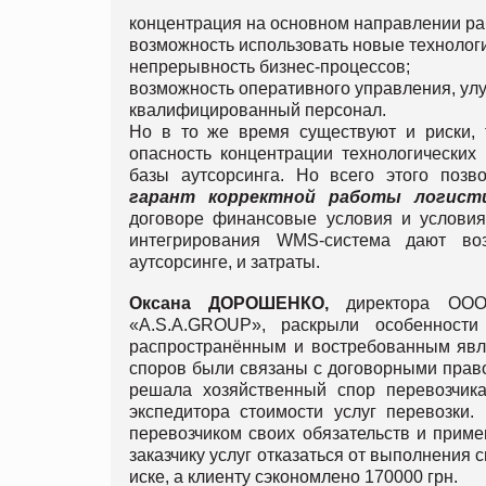
концентрация на основном направлении ра
возможность использовать новые технолог
непрерывность бизнес-процессов;
возможность оперативного управления, ул
квалифицированный персонал.
Но в то же время существуют и риски, т
опасность концентрации технологических 
базы аутсорсинга. Но всего этого поз
гарант
корректной
работы
логист
договоре финансовые условия и условия 
интегрирования WMS-система дают воз
аутсорсинге, и затраты.
Оксана
ДОРОШЕНКО
,
директора ООО
«A.S.A.GROUP», раскрыли особенности
распространённым и востребованным явля
споров были связаны с договорными прав
решала хозяйственный спор перевозчика
экспедитора стоимости услуг перевозки
перевозчиком своих обязательств и примен
заказчику услуг отказаться от выполнения 
иске, а клиенту сэкономлено 170000 грн.