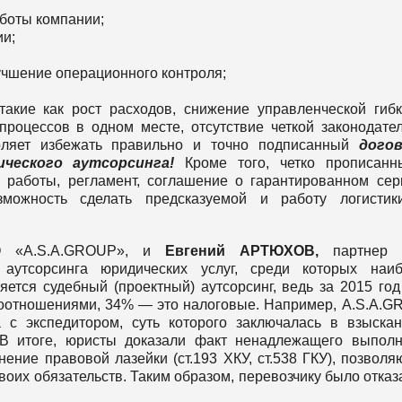
боты компании;
ии;
учшение операционного контроля;
акие как рост расходов, снижение управленческой гибк
процессов в одном месте, отсутствие четкой законодате
воляет избежать правильно и точно подписанный
дого
ического
аутсорсинга
!
Кроме того, четко прописан
работы, регламент, соглашение о гарантированном сер
можность сделать предсказуемой и работу логистик
 «A.S.A.GROUP», и
Евгений
АРТЮХОВ
,
партнер
 аутсорсинга юридических услуг, среди которых наиб
ется судебный (проектный) аутсорсинг, ведь за 2015 го
оотношениями, 34% — это налоговые. Например, А.S.A.
 с экспедитором, суть которого заключалась в взыска
. В итоге, юристы доказали факт ненадлежащего выпол
ение правовой лазейки (ст.193 ХКУ, ст.538 ГКУ), позвол
своих обязательств. Таким образом, перевозчику было отказ