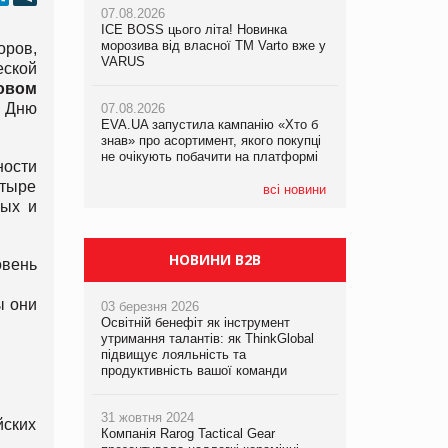
07.08.2026
ICE BOSS цього літа! Новинка
06.08.2026
07.08.2026
морозива від власної ТМ Varto вже у
Смачна новинка для хвостатих: у
оров,
Франція заборонила рекламні дзвінки
VARUS
VARUS з’явилися паучі Varto Paw
еской
без згоди клієнтів
expert від власної ТМ Varto!
овом
у Дню
07.08.2026
EVA.UA запустила кампанію «Хто б
05.08.2026
знав» про асортимент, якого покупці
Мережа супермаркетів VARUS купує
не очікують побачити на платформі
мережу магазинів формату
ности
convenience store КОЛО: об’єднана
етыре
компанія налічуватиме 374 магазини
всі новини
рых и
НОВИНИ B2B
овень
ы они
03 березня 2026
Освітній бенефіт як інструмент
утримання талантів: як ThinkGlobal
підвищує лояльність та
продуктивність вашої команди
31 жовтня 2024
йских
Компанія Rarog Tactical Gear