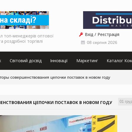
Вхід
Реєстрація
л топ-менеджерів оптової
та роздрібної торгівлі
08 серпня 2026
к
Світовий досвід
Інновації
Маркетинг
Каталог Ком
кторы совершенствования цепочки поставок в новом году
01 гру
ШЕНСТВОВАНИЯ ЦЕПОЧКИ ПОСТАВОК В НОВОМ ГОДУ