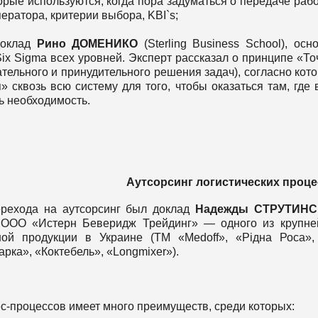
ые используются, когда пора задуматься о передаче рабо
ератора, критерии выбора, KBI`s;
доклад
Рино
ДОМЕНИКО
(Sterling Business School), осн
ix Sigma всех уровней. Эксперт рассказал о принципе «То
ельного и принудительного решения задач), согласно кот
сквозь всю систему для того, чтобы оказаться там, где 
ть необходимость.
Аутсорсинг
логистических
проце
рехода на аутсорсинг был доклад
Надежды
СТРУТИНС
и ООО «Истерн Беверидж Трейдинг» — одного из крупн
ной продукции в Украине (ТМ «Medoff», «Рідна Роса»
рка», «Коктебель», «Longmixer»).
с-процессов имеет много преимуществ, среди которых: