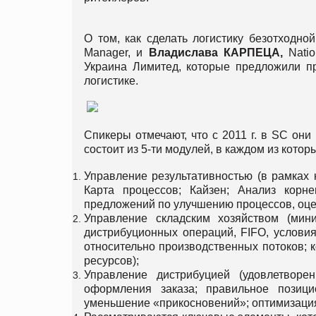
О том, как сделать логистику безотходн
Manager, и
Владислава
КАРПЕЦА
,
Natio
Украина Лимитед, которые предложили п
логистике.
Спикеры отмечают, что с 2011 г. в SC они
состоит из 5-ти модулей, в каждом из котор
Управление результативностью (в рамках 
Карта процессов; Кайзен; Анализ корн
предложений по улучшению процессов, оцен
Управление складским хозяйством (мин
дистрибуционных операций, FIFO, условия
относительно производственных потоков; к
ресурсов);
Управление дистрибуцией (удовлетворе
оформления заказа; правильное позици
уменьшение «прикосновений»; оптимизация