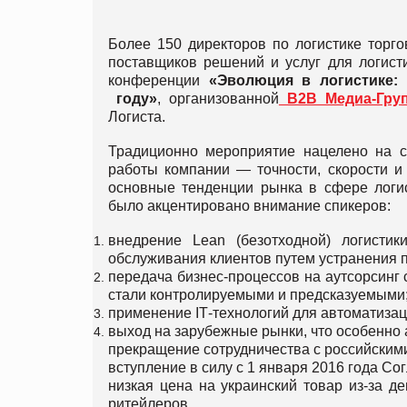
Более 150 директоров по логистике торго
поставщиков решений и услуг для логис
конференции
«
Эволюция
в
логистике
:
году
»
, организованной
В2В Медиа-Груп
Логиста.
Традиционно мероприятие нацелено на с
работы компании — точности, скорости и
основные тенденции рынка в сфере логис
было акцентировано внимание спикеров:
внедрение Lean (безотходной) логистик
обслуживания клиентов путем устранения 
передача бизнес-процессов на аутсорсинг 
стали контролируемыми и предсказуемыми
применение IТ-технологий для автоматизац
выход на зарубежные рынки, что особенно 
прекращение сотрудничества с российским
вступление в силу с 1 января 2016 года С
низкая цена на украинский товар из-за д
ритейлеров.