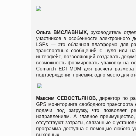
Ольга
ВИСЛАВНЫХ
,
руководитель отде
участников в особенности электронног
LSPs — это облачная платформа для раб
транспортных сообщений с нуля или на 
интерфейс, позволяющий создавать докуме
возможность формировать упаковку на ос
Comarch EDI MDM для расчета размера и 
подтверждения приемки; одно место для от
Максим
СЕВОСТЬЯНОВ
,
директор по р
GPS мониторинга свободного транспорта 
подачи под загрузку, что позволяет 
направлениям. А главное преимущество,
отсутствуют затраты, связанные с устано
программа доступна с помощью любого уст
выходных.