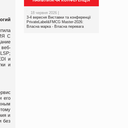
18 червня 2026 |
3-4 вересня Виставки та конференції
огий
PrivateLabel&FMCG Master-2026:
Власна марка - Власна перевага
ятила
ЦИЯ С
дание
 веб-
 LSP;
EDI и
тки и
ервис
и его
жным
этому
ния и
и без