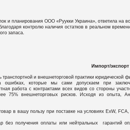
упок и планирования ООО «Руукки Украина», ответила на в
 благодаря контролю наличия остатков в реальном времени
ого запаса.
Импорт
/
экспорт
ь транспортной и внешнеторговой практики юридической 
на ошибках, которые мы сами допускаем при заключ
тная работа с контрактами всех видов со стороны участ
нее 75% внешнеторговых рисков. Исходя из опыта, Ан
товар в вашу пользу при поставке на условиях ExW, FCA,
ар без получения оплаты или нейтральных гарантий о