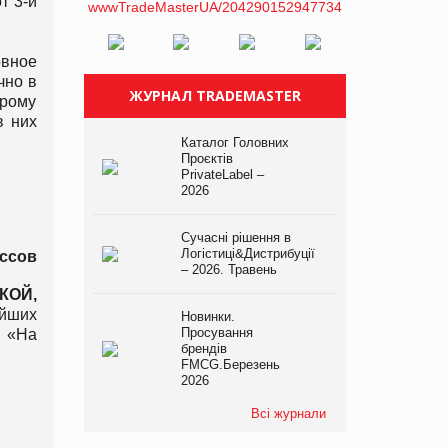
т 3-й
овное
чно в
ЖУРНАЛ TRADEMASTER
орому
в них
Каталог Головних
Проєктів
PrivateLabel –
2026
Сучасні рішення в
Логістиці&Дистрибуції
ссов
– 2026. Травень
КОЙ
,
ейших
Новинки.
Просування
, «На
брендів
FMCG.Березень
2026
Всі журнали