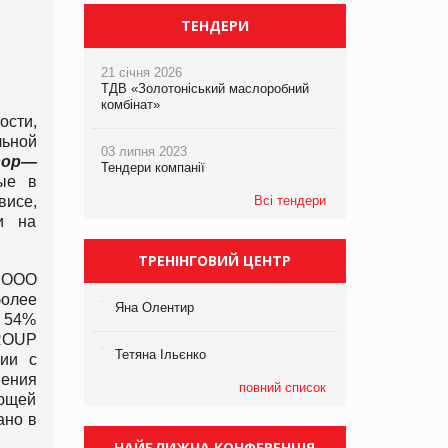
ТЕНДЕРИ
21 січня 2026
ТДВ «Золотоніський маслоробний
комбінат»
ости,
льной
03 липня 2023
вор
—
Тендери компанії
ные в
висе,
Всі тендери
и на
ТРЕНІНГОВИЙ ЦЕНТР
 ООО
олее
Яна Олентир
д 54%
GROUP
Тетяна Ільєнко
нии с
нения
повний список
яющей
ано в
НАЙБЛИЖЧА КОНФЕРЕНЦІЯ