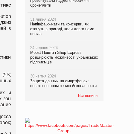
презентувала надлегкі керамічні
стике
бронеплити
bution
31 липня 2024
иджиз
Напівфабрикати та консерви, які
лей в
стануть в пригоді, коли довго нема
світла
24 червня 2024
Meest Пошта і Shop-Express
стики
розширюють можливості українських
підприємців
 (5S;
30 квітня 2024
янных
Защита данных на смартфонах:
советы по повышению безопасности
ких и
Всі новини
х зон
вание
цесса
авок;