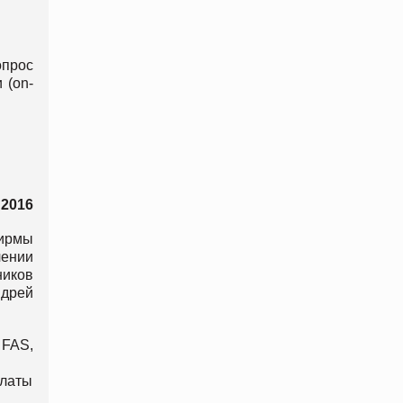
опрос
 (on-
2016
фирмы
ении
ников
дрей
 FAS,
платы