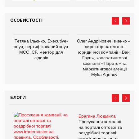
ОСОБИСТОСТІ
Тетяна Ільєнко, Executive-
Олег Андрійович Івченко —
коуч, сертифікований коуч
директор патентно-
МСС ICF, ментор для
юридичної компанії «Вайз
лідерів
Груп», консалтингової
компанії «Парето» та
маркетингової агенції
Myka Agency.
БЛОГИ
Брагина Людмила
Просування компанії
на порталі оптової та
роздрібної торгівлі
www.trademaster.ua.