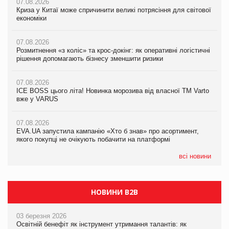
07.08.2026
07.08.2026
Криза у Китаї може спричинити великі потрясіння для світової
07.08.2026
Криза у Китаї може спричинити великі потрясіння для світової
економіки
ICE BOSS цього літа! Новинка морозива від власної ТМ Varto
економіки
вже у VARUS
07.08.2026
07.08.2026
Розмитнення «з коліс» та крос-докінг: як оперативні логістичні
07.08.2026
Kraft Heinz скоротила збиток у першому півріччі
рішення допомагають бізнесу зменшити ризики
EVA.UA запустила кампанію «Хто б знав» про асортимент,
якого покупці не очікують побачити на платформі
07.08.2026
07.08.2026
Продажі Hugo Boss впали на 9%
ICE BOSS цього літа! Новинка морозива від власної ТМ Varto
06.08.2026
вже у VARUS
Смачна новинка для хвостатих: у VARUS з’явилися паучі
07.08.2026
Varto Paw expert від власної ТМ Varto!
Франція заборонила рекламні дзвінки без згоди клієнтів
07.08.2026
EVA.UA запустила кампанію «Хто б знав» про асортимент,
05.08.2026
якого покупці не очікують побачити на платформі
Мережа супермаркетів VARUS купує мережу магазинів
формату convenience store КОЛО: об’єднана компанія
налічуватиме 374 магазини
всі новини
НОВИНИ B2B
03 березня 2026
Освітній бенефіт як інструмент утримання талантів: як