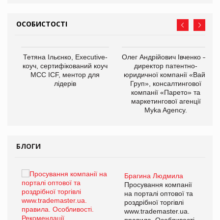
ОСОБИСТОСТІ
,
Тетяна Ільєнко, Executive-
Олег Андрійович Івченко —
ОВ
коуч, сертифікований коуч
директор патентно-
МСС ICF, ментор для
юридичної компанії «Вайз
лідерів
Груп», консалтингової
компанії «Парето» та
маркетингової агенції
Myka Agency.
БЛОГИ
Брагина Людмила
ї
Просування компанії
а
на порталі оптової та
роздрібної торгівлі
www.trademaster.ua.
і.
правила. Особливості.