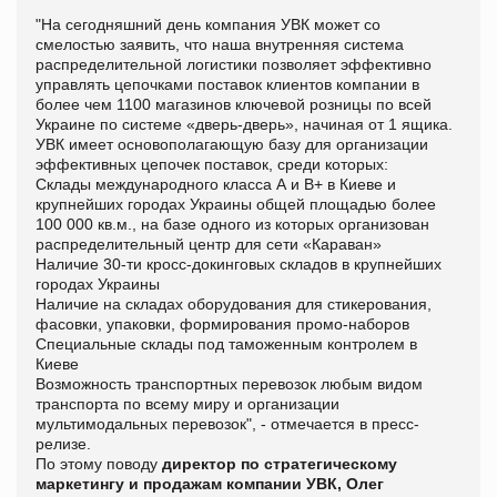
"На сегодняшний день компания УВК может со
смелостью заявить, что наша внутренняя система
распределительной логистики позволяет эффективно
управлять цепочками поставок клиентов компании в
более чем 1100 магазинов ключевой розницы по всей
Украине по системе «дверь-дверь», начиная от 1 ящика.
УВК имеет основополагающую базу для организации
эффективных цепочек поставок, среди которых:
Склады международного класса А и В+ в Киеве и
крупнейших городах Украины общей площадью более
100 000 кв.м., на базе одного из которых организован
распределительный центр для сети «Караван»
Наличие 30-ти кросс-докинговых складов в крупнейших
городах Украины
Наличие на складах оборудования для стикерования,
фасовки, упаковки, формирования промо-наборов
Специальные склады под таможенным контролем в
Киеве
Возможность транспортных перевозок любым видом
транспорта по всему миру и организации
мультимодальных перевозок", - отмечается в пресс-
релизе.
По этому поводу
директор по стратегическому
маркетингу и продажам компании УВК, Олег