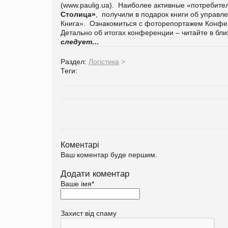
(
www.paulig.ua). Наиболее активные «потребител
Столица»
, получили в подарок книги об управле
Книга». Ознакомиться с фоторепортажем Конфер
Детально об итогах конференции – читайте в б
следует…
Раздел:
Логістика
>
Теги:
Коментарі
Ваш коментар буде першим.
Додати коментар
Ваше імя
*
Захист від спаму