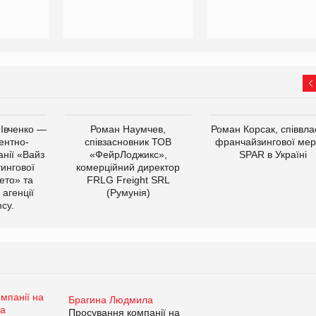
 Івченко —
Роман Наумчев,
Роман Корсак, співвла
ентно-
співзасновник ТОВ
франчайзингової мер
нії «Вайз
«ФейрЛоджикс»,
SPAR в Україні
тингової
комерційний директор
ето» та
FRLG Freight SRL
 агенції
(Румунія)
cy.
Брагина Людмила
Просування компанії на