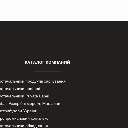
КАТАЛОГ КОМПАНИЙ
остачальники продуктів харчування
остачальники nonfood
стачальники Private Label
tail. Роздрібні мережі, Магазини
истрибутори України
гропромисловий комплекс
остачальники обладнання