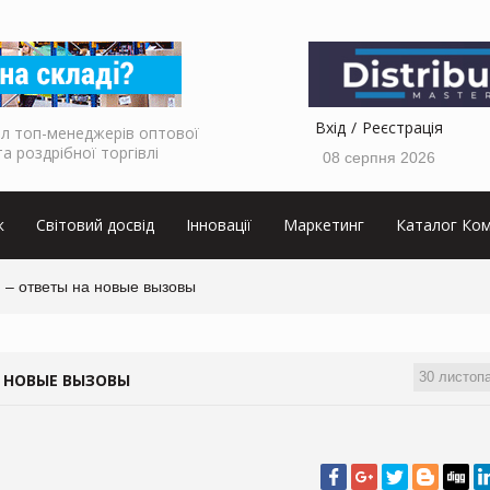
Вхід
Реєстрація
л топ-менеджерів оптової
та роздрібної торгівлі
08 серпня 2026
к
Світовий досвід
Інновації
Маркетинг
Каталог Ком
 – ответы на новые вызовы
30 листоп
 НОВЫЕ ВЫЗОВЫ