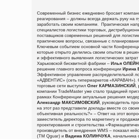
Современный бизнес ежедневно бросает компания
реагирования – должны всегда держать руку на
заработать своим компаниям. Практическая нап
специалистов логистики торговых, дистрибуцион
поставщиков современных решений для логистики
практические вопросы, связанные с планирован
Ключевым событием основной части Конференции
которые открыто делились своим опытом в решен
и эффективного выявления логистических затрат
Харьковской бисквитной фабрики –
Илья ОЛЕЙН
решение главного вопроса конференции
Ирина
Эффективное управление распределительной ло
«АДВЕНТИС» (сеть гипермаркетов «КАРАВАН»). С
торговые сети выступил
Олег КАРМАЗИНСКИЙ
,
компании TradeMaster уже стало традицией пригл
рамках Конференции актуальные решения модерн
Александр МАКСИМОВСКИЙ
, руководитель пр
на этот раз представили доклады вместе со свои
объективная реальность?» – Ответ на этот вопр
заместитель директора по маркетингу и продажа
проектирования и строительства «Фармацевтиче
производитель от внедрения WMS – показал кей
(TM Qguar) и
Вадима КОЛИНЧУКА
, начальника