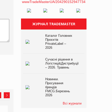
ЖУРНАЛ TRADEMASTER
Каталог Головних
Проєктів
PrivateLabel –
2026
Сучасні рішення в
Логістиці&Дистрибуції
– 2026. Травень
Новинки.
Просування
брендів
FMCG.Березень
2026
Всі журнали