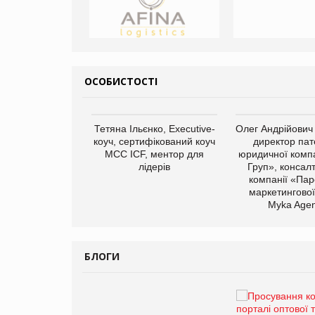
ОСОБИСТОСТІ
арас Ігорович,
Тетяна Ільєнко, Executive-
Олег Андрійович
иробництва ТОВ
коуч, сертифікований коуч
директор пат
Герчак"
МСС ICF, ментор для
юридичної компа
лідерів
Груп», консал
компанії «Пар
маркетингової
Myka Agen
БЛОГИ
Брагина Людмила
Просування компанії на