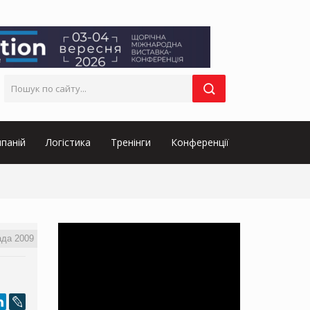
паній
Логістика
Тренінги
Конференції
ада 2009