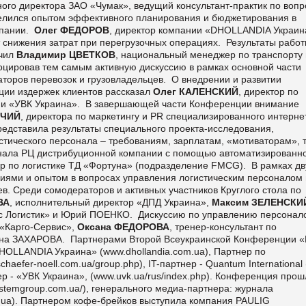
ного директора ЗАО «Чумак», ведущий консультант-практик по воп
поделился опытом эффективного планирования и бюджетирования в
мпании.
Олег ФЕДОРОВ
, директор компании «DHOLLANDIA Украин
 снижения затрат при перегрузочных операциях. Результаты рабо
учил
Владимир ЦВЕТКОВ
, национальный менеджер по транспорту 
воцировав тем самым активную дискуссию в рамках основной части
аторов перевозок и грузовладельцев. О внедрении и развитии
ции издержек клиентов рассказал
Олег КАЛЕНСКИЙ
, директор по
нии «УВК Украина». В завершающей части Конференции внимание
ПЧИЙ
, директора по маркетингу и PR специализированного интерне
едставила результаты специального проекта-исследования,
тического персонала – требованиям, зарплатам, «мотиваторам», 
онала РЦ дистрибуционной компании с помощью автоматизированн
ор по логистике ТД «Фортуна» (подразделение FMCG). В рамках дв
ниями и опытом в вопросах управления логистическим персоналом 
в. Среди сомодераторов и активных участников Круглого стола по
ВА
, исполнительный директор «ДПД Украина»,
Максим ЗЕЛЕНСКИ
ис Логистик» и Юрий ПОЕНКО. Дискуссию по управлению персонал
 «Карго-Сервис»,
Оксана ФЕДОРОВА
, тренер-консультант по
сана ЗАХАРОВА. Партнерами Второй Всеукраинской Конференции «
«DHOLLANDIA Украина» (
www.dhollandia.com.ua), Партнер по
chaefer-noell.com.ua/group.php), IT-партнер - Quantum International
р - «УВК Украина», (
www.uvk.ua/rus/index.php). Конференция прош
systemgroup.com.ua/), генерального медиа-партнера: журнала
m.ua). Партнером кофе-брейков выступила компания PAULIG