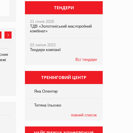
ТЕНДЕРИ
21 січня 2026
ТДВ «Золотоніський маслоробний
комбінат»
03 липня 2023
Тендери компанії
сник
Олексій Логачов-Михайлов
Яна Сараніна, директор
ежі
Файно маркет Директор
Всі тендери
компанії «УкраМарин»
департаменту з
виробництва
ТРЕНІНГОВИЙ ЦЕНТР
Яна Олентир
Тетяна Ільєнко
повний список
Брагина Людмила
Просування компанії на
НАЙБЛИЖЧА КОНФЕРЕНЦІЯ