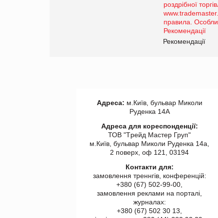
порталі оптової та
роздрібної торгівлі
www.trademaster.ua.
правила. Особливості.
ії
Рекомендації
Адреса:
м.Київ, бульвар Миколи
Руденка 14А
Адреса для кореспонденції:
ТОВ "Tрейд Мастер Груп"
м.Київ, бульвар Миколи Руденка 14а,
2 поверх, оф 121, 03194
Контакти для:
замовлення треннгів, конференцій:
+380 (67) 502-99-00,
замовлення реклами на порталі,
журналах:
+380 (67) 502 30 13,