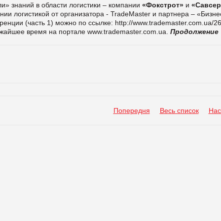
и» знаний в области логистики – компании
«Фокстрот»
и
«Савсер
нии логистикой от организатора - TradeMaster и партнера – «Бизне
енции (часть 1) можно по ссылке:
http://www.trademaster.com.ua/2
лижайшее время на портале
www.trademaster.com.ua.
Продолжение
Попередня
Весь список
Нас