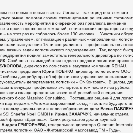
м все новые и новые вызовы. Логисты – как отряд неотложного
 пульсе рынка, помогая своими ежеминутными решениями сэкономи
равленность мероприятия в очередной раз привлекла внимание
ных и производственных компаний, логистических операторов и ве
 – на этот раз их собралось более 130 человек. Участники обсу
ием, управлением, оптимизацией различных «направлений» логисти
 стали выступления 15-ти специалистов – профессионалов логист
ии важных задач логистического подразделения. Так, вопрос быст
 предприятия поднял заместитель генерального директора по логи
ИК
. Свой опыт взаимодействия отдела продаж и логистики привнес
 ВУКОЛОВА
, директор по логистике и закупкам компании REHAU.
гистикой представил
Юрий ПОЕНКО
, директор по логистике ООО
 кейсом дистрибутора об эффективном управлении поставками в
 руководитель департамента логистики «Юг-Контракт». В целом, дл
ашать ведущих профильных экспертов, в том числе из-за рубежа. Т
изации склада представил известный российский специалист –
оектного бюро Massimo Consulting. Поставщики решений для логис
ми партнерами. «Автоматизированный склад – гость из будущего и
ос в пользу «реальности и целесообразности» дали
Елена ПАВЛЕН
м SSI Shaefer Noell GMBH и
Ирина ЗАХАРЧУК
, начальник отдела
ской фирмы «Дарница». Каких результатов достиг крупный
с
Андрея ГРИГОРЬЕВА
, генерального директора Quantum Internati
 отдела логистики ОАО «Житомирский маслозавод ТМ «Рудь».