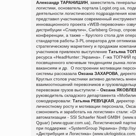
Александр ТАРАНИШИН
, заместитель генераль
логистики, основатель портала Logist.org.ua, 
деятельности логистического подразделения ко
представил участникам современный инструмент
инновационного проекта «WEB-перевозчик» озв
дистрибуции «Славутич», Carlsberg Group, спро
конференции, а также – Круглого стола для опер
стандартов работы 3-PL оператора для оптимиза
стратегическому маркетингу и продажам компа
участников привлекло выступление
Татьяна ТО
ресурса «HeadHunter::Украина». Г-жа ТОПЧИЙ пр
посвященного ключевым тенденциям рынка логис
вакансиям и др. О построении мотивации перс
системы рассказала
Оксана ЗАХАРОВА
, директ
Круглых столов участники активно делились мне
взаимоотношений перевозчиков и грузовладельце
перевозкам грузов выступили –
Оксана ЯКОВЛЕ
руководитель складского департамента «Мобил
сомодерировали:
Татьяна РЕВУЦКАЯ
, директор
личностному росту и мотивации персонала, Ок
сэкономить и заработать на логистике» стали: 
автоматизации - SSI Schaefer Noell GMBH (
www.s
Qguar) (
www.qguar.com.ua), Логистический партне
при поддержке: «SystemGroup Украина» (
http://
«Дистрибуция и Логистика» (
www.ukrlogistica.co