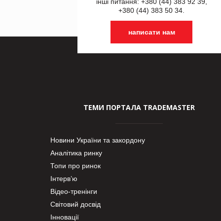
інші питання: +380 (44) 383 92 39,
+380 (44) 383 50 34.
написати нам
ТЕМИ ПОРТАЛА TRADEMASTER
Новини України та закордону
Аналітика ринку
Топи про ринок
Інтерв’ю
Відео-тренінги
Світовий досвід
Інновації