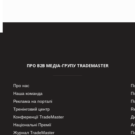
ПРО В2В МЕДІА-ГРУПУ TRADEMASTER
Про нас
П
Наша команда
П
Реклама на порталі
По
Тренінговий центр
Re
Конференції TradeMaster
Д
Національні Премії
А
Журнал TradeMaster
П