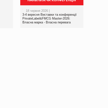
порталі оптової та
роздрібної торгівлі
18 червня 2026 |
www.trademaster.ua.
3-4 вересня Виставки та конференції
правила. Особливості.
PrivateLabel&FMCG Master-2026:
Власна марка - Власна перевага