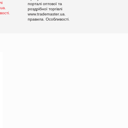
порталі оптової та
роздрібної торгівлі
www.trademaster.ua.
правила. Особливості.
Рекомендації