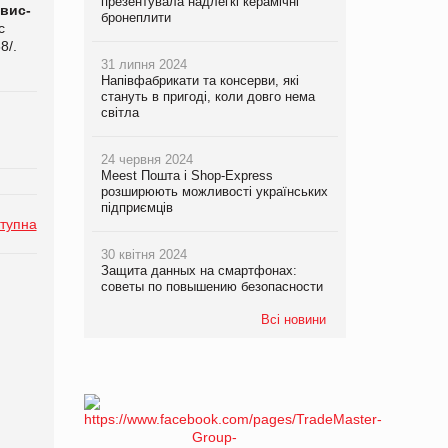
презентувала надлегкі керамічні
вис-
бронеплити
с
68/.
31 липня 2024
Напівфабрикати та консерви, які
стануть в пригоді, коли довго нема
світла
24 червня 2024
Meest Пошта і Shop-Express
розширюють можливості українських
підприємців
тупна
30 квітня 2024
Защита данных на смартфонах:
советы по повышению безопасности
Всі новини