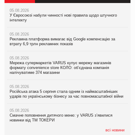
05.08.2026
05.08.2026
05.08.2026
У Євросоюзі набули чинності нові правила щодо штучного
Мережа супермаркетів VARUS купує мережу магазинів
У Євросоюзі набули чинності нові правила щодо штучного
інтелекту
формату convenience store КОЛО: об’єднана компанія
інтелекту
налічуватиме 374 магазини
05.08.2026
05.08.2026
Рекламна платформа вимагає від Google компенсацію за
05.08.2026
Рекламна платформа вимагає від Google компенсацію за
втрату 6,9 трлн рекламних показів
Російська атака 5 серпня стала одним із наймасштабніших
втрату 6,9 трлн рекламних показів
ударів по українському бізнесу за час повномасштабної війни
05.08.2026
05.08.2026
Мережа супермаркетів VARUS купує мережу магазинів
05.08.2026
Adidas витратила понад $1 млрд на маркетинг за квартал
формату convenience store КОЛО: об’єднана компанія
Смачне поповнення дитячого меню: у VARUS з’явилися
налічуватиме 374 магазини
новинки від ТМ ТОКЕРИ
05.08.2026
Amazon звинуватили у недостовірній рекламі екологічних
05.08.2026
05.08.2026
продуктів
Російська атака 5 серпня стала одним із наймасштабніших
Сергій Лісунов про заморожені хлібобулочні вироби на
ударів по українському бізнесу за час повномасштабної війни
PrivateLabel&FMCG Master 2026
05.08.2026
AstraZeneca обговорює найбільшу угоду десятиліття
05.08.2026
04.08.2026
Смачне поповнення дитячого меню: у VARUS з’явилися
Через атаку РФ у Дніпрі пошкоджено склад шоколаду
новинки від ТМ ТОКЕРИ
Millennium
всі новини