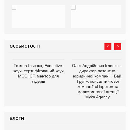
ОСОБИСТОСТІ
,
Тетяна Ільєнко, Executive-
Олег Андрійович Івченко —
ОВ
коуч, сертифікований коуч
директор патентно-
МСС ICF, ментор для
юридичної компанії «Вайз
лідерів
Груп», консалтингової
компанії «Парето» та
маркетингової агенції
Myka Agency.
БЛОГИ