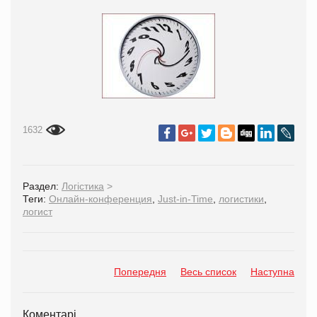
1632
Раздел:
Логістика
>
Теги:
Онлайн-конференция
,
Just-in-Time
,
логистики
,
логист
Попередня
Весь список
Наступна
Коментарі