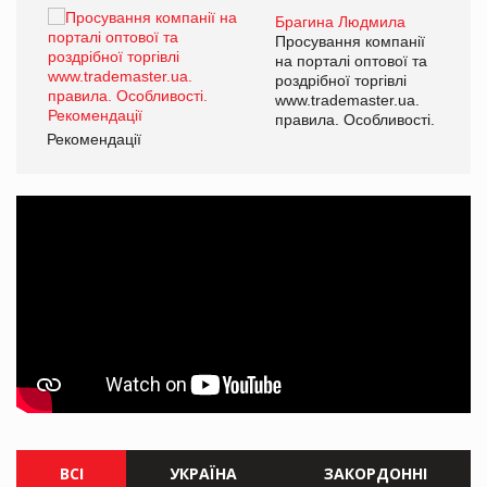
Брагина Людмила
ї
Просування компанії
а
на порталі оптової та
роздрібної торгівлі
www.trademaster.ua.
і.
правила. Особливості.
Рекомендації
Ре
ВСІ
УКРАЇНА
ЗАКОРДОННІ