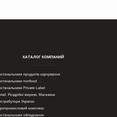
КАТАЛОГ КОМПАНИЙ
остачальники продуктів харчування
остачальники nonfood
стачальники Private Label
tail. Роздрібні мережі, Магазини
истрибутори України
гропромисловий комплекс
остачальники обладнання