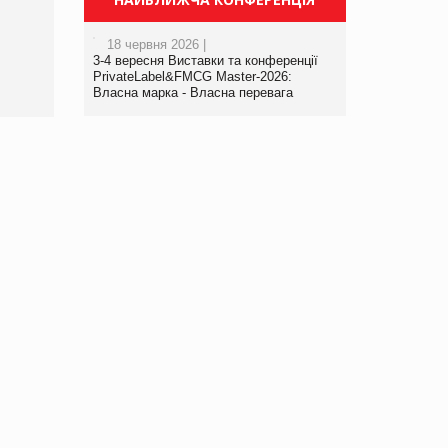
порталі оптової та
роздрібної торгівлі
18 червня 2026 |
www.trademaster.ua.
3-4 вересня Виставки та конференції
правила. Особливості.
PrivateLabel&FMCG Master-2026:
Власна марка - Власна перевага