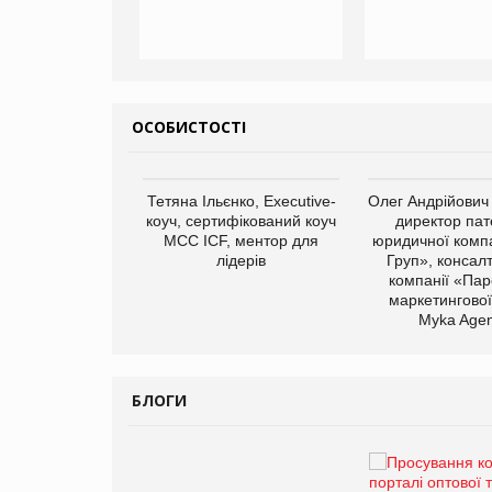
ОСОБИСТОСТІ
арас Ігорович,
Тетяна Ільєнко, Executive-
Олег Андрійович
иробництва ТОВ
коуч, сертифікований коуч
директор пат
Герчак"
МСС ICF, ментор для
юридичної компа
лідерів
Груп», консал
компанії «Пар
маркетингової
Myka Agen
БЛОГИ
Брагина Людмила
Просування компанії на