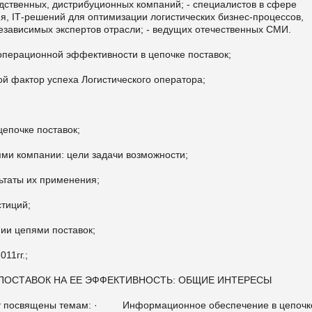
одственных, дистрибуционных компаний; - специалистов в сфере
ия,
I
Т-решений для оптимизации логистических бизнес-процессов,
независимых экспертов отрасли; - ведущих отечественных СМИ.
операционной эффективности в цепочке поставок;
 фактор успеха Логистического оператора
;
епочке поставок;
ми компании: цели задачи возможности;
ьтаты их применения;
стиций;
ии цепями поставок;
11гг.;
ПОСТАВОК НА ЕЕ ЭФФЕКТИВНОСТЬ: ОБЩИЕ ИНТЕРЕСЫ
т посвящены темам: · Информационное обеспечение в цепочк