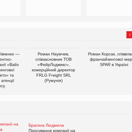
 Івченко —
Роман Наумчев,
Роман Корсак, співвла
ентно-
співзасновник ТОВ
франчайзингової мер
нії «Вайз
«ФейрЛоджикс»,
SPAR в Україні
тингової
комерційний директор
ето» та
FRLG Freight SRL
 агенції
(Румунія)
cy.
Брагина Людмила
Просування компанії на