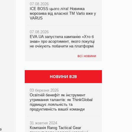
07.08.2026
ICE BOSS цього літа! Новинка
06.08.2026
07.08.2026
морозива від власної ТМ Varto вже у
Смачна новинка для хвостатих: у
Франція заборонила рекламні дзвінки
VARUS
VARUS з’явилися паучі Varto Paw
без згоди клієнтів
expert від власної ТМ Varto!
07.08.2026
EVA.UA запустила кампанію «Хто б
05.08.2026
знав» про асортимент, якого покупці
Мережа супермаркетів VARUS купує
не очікують побачити на платформі
мережу магазинів формату
convenience store КОЛО: об’єднана
компанія налічуватиме 374 магазини
всі новини
НОВИНИ B2B
03 березня 2026
Освітній бенефіт як інструмент
утримання талантів: як ThinkGlobal
підвищує лояльність та
продуктивність вашої команди
31 жовтня 2024
Компанія Rarog Tactical Gear
е