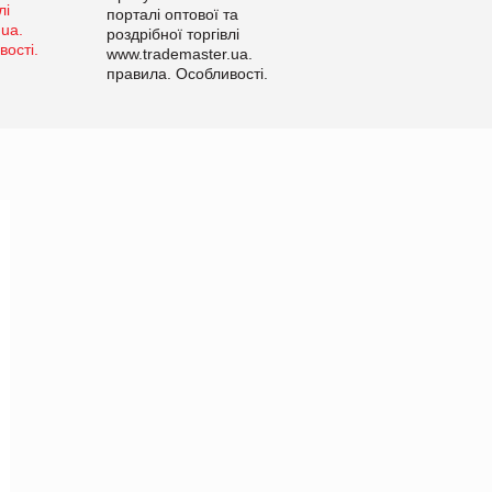
порталі оптової та
роздрібної торгівлі
www.trademaster.ua.
правила. Особливості.
Рекомендації