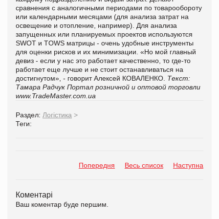
сравнения с аналогичными периодами по товарообороту
или календарными месяцами (для анализа затрат на
освещение и отопление, например). Для анализа
запущенных или планируемых проектов используются
SWOT и TOWS матрицы - очень удобные инструменты
для оценки рисков и их минимизации.
«Но мой главный
девиз - если у нас это работает качественно, то где-то
работает еще лучше и не стоит останавливаться на
достигнутом», - говорит
Алексей КОВАЛЕНКО.
Текст:
Тамара Радчук
Портал розничной и оптовой торговли
www.TradeM
a
ster.com.ua
Раздел:
Логістика
>
Теги:
Попередня
Весь список
Наступна
Коментарі
Ваш коментар буде першим.