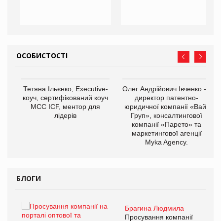
ОСОБИСТОСТІ
,
Тетяна Ільєнко, Executive-
Олег Андрійович Івченко —
ОВ
коуч, сертифікований коуч
директор патентно-
МСС ICF, ментор для
юридичної компанії «Вайз
лідерів
Груп», консалтингової
компанії «Парето» та
маркетингової агенції
Myka Agency.
БЛОГИ
Брагина Людмила
ї
Просування компанії