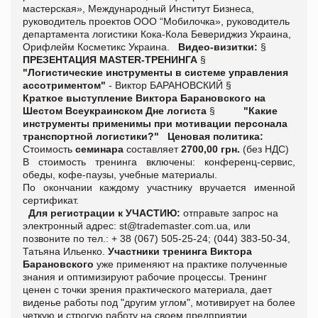
мастерская», Международный Институт Бизнеса,
руководитель проектов ООО “Мобилочка», руководитель
департамента логистики Кока-Кола Бевериджиз Украина,
Орифлейм Косметикс Украина.
Видео-визитки:
§
ПРЕЗЕНТАЦИЯ MASTER-ТРЕНИНГА
§
"Логистические инструменты в системе управления
ассотриментом"
- Виктор БАРАНОВСКИЙ
§
Краткое выступление Виктора Барановского на
Шестом Всеукраинском Дне логиста
§
"Какие
инструменты применимы при мотивации персонала
транспортной логистики?"
Ценовая политика:
Стоимость
семинара
составляет
2700,00 грн.
(без НДС)
В стоимость тренинга включены: конференц-сервис,
обеды, кофе-паузы, учебные материалы.
По окончании каждому участнику вручается именной
сертификат.
Для регистрации к УЧАСТИЮ:
отправьте запрос на
электронный адрес:
st
@
trademaster
.
com
.
ua
, или
позвоните по тел.: + 38 (067) 505-25-24; (044) 383-50-34,
Татьяна Ильенко.
Участники тренинга Виктора
Барановского
уже применяют на практике полученные
знания и оптимизируют рабочие процессы. Тренинг
ценен с точки зрения практического материала, дает
виденье работы под "другим углом", мотивирует на более
четкую и строгую работу на своем предприятии.