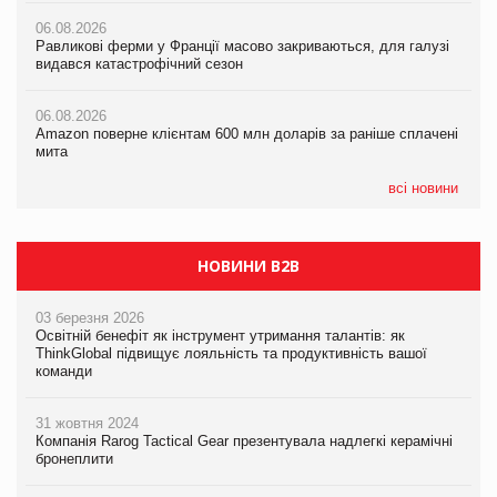
06.08.2026
06.08.2026
Равликові ферми у Франції масово закриваються, для галузі
05.08.2026
Amazon поверне клієнтам 600 млн доларів за раніше сплачені
видався катастрофічний сезон
Смачне поповнення дитячого меню: у VARUS з’явилися
мита
новинки від ТМ ТОКЕРИ
06.08.2026
05.08.2026
Amazon поверне клієнтам 600 млн доларів за раніше сплачені
05.08.2026
У Євросоюзі набули чинності нові правила щодо штучного
мита
Сергій Лісунов про заморожені хлібобулочні вироби на
інтелекту
PrivateLabel&FMCG Master 2026
всі новини
НОВИНИ B2B
03 березня 2026
Освітній бенефіт як інструмент утримання талантів: як
ThinkGlobal підвищує лояльність та продуктивність вашої
команди
31 жовтня 2024
Компанія Rarog Tactical Gear презентувала надлегкі керамічні
бронеплити