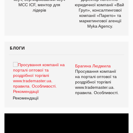
МСС ICF, ментор для
юридичної компанії «Вайз
лідерів
Груп», консалтингової
компанії «Парето» та
маркетингової агенції
Myka Agency.
БЛОГИ
Брагина Людмила
ї
Просування компанії
а
на порталі оптової та
роздрібної торгівлі
www.trademaster.ua.
і.
правила. Особливості.
Рекомендації
Ре