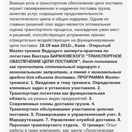
Важную роль в транспортном обеспечении цепи поставок
играют своевременная и надежная поставка грузов,
качество услуг, сокращение продолжительности
логистического цикла и общих издержек.
Одним из
главных решений этих задач является оптимальная
оценка транспортного процесса, нахождение узких мест
и решений, способствующих устранению причин
отрицательно воздействующих на функционирование
цепи поставок.
18-19 мая 2012г., Киев - Открытый
Master-тренинг Ведущего эксперта-практика по
логистике Виктора БАРАНОВСКОГО
"ТРАНСПОРТНОЕ
ОБЕСПЕЧЕНИЕ ЦЕПИ ПОСТАВОК", даст понимание
как просчитать оптимальный маршрут с
минимальными затратами, а также с минимальным
вредом для объекта доставки.
ПРОГРАММА
Master
-
тренинга:
1. Введение в тему тренинга. Определение
ключевых задач и установок участников.
2.
Транспортная логистика как функциональная
область
на разных видах предприятий:
3.
Современные схемы доставки грузов
.
4.
Транспортное обслуживание участников цепочки
поставок
.
5. Планирование и управленческий учет
.
6.
Маршрутизация.
7. Управление службой доставки.
8.
Персонал транспортного отдела.
О тренере:
Опыт
работы в таких компаниях, как: центр «Логистическая