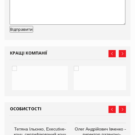
КРАЩІ КОМПАНІЇ
ОСОБИСТОСТІ
,
Тетяна Ільєнко, Executive-
Олег Андрійович Івченко —
ОВ
коуч, сертифікований коуч
директор патентно-