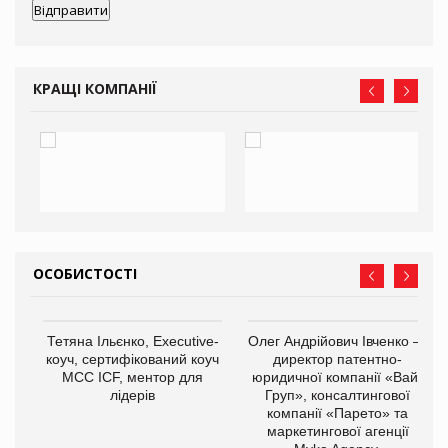
КРАЩІ КОМПАНІЇ
ОСОБИСТОСТІ
,
Тетяна Ільєнко, Executive-
Олег Андрійович Івченко —
ОВ
коуч, сертифікований коуч
директор патентно-
МСС ICF, ментор для
юридичної компанії «Вайз
лідерів
Груп», консалтингової
компанії «Парето» та
маркетингової агенції