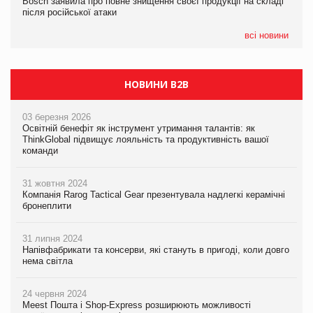
Bosch заявила про повне знищення своєї продукції на складі
Bosch заявила про повне знищення своєї продукції на складі
після російської атаки
після російської атаки
05.08.2026
Сергій Лісунов про заморожені хлібобулочні вироби на
всі новини
PrivateLabel&FMCG Master 2026
НОВИНИ B2B
03 березня 2026
Освітній бенефіт як інструмент утримання талантів: як
ThinkGlobal підвищує лояльність та продуктивність вашої
команди
31 жовтня 2024
Компанія Rarog Tactical Gear презентувала надлегкі керамічні
бронеплити
31 липня 2024
Напівфабрикати та консерви, які стануть в пригоді, коли довго
нема світла
24 червня 2024
Meest Пошта і Shop-Express розширюють можливості