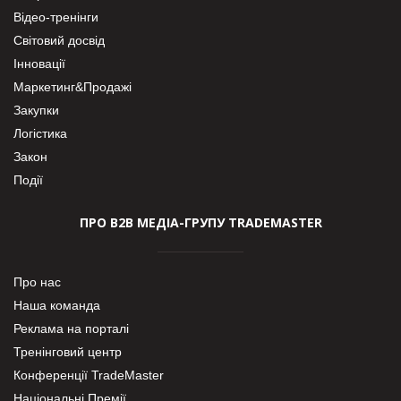
Відео-тренінги
Світовий досвід
Інновації
Маркетинг&Продажі
Закупки
Логістика
Закон
Події
ПРО В2В МЕДІА-ГРУПУ TRADEMASTER
Про нас
Наша команда
Реклама на порталі
Тренінговий центр
Конференції TradeMaster
Національні Премії