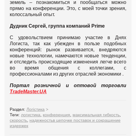
земель – познакомиться и пообщаться можно
прямо на конференции. Это, с моей точки зрения,
колоссальный опыт.
Дудник Сергей, группа компаний
Prime
С удовольствием принимаю участие в Днях
Логиста, так как убежден в пользе подобных
конференций: рынок развивается, внедряются
новые технологии, намечаются новые тенденции,
и отследить происходящие изменения легче всего
во время общения с коллегами, с
профессионалами из других отраслей экономики .
Портал розничной и оптовой торговли
TradeMaster.UA
Раздел:
Логістика
>
Теги:
логистика
,
конференция
,
максимальная гибкость
,
скорость
,
надежностьв цепочке поставок и сокращение
издержек