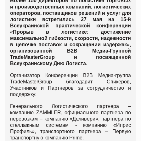
Более 150 директоров по логистике торговых
и производственных компаний, логистических
операторов, поставщиков решений и услуг для
логистики встретились 27 мая на 15-й
Всеукраинской практической конференции
«Прорыв в логистике: достижение
максимальной гибкости, скорости, надежности
в цепочке поставок и сокращении издержек»,
организованной В2В Медиа-Группой
TradeMasterGroup и посвященной
Всеукраинскому Дню Логиста.
Организатор Конференции В2В Медиа-группа
TradeMasterGroup благодарит Спикеров,
Участников и Партнеров за сотрудничество и
поддержку:
Генерального Логистического партнера –
компанию ZAMMLER, официального партнера по
перевозкам – компанию «Деливери», партнера по
стеллажным системам - компанию «Иприс
Профиль», транспортного партнера – Первую
транспортную компанию Prime.