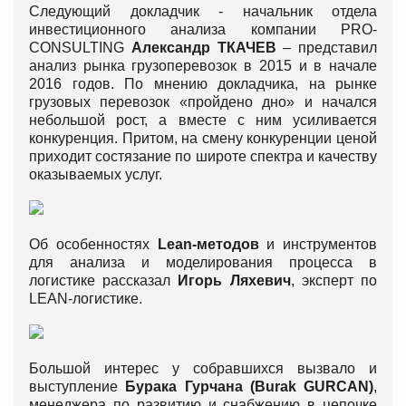
Следующий докладчик - начальник отдела
инвестиционного анализа компании PRO-
CONSULTING
Александр ТКАЧЕВ
– представил
анализ рынка грузоперевозок в 2015 и в начале
2016 годов. По мнению докладчика, на рынке
грузовых перевозок «пройдено дно» и начался
небольшой рост, а вместе с ним усиливается
конкуренция. Притом, на смену конкуренции ценой
приходит состязание по широте спектра и качеству
оказываемых услуг.
Об особенностях
Lean
-методов
и инструментов
для анализа и моделирования процесса в
логистике рассказал
Игорь Ляхевич
, эксперт по
LEAN-логистике.
Большой интерес у собравшихся вызвало и
выступление
Бурака Гурчана (Burak GURCAN)
,
менеджера по развитию и снабжению в цепочке