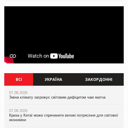
ВСІ
УКРАЇНА
ЗАКОРДОННІ
07.08.2026
07.08.2026
07.08.2026
Зміна клімату загрожує світовим дефіцитом чаю матча
Розмитнення «з коліс» та крос-докінг: як оперативні логістичні
Зміна клімату загрожує світовим дефіцитом чаю матча
рішення допомагають бізнесу зменшити ризики
07.08.2026
07.08.2026
Криза у Китаї може спричинити великі потрясіння для світової
07.08.2026
Криза у Китаї може спричинити великі потрясіння для світової
економіки
ICE BOSS цього літа! Новинка морозива від власної ТМ Varto
економіки
вже у VARUS