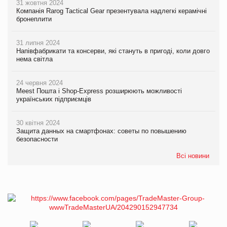
31 жовтня 2024
Компанія Rarog Tactical Gear презентувала надлегкі керамічні
бронеплити
31 липня 2024
Напівфабрикати та консерви, які стануть в пригоді, коли довго
нема світла
24 червня 2024
Meest Пошта і Shop-Express розширюють можливості
українських підприємців
30 квітня 2024
Защита данных на смартфонах: советы по повышению
безопасности
Всі новини