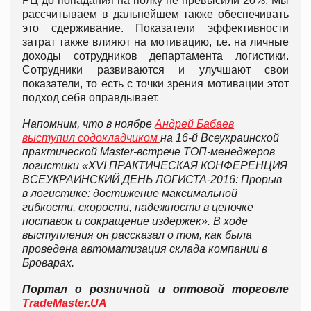
РЦ до попадания на полку не превысили 20%. Мы
рассчитываем в дальнейшем также обеспечивать
это сдерживание. Показатели эффективности
затрат также влияют на мотивацию, т.е. на личные
доходы сотрудников департамента логистики.
Сотрудники развиваются и улучшают свои
показатели, то есть с точки зрения мотивации этот
подход себя оправдывает.
Напомним, что в ноябре
Андрей Бабаев
выступил содокладчиком
на 16-й Всеукраинской
практической Master-встрече ТОП-менеджеров
логистики «XVI ПРАКТИЧЕСКАЯ КОНФЕРЕНЦИЯ
ВСЕУКРАИНСКИЙ ДЕНЬ ЛОГИСТА-2016: Прорыв
в логистике: достижение максимальной
гибкости, скорости, надежности в цепочке
поставок и сокращение издержек». В ходе
выступления он рассказал о том, как была
проведена автоматизация склада компании в
Броварах.
Портал о розничной и оптовой торговле
TradeMaster.UA