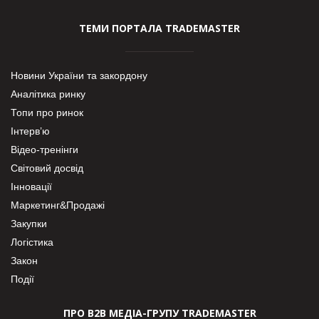
ТЕМИ ПОРТАЛА TRADEMASTER
Новини України та закордону
Аналітика ринку
Топи про ринок
Інтерв’ю
Відео-тренінги
Світовий досвід
Інновації
Маркетинг&Продажі
Закупки
Логістика
Закон
Події
ПРО В2В МЕДІА-ГРУПУ TRADEMASTER