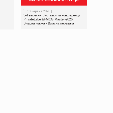
порталі оптової та
роздрібної торгівлі
18 червня 2026 |
www.trademaster.ua.
3-4 вересня Виставки та конференції
правила. Особливості.
PrivateLabel&FMCG Master-2026:
Власна марка - Власна перевага