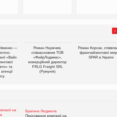
 Івченко —
Роман Наумчев,
Роман Корсак, співвла
ентно-
співзасновник ТОВ
франчайзингової мер
нії «Вайз
«ФейрЛоджикс»,
SPAR в Україні
тингової
комерційний директор
ето» та
FRLG Freight SRL
 агенції
(Румунія)
cy.
Брагина Людмила
Просування компанії на