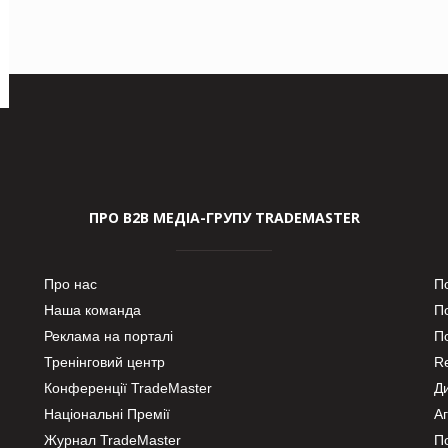
ПРО В2В МЕДІА-ГРУПУ TRADEMASTER
Про нас
П
Наша команда
П
Реклама на порталі
По
Тренінговий центр
Re
Конференції TradeMaster
Д
Національні Премії
А
Журнал TradeMaster
П