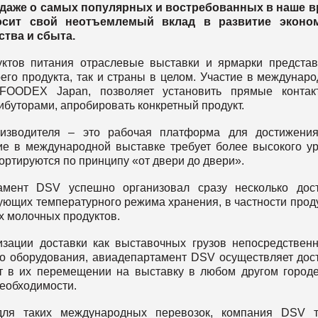
ы даже о самых популярных и востребованных в наше 
носит свой неотъемлемый вклад в развитие эконом
тва и сбыта.
уктов питания отраслевые выставки и ярмарки предста
его продукта, так и страны в целом. Участие в междунар
FOODEX Japan, позволяет установить прямые контак
буторами, апробировать конкретный продукт.
оизводителя – это рабочая платформа для достижени
тие в международной выставке требует более высокого у
портируются по принципу «от двери до двери».
амент DSV успешно организовал сразу несколько дос
ующих температурного режима хранения, в частности прод
их молочных продуктов.
зации доставки как выставочных грузов непосредствен
ого оборудования, авиадепартамент DSV осуществляет дос
ет в их перемещении на выставку в любом другом город
 необходимости.
 для таких международных перевозок, компания DSV т