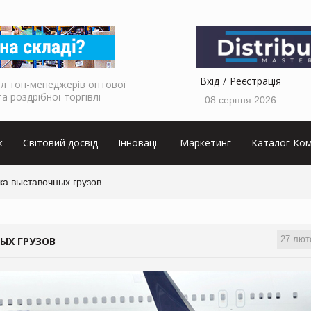
Вхід
Реєстрація
л топ-менеджерів оптової
та роздрібної торгівлі
08 серпня 2026
к
Світовий досвід
Інновації
Маркетинг
Каталог Ком
а выставочных грузов
27 лют
ЫХ ГРУЗОВ