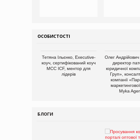
ОСОБИСТОСТІ
арас Ігорович,
Тетяна Ільєнко, Executive-
Олег Андрійович
иробництва ТОВ
коуч, сертифікований коуч
директор пат
Герчак"
МСС ICF, ментор для
юридичної компа
лідерів
Груп», консал
компанії «Пар
маркетингової
Myka Agen
БЛОГИ
Брагина Людмила
Просування компанії на