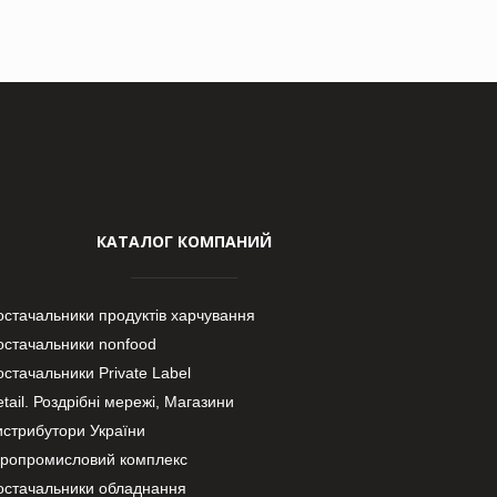
КАТАЛОГ КОМПАНИЙ
остачальники продуктів харчування
остачальники nonfood
стачальники Private Label
tail. Роздрібні мережі, Магазини
истрибутори України
гропромисловий комплекс
остачальники обладнання