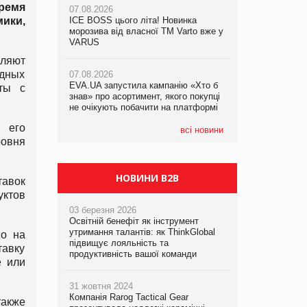
время
07.08.2026
ики,
ICE BOSS цього літа! Новинка
06.08.2026
07.08.2026
морозива від власної ТМ Varto вже у
Смачна новинка для хвостатих: у
Франція заборонила рекламні дзвінки
VARUS
VARUS з’явилися паучі Varto Paw
без згоди клієнтів
expert від власної ТМ Varto!
вляют
одных
07.08.2026
EVA.UA запустила кампанію «Хто б
05.08.2026
ты с
знав» про асортимент, якого покупці
Мережа супермаркетів VARUS купує
не очікують побачити на платформі
мережу магазинів формату
convenience store КОЛО: об’єднана
я его
компанія налічуватиме 374 магазини
всі новини
ровня
НОВИНИ B2B
тавок
уктов
03 березня 2026
Освітній бенефіт як інструмент
утримання талантів: як ThinkGlobal
но на
підвищує лояльність та
тавку
продуктивність вашої команди
е или
31 жовтня 2024
Компанія Rarog Tactical Gear
акже