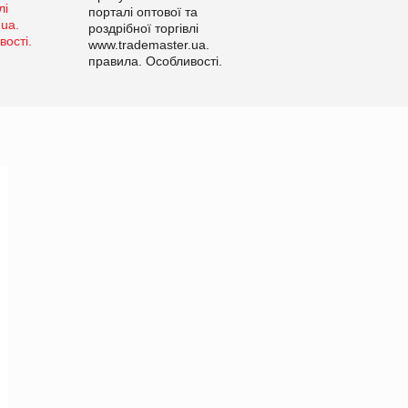
порталі оптової та
роздрібної торгівлі
www.trademaster.ua.
правила. Особливості.
Рекомендації