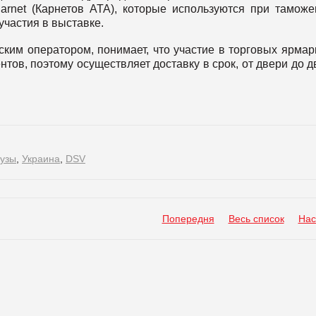
rnet (Карнетов ATA), которые используются при тамож
участия в выставке.
ким оператором, понимает, что участие в торговых ярмар
тов, поэтому осуществляет доставку в срок, от двери до д
рузы
,
Украина
,
DSV
Попередня
Весь список
Нас