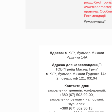
порталі оптової та
роздрібної торгівлі
www.trademaster.ua.
правила. Особливості.
ії
Рекомендації
Адреса:
м.Київ, бульвар Миколи
Руденка 14А
Адреса для кореспонденції:
ТОВ "Tрейд Мастер Груп"
м.Київ, бульвар Миколи Руденка 14а,
2 поверх, оф 121, 03194
Контакти для:
замовлення треннгів, конференцій:
+380 (67) 502-99-00,
замовлення реклами на порталі,
журналах:
+380 (67) 502 30 13,