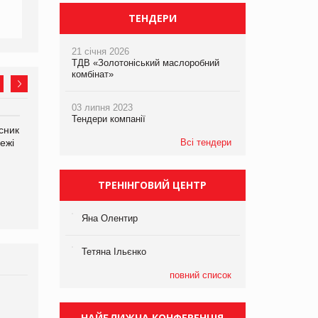
ТЕНДЕРИ
21 січня 2026
ТДВ «Золотоніський маслоробний
комбінат»
03 липня 2023
Тендери компанії
сник
Олексій Логачов-Михайлов
Яна Сараніна, директор
ежі
Файно маркет Директор
Всі тендери
компанії «УкраМарин»
департаменту з
виробництва
ТРЕНІНГОВИЙ ЦЕНТР
Яна Олентир
Тетяна Ільєнко
повний список
Брагина Людмила
Просування компанії на
НАЙБЛИЖЧА КОНФЕРЕНЦІЯ