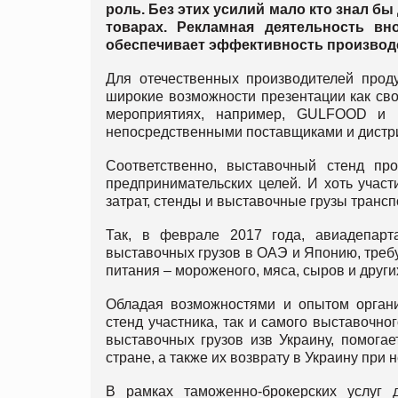
роль. Без этих усилий мало кто знал б
товарах. Рекламная деятельность в
обеспечивает эффективность производс
Для отечественных производителей прод
широкие возможности презентации как сво
мероприятиях, например, GULFOOD и 
непосредственными поставщиками и дистри
Соответственно, выставочный стенд пр
предпринимательских целей. И хоть учас
затрат, стенды и выставочные грузы транс
Так, в феврале 2017 года, авиадепарт
выставочных грузов в ОАЭ и Японию, треб
питания – мороженого, мяса, сыров и друг
Обладая возможностями и опытом органи
стенд участника, так и самого выставочн
выставочных грузов изв Украину, помога
стране, а также их возврату в Украину при
В рамках таможенно-брокерских услуг