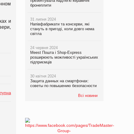
презентувала надлегкі керамічні
енном
бронеплити
31 липня 2024
ках и
Напівфабрикати та консерви, які
вери,
стануть в пригоді, коли довго нема
світла
24 червня 2024
Meest Пошта і Shop-Express
розширюють можливості українських
підприємців
30 квітня 2024
Защита данных на смартфонах:
советы по повышению безопасности
тупна
Всі новини