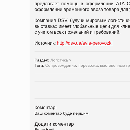
предлагает помощь в оформлении ATA Ca
оформлении временного ввоза товара для 
Компания DSV, будучи мировым логистичес
выставках имеет глобальные цели для клиен
с учетом всех пожеланий и требований.
Источник:
http://dsv.ua/avia-perovozki
Раздел:
Логістика
>
Теги:
Сопровождение
,
перевозка
,
выставочные г
Коментарі
Ваш коментар буде першим.
Додати коментар
Ваше імя
*