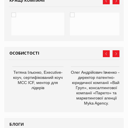
КРАЩІ КОМПАНІЇ
ОСОБИСТОСТІ
,
Тетяна Ільєнко, Executive-
Олег Андрійович Івченко —
ОВ
коуч, сертифікований коуч
директор патентно-
МСС ICF, ментор для
юридичної компанії «Вайз
лідерів
Груп», консалтингової
компанії «Парето» та
маркетингової агенції
Myka Agency.
БЛОГИ