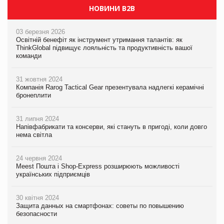
НОВИНИ B2B
03 березня 2026
Освітній бенефіт як інструмент утримання талантів: як
ThinkGlobal підвищує лояльність та продуктивність вашої
команди
31 жовтня 2024
Компанія Rarog Tactical Gear презентувала надлегкі керамічні
бронеплити
31 липня 2024
Напівфабрикати та консерви, які стануть в пригоді, коли довго
нема світла
24 червня 2024
Meest Пошта і Shop-Express розширюють можливості
українських підприємців
30 квітня 2024
Защита данных на смартфонах: советы по повышению
безопасности