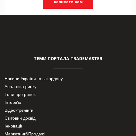
написати нам
ТЕМИ ПОРТАЛА TRADEMASTER
Новини України та закордону
Аналітика ринку
Топи про ринок
Інтерв’ю
Відео-тренінги
Світовий досвід
Інновації
Маркетинг&Продажі