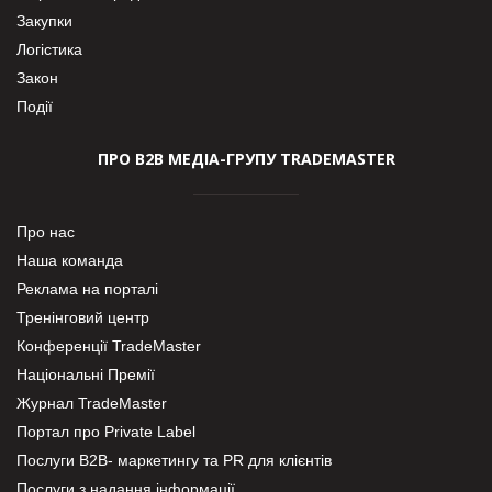
Закупки
Логістика
Закон
Події
ПРО В2В МЕДІА-ГРУПУ TRADEMASTER
Про нас
Наша команда
Реклама на порталі
Тренінговий центр
Конференції TradeMaster
Національні Премії
Журнал TradeMaster
Портал про Private Label
Послуги В2В- маркетингу та PR для клієнтів
Послуги з надання інформації